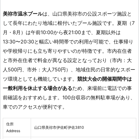
美祢市温水プール
は、山口県美祢市の公設スポーツ施設と
して長年にわたり地域に根付いたプール施設です。夏期（7
月・8月）は午前10:00から夜21:00まで、夏期以外は
13:30〜20:30と幅広い時間帯での利用が可能で、仕事帰り
や学校帰りにも立ち寄りやすいのが特徴です。市内在住者
と市外在住者で料金が異なる設定となっており（市内：大
人500円、市外：大人750円）、地域住民の日常的なスポー
ツ環境としても機能しています。
競技大会の開催期間中は
一般利用を休止する場合がある
ため、来場前に電話での事
前確認をおすすめします。100台収容の無料駐車場があり、
車でのアクセスが便利です。
住所
山口県美祢市伊佐町伊佐3810
Address