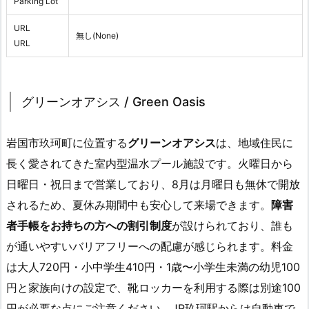
Parking Lot
URL
無し(None)
URL
グリーンオアシス / Green Oasis
岩国市玖珂町に位置する
グリーンオアシス
は、地域住民に
長く愛されてきた室内型温水プール施設です。火曜日から
日曜日・祝日まで営業しており、8月は月曜日も無休で開放
されるため、夏休み期間中も安心して来場できます。
障害
者手帳をお持ちの方への割引制度
が設けられており、誰も
が通いやすいバリアフリーへの配慮が感じられます。料金
は大人720円・小中学生410円・1歳〜小学生未満の幼児100
円と家族向けの設定で、靴ロッカーを利用する際は別途100
円が必要な点にご注意ください。JR玖珂駅からは自動車で