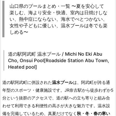
山口県のプールまとめ・一覧 〜夏を安心して
楽しむ、海より安全・快適、室内は日焼けしな
い、熱中症にならない、海水でべとつかない、
女性や子どもに優しい、温水プールは冬でも楽
しめる〜
道の駅阿武町 温水プール / Michi No Eki Abu
Cho, Onsui Pool[Roadside Station Abu Town,
Heated pool]
道の駅阿武町に併設された
温水プール
は、阿武町が誇る通
年型のスポーツ・健康施設です。JR奈古駅から徒歩わずか5
分という抜群のアクセスで、道の駅への立ち寄りと組み合
わせて利用できる利便性の高さが大きな魅力です。温水設
備を完備しているため、真夏だけでなく
秋・冬・春の寒い