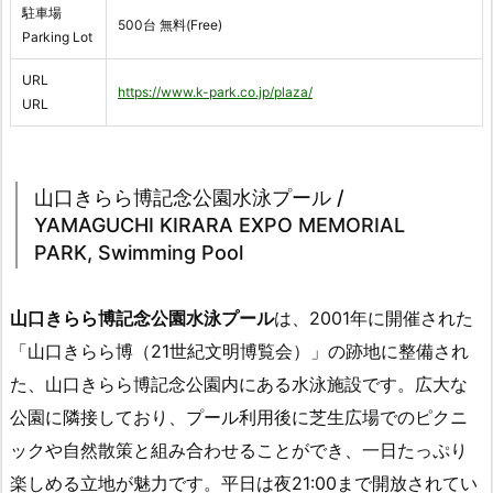
駐車場
500台 無料(Free)
Parking Lot
URL
https://www.k-park.co.jp/plaza/
URL
山口きらら博記念公園水泳プール /
YAMAGUCHI KIRARA EXPO MEMORIAL
PARK, Swimming Pool
山口きらら博記念公園水泳プール
は、2001年に開催された
「山口きらら博（21世紀文明博覧会）」の跡地に整備され
た、山口きらら博記念公園内にある水泳施設です。広大な
公園に隣接しており、プール利用後に芝生広場でのピクニ
ックや自然散策と組み合わせることができ、一日たっぷり
楽しめる立地が魅力です。平日は夜21:00まで開放されてい