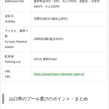
Admission fee
通常料金(6月～9月)：大人720円、高校生・大学生
480円、小人230円
定休日
月曜日(祝日の場合は翌日)
Holiday
アクセス・最寄り
駅
JR阿知須駅(徒歩30分)
Access, Nearest
station
駐車場
500台 無料(Free)
Parking Lot
URL
https://www.kirara-memorial-park.jp/
URL
山口県のプール選びのポイント・まとめ