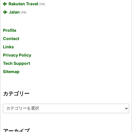
Rakuten Travel
[PR]
Jalan
[PR]
Profile
Contact
Links
Privacy Policy
Tech Support
Sitemap
カテゴリー
カ
テ
ゴ
リ
ー
アーカイブ