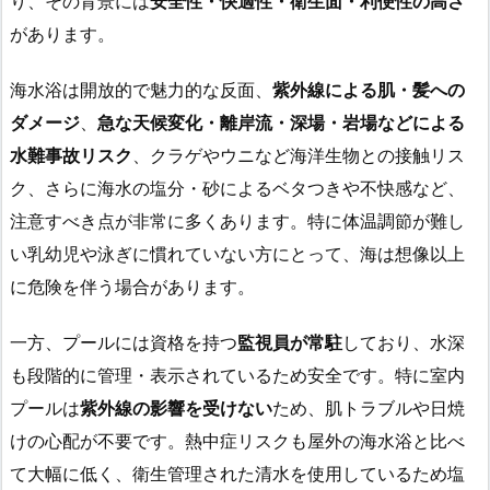
り、その背景には
安全性・快適性・衛生面・利便性の高さ
があります。
海水浴は開放的で魅力的な反面、
紫外線による肌・髪への
ダメージ
、
急な天候変化・離岸流・深場・岩場などによる
水難事故リスク
、クラゲやウニなど海洋生物との接触リス
ク、さらに海水の塩分・砂によるベタつきや不快感など、
注意すべき点が非常に多くあります。特に体温調節が難し
い乳幼児や泳ぎに慣れていない方にとって、海は想像以上
に危険を伴う場合があります。
一方、プールには資格を持つ
監視員が常駐
しており、水深
も段階的に管理・表示されているため安全です。特に室内
プールは
紫外線の影響を受けない
ため、肌トラブルや日焼
けの心配が不要です。熱中症リスクも屋外の海水浴と比べ
て大幅に低く、衛生管理された清水を使用しているため塩