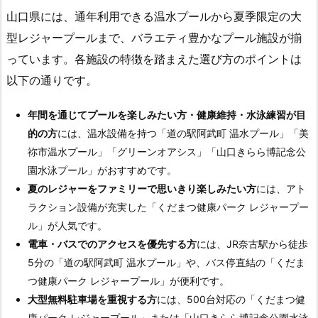
山口県には、通年利用できる温水プールから夏季限定の大
型レジャープールまで、バラエティ豊かなプール施設が揃
っています。各施設の特徴を踏まえた選び方のポイントは
以下の通りです。
年間を通じてプールを楽しみたい方・健康維持・水泳練習が目
的の方
には、温水設備を持つ「道の駅阿武町 温水プール」「美
祢市温水プール」「グリーンオアシス」「山口きらら博記念公
園水泳プール」がおすすめです。
夏のレジャーをファミリーで思いきり楽しみたい方
には、アト
ラクション設備が充実した「くだまつ健康パーク レジャープー
ル」が人気です。
電車・バスでのアクセスを優先する方
には、JR奈古駅から徒歩
5分の「道の駅阿武町 温水プール」や、バス停直結の「くだま
つ健康パーク レジャープール」が便利です。
大型無料駐車場を重視する方
には、500台対応の「くだまつ健
康パーク レジャープール」または「山口きらら博記念公園水泳