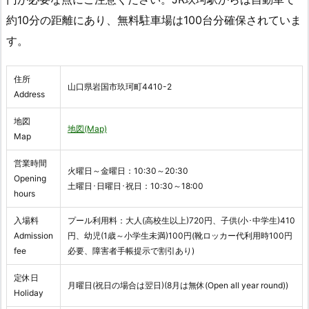
約10分の距離にあり、無料駐車場は100台分確保されていま
す。
住所
山口県岩国市玖珂町4410-2
Address
地図
地図(Map)
Map
営業時間
火曜日～金曜日：10:30～20:30
Opening
土曜日･日曜日･祝日：10:30～18:00
hours
入場料
プール利用料：大人(高校生以上)720円、子供(小･中学生)410
Admission
円、幼児(1歳～小学生未満)100円(靴ロッカー代利用時100円
fee
必要、障害者手帳提示で割引あり)
定休日
月曜日(祝日の場合は翌日)(8月は無休(Open all year round))
Holiday