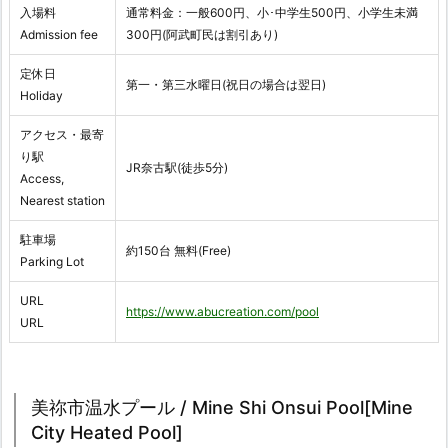
入場料
通常料金：一般600円、小･中学生500円、小学生未満
Admission fee
300円(阿武町民は割引あり)
定休日
第一・第三水曜日(祝日の場合は翌日)
Holiday
アクセス・最寄
り駅
JR奈古駅(徒歩5分)
Access,
Nearest station
駐車場
約150台 無料(Free)
Parking Lot
URL
https://www.abucreation.com/pool
URL
美祢市温水プール / Mine Shi Onsui Pool[Mine
City Heated Pool]