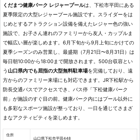
くだまつ健康パーク レジャープール
は、下松市平田にある
夏季限定の大型レジャープール施設です。スライダーをは
じめとするアトラクション設備を備えたレジャー色の強い
施設で、お子さん連れのファミリーから友人・カップルま
で幅広い層が楽しめます。6月下旬から9月上旬にかけての
夏季シーズンのみ営業し、最盛期（7月21日〜8月31日）は
毎日朝10:00から18:00まで開放されます。500台収容とい
う
山口県内でも屈指の大型無料駐車場
を完備しており、遠
方からのファミリー来場にも対応できます。JR下松駅から
防長交通バスでアクセスでき、バス停「下松健康パーク
前」が施設のすぐ目の前。健康パーク内にはプール以外に
も多彩なスポーツ施設が整っており、一日を通じてさまざ
まなアクティビティを楽しめます。
住所
山口県下松市平田448