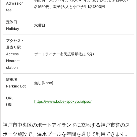
Admission
名)650円、親子(大人と小中学生1名)800円
fee
定休日
水曜日
Holiday
アクセス・
最寄り駅
Access,
ポートライナー市民広場駅(徒歩5分)
Nearest
station
駐車場
無し(None)
Parking Lot
URL
https://www.kobe-spokyo.jp/psc/
URL
神戸市中央区のポートアイランドに立地する神戸市営のス
ポーツ施設で、温水プールを年間を通じて利用できます。