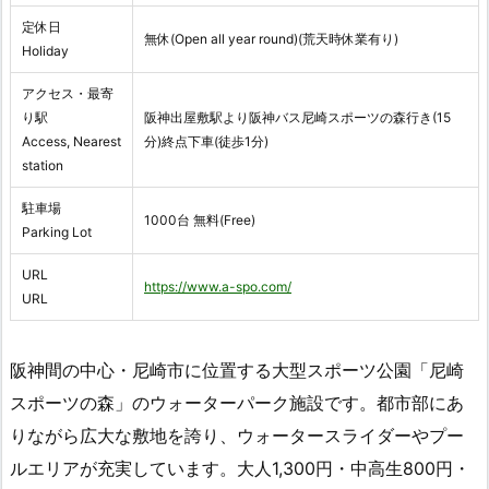
定休日
無休(Open all year round)(荒天時休業有り)
Holiday
アクセス・最寄
り駅
阪神出屋敷駅より阪神バス尼崎スポーツの森行き(15
Access, Nearest
分)終点下車(徒歩1分)
station
駐車場
1000台 無料(Free)
Parking Lot
URL
https://www.a-spo.com/
URL
阪神間の中心・尼崎市に位置する大型スポーツ公園「尼崎
スポーツの森」のウォーターパーク施設です。都市部にあ
りながら広大な敷地を誇り、ウォータースライダーやプー
ルエリアが充実しています。大人1,300円・中高生800円・