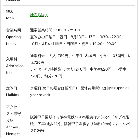
地図
地図(Map)
Map
営業時間
通常営業時間：10:00～22:00
Opening
夏休みの日曜日・祝日、8月13日～17日：9:30～22:00
hours
10月～3月の土曜日・日曜日・祝日：10:00～20:00
通常料金：大人1750円、中学生1340円、小学生1030円、幼
入場料
児720円
Admission
ナイター(17時以降)：大人1240円、中学生820円、小学生
fee
720円、幼児720円
定休日
水曜日(祝日の場合は翌平日)、夏休み期間中は無休(Open all
Holiday
year round)
アクセ
ス・最寄
阪神甲子園駅より阪神電鉄バス鳴尾浜行き(18分)「リゾ鳴尾
り駅
浜」下車(徒歩1分)、阪神甲子園駅より無料(Free)シャトルバ
Access,
ス(18分)
Nearest