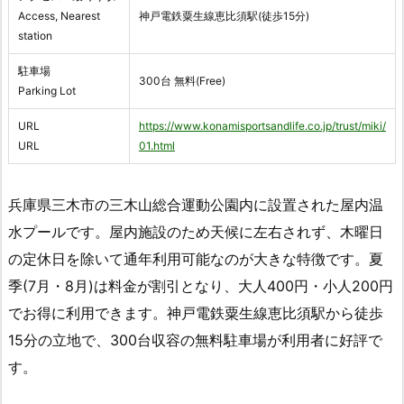
Access, Nearest
神戸電鉄粟生線恵比須駅(徒歩15分)
station
駐車場
300台 無料(Free)
Parking Lot
URL
https://www.konamisportsandlife.co.jp/trust/miki/
URL
01.html
兵庫県三木市の三木山総合運動公園内に設置された屋内温
水プールです。屋内施設のため天候に左右されず、木曜日
の定休日を除いて通年利用可能なのが大きな特徴です。夏
季(7月・8月)は料金が割引となり、大人400円・小人200円
でお得に利用できます。神戸電鉄粟生線恵比須駅から徒歩
15分の立地で、300台収容の無料駐車場が利用者に好評で
す。