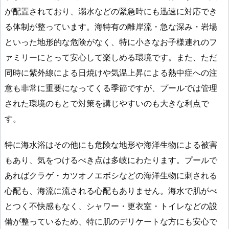
が配置されており、溺水などの緊急時にも迅速に対応でき
る体制が整っています。海特有の離岸流・急な深み・岩場
といった地形的な危険がなく、特に小さなお子様連れのフ
ァミリーにとって安心して楽しめる環境です。また、ただ
同時に紫外線による日焼けや気温上昇による熱中症への注
意も非常に重要になってくる季節ですが、プールでは管理
された環境のもとで対策を講じやすいのも大きな利点で
す。
特に海水浴はその他にも危険な地形や海洋生物による被害
もあり、気をつけるべき点は多岐にわたります。プールで
あればクラゲ・カツオノエボシなどの海洋生物に刺される
心配も、海流に流される心配もありません。海水で肌がべ
とつく不快感もなく、シャワー・更衣室・トイレなどの設
備が整っているため、特に肌のデリケートな方にも安心で