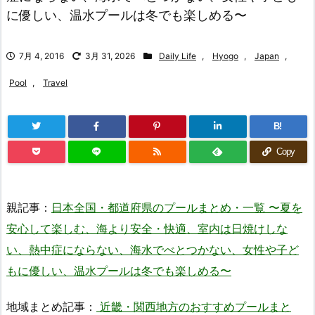
に優しい、温水プールは冬でも楽しめる〜
7月 4, 2016
3月 31, 2026
Daily Life
,
Hyogo
,
Japan
,
Pool
,
Travel
B!
Copy
親記事：
日本全国・都道府県のプールまとめ・一覧 〜夏を
安心して楽しむ、海より安全・快適、室内は日焼けしな
い、熱中症にならない、海水でべとつかない、女性や子ど
もに優しい、温水プールは冬でも楽しめる〜
地域まとめ記事：
近畿・関西地方のおすすめプールまと