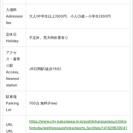
入場料
Admission
大人(中学生以上)500円、小人(3歳～小学生)300円
fee
定休日
不定休、荒天時休業有り
Holiday
アクセ
ス・最寄
り駅
JR日岡駅(徒歩15分)
Access,
Nearest
station
駐車場
Parking
700台 無料(Free)
Lot
https://www.city.kakogawa.lg.jp/soshikikarasagasu/chiikis
URL
hinkobu/wellnesssuishinka/sports_facilities/141629639041
URL