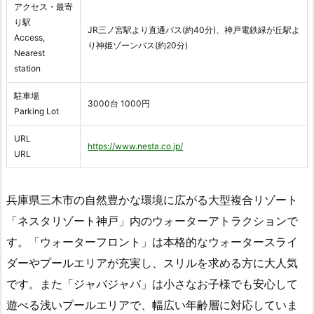
アクセス・最寄
り駅
JR三ノ宮駅より直通バス(約40分)、神戸電鉄緑が丘駅よ
Access,
り神姫ゾーンバス(約20分)
Nearest
station
駐車場
3000台 1000円
Parking Lot
URL
https://www.nesta.co.jp/
URL
兵庫県三木市の自然豊かな環境に広がる大型複合リゾート
「ネスタリゾート神戸」内のウォーターアトラクションで
す。「ウォーターフロント」は本格的なウォータースライ
ダーやプールエリアが充実し、スリルを求める方に大人気
です。また「ジャバジャバ」は小さなお子様でも安心して
遊べる浅いプールエリアで、幅広い年齢層に対応していま