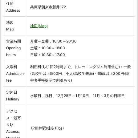
住所
兵庫県朝来市新井172
Address
地図
地図(Map)
Map
営業時間
月曜～金曜：10:30～20:30
Opening
土曜：10:30～18:00
hours
日曜：10:30～17:00
入場料
利用料(1人1回2時間まで、トレーニングジム利用含む)：一般
Admission
(高校生以上)500円、小人(高校生未満)・65歳以上300円(障
fee
害者手帳提示で割引あり)
定休日
水曜日、祝日、12月28日～1月10日、11月～3月の日曜日
Holiday
アクセ
ス・最寄
り駅
JR新井駅(徒歩10分)
Access,