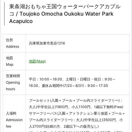
東条湖おもちゃ王国ウォーターパークアカプル
コ / Toujoko Omocha Oukoku Water Park
Acapulco
住所
兵庫県加東市黒谷1216
Address
地図
地図(Map)
Map
営業時間
平日：10:00～16:30、土曜日・日曜日・祝日：9:30～
Opening
16:30、夏休み期間中(7/23～8/31)：9:30～17:30
hours
プールセット(入園＋プール＋プール内スライダーフリー)：
大人(中学生以上)1900円、小人1100円、1歳以下無料(Free)
入場料
サマーフリーパス(入園＋アトラクション乗り放題＋プール＋
Admission
プール内スライダーフリー)：大人(中学生以上)3500円、小
fee
人2700円(妊婦の方、2歳以下への販売なし)