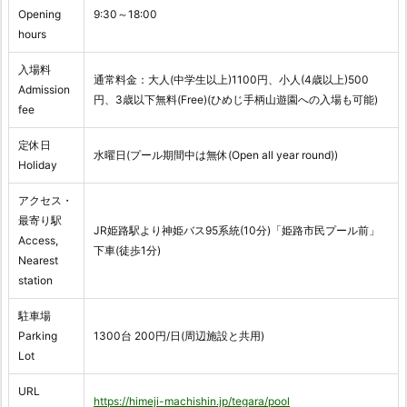
Opening
9:30～18:00
hours
入場料
通常料金：大人(中学生以上)1100円、小人(4歳以上)500
Admission
円、3歳以下無料(Free)(ひめじ手柄山遊園への入場も可能)
fee
定休日
水曜日(プール期間中は無休(Open all year round))
Holiday
アクセス・
最寄り駅
JR姫路駅より神姫バス95系統(10分)「姫路市民プール前」
Access,
下車(徒歩1分)
Nearest
station
駐車場
Parking
1300台 200円/日(周辺施設と共用)
Lot
URL
https://himeji-machishin.jp/tegara/pool