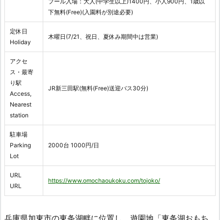
プール入場：大人(中学生以上)1400円、小人900円、1歳以
下無料(Free)(入園料が別途必要)
定休日
木曜日(7/21、祝日、夏休み期間中は営業)
Holiday
アクセ
ス・最寄
り駅
JR新三田駅(無料(Free)送迎バス30分)
Access,
Nearest
station
駐車場
Parking
2000台 1000円/日
Lot
URL
https://www.omochaoukoku.com/tojoko/
URL
兵庫県加東市の東条湖畔に位置し、遊園地「東条湖おもち