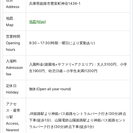
住所
兵庫県姫路市豊富町神谷1436-1
Address
地図
地図(Map)
Map
営業時間
Opening
9:30～17:30(時期・曜日により変動あり)
hours
入場料
入園料金(遊園地+サファリ+アクエリア)：大人3100円、小学
Admission
生1900円、幼児(3歳～小学生未満)1200円
fee
定休日
無休(Open all year round)
Holiday
アクセ
ス・最寄
JR姫路駅より神姫バス姫路セントラルパーク行き(30分)終点
り駅
下車(徒歩1分)、山陽電鉄山陽姫路駅より神姫バス姫路セント
Access,
ラルパーク行き(30分)終点下車(徒歩1分)
Nearest