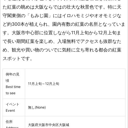
た紅葉の眺めは大阪ならではの壮大な秋景色です。特に天
守閣東側の「もみじ園」にはイロハモミジやオオモミジな
ど約300本が植えられ、園内有数の紅葉の名所となっていま
す。大阪市中心部に位置しながら11月上旬から12月上旬ま
で長い期間紅葉を楽しめ、入場無料でアクセスも抜群なた
め、観光や買い物のついでに気軽に立ち寄れる都会の紅葉
スポットです。
例年の見
頃
11月上旬～12月上旬
Best time
to see
イベント
無し(None)
Event
住所
大阪府大阪市中央区大阪城
Address