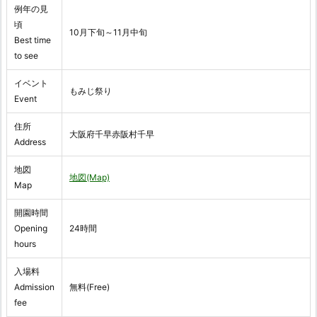
例年の見
頃
10月下旬～11月中旬
Best time
to see
イベント
もみじ祭り
Event
住所
大阪府千早赤阪村千早
Address
地図
地図(Map)
Map
開園時間
Opening
24時間
hours
入場料
Admission
無料(Free)
fee