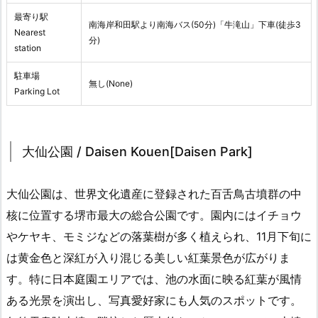
最寄り駅
南海岸和田駅より南海バス(50分)「牛滝山」下車(徒歩3
Nearest
分)
station
駐車場
無し(None)
Parking Lot
大仙公園 / Daisen Kouen[Daisen Park]
大仙公園は、世界文化遺産に登録された百舌鳥古墳群の中
核に位置する堺市最大の総合公園です。園内にはイチョウ
やケヤキ、モミジなどの落葉樹が多く植えられ、11月下旬に
は黄金色と深紅が入り混じる美しい紅葉景色が広がりま
す。特に日本庭園エリアでは、池の水面に映る紅葉が風情
ある光景を演出し、写真愛好家にも人気のスポットです。