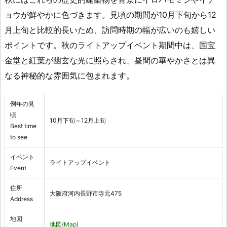
ョウが鮮やかに色づきます。見頃の期間が10月下旬から12
月上旬と比較的長いため、訪問時期の幅が広いのも嬉しい
ポイントです。秋のライトアップイベント期間中は、国宝
金堂と紅葉が幽玄な光に照らされ、昼間の華やかさとは異
なる神秘的な雰囲気に包まれます。
例年の見
頃
10月下旬～12月上旬
Best time
to see
イベント
ライトアップイベント
Event
住所
大阪府河内長野市寺元475
Address
地図
地図(Map)