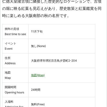
仁徳天皇陵古墳に隣接した歴史的なロケーションで、古墳
の堀に映る紅葉も見応えがあり、歴史散策と紅葉鑑賞を同
時に楽しめる大阪南部の秋の名所です。
例年の見頃
11月下旬
Best time to see
イベント
無し(None)
Event
住所
大阪府堺市堺区百舌鳥夕雲町2-204
Address
地図
地図(Map)
Map
開園時間
24時間
Opening hours
入場料
無料(Free)
Admission fee