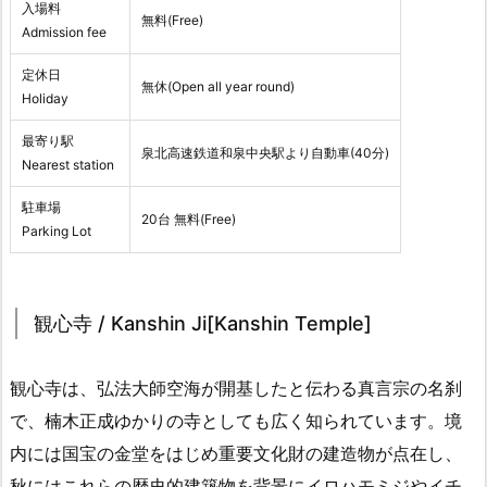
入場料
無料(Free)
Admission fee
定休日
無休(Open all year round)
Holiday
最寄り駅
泉北高速鉄道和泉中央駅より自動車(40分)
Nearest station
駐車場
20台 無料(Free)
Parking Lot
観心寺 / Kanshin Ji[Kanshin Temple]
観心寺は、弘法大師空海が開基したと伝わる真言宗の名刹
で、楠木正成ゆかりの寺としても広く知られています。境
内には国宝の金堂をはじめ重要文化財の建造物が点在し、
秋にはこれらの歴史的建築物を背景にイロハモミジやイチ