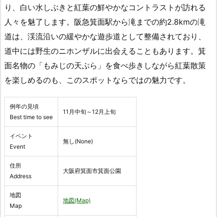
り、白い水しぶきと紅葉の鮮やかなコントラストが訪れる
人々を魅了します。阪急箕面駅から滝までの約2.8kmの滝
道は、渓流沿いの緩やかな遊歩道として整備されており、
道中には野生のニホンザルに出会えることもあります。箕
面名物の「もみじの天ぷら」を食べ歩きしながら紅葉散策
を楽しめるのも、このスポットならではの魅力です。
例年の見頃
11月中旬～12月上旬
Best time to see
イベント
無し(None)
Event
住所
大阪府箕面市箕面公園
Address
地図
地図(Map)
Map