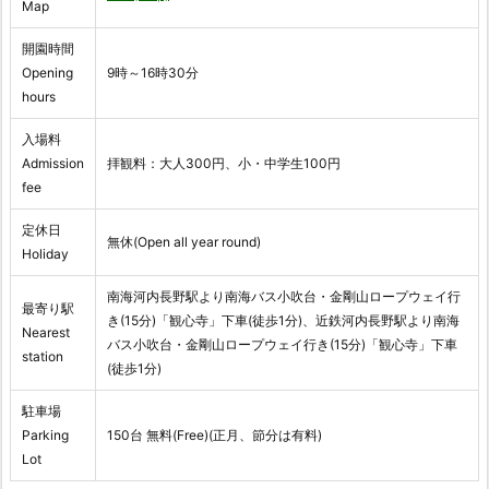
Map
開園時間
Opening
9時～16時30分
hours
入場料
Admission
拝観料：大人300円、小・中学生100円
fee
定休日
無休(Open all year round)
Holiday
南海河内長野駅より南海バス小吹台・金剛山ロープウェイ行
最寄り駅
き(15分)「観心寺」下車(徒歩1分)、近鉄河内長野駅より南海
Nearest
バス小吹台・金剛山ロープウェイ行き(15分)「観心寺」下車
station
(徒歩1分)
駐車場
Parking
150台 無料(Free)(正月、節分は有料)
Lot