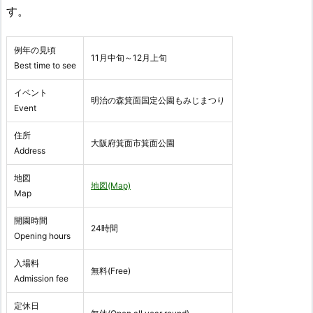
す。
例年の見頃
11月中旬～12月上旬
Best time to see
イベント
明治の森箕面国定公園もみじまつり
Event
住所
大阪府箕面市箕面公園
Address
地図
地図(Map)
Map
開園時間
24時間
Opening hours
入場料
無料(Free)
Admission fee
定休日