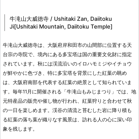
牛滝山大威徳寺 / Ushitaki Zan, Daiitoku
Ji[Ushitaki Mountain, Daiitoku Temple]
牛滝山大威徳寺は、大阪府岸和田市の山間部に位置する天
台宗の寺院で、境内にある多宝塔は国の重要文化財に指定
されています。秋には渓流沿いのイロハモミジやイチョウ
が鮮やかに色づき、特に多宝塔を背景にした紅葉の眺め
は、大阪府南部を代表する紅葉の絶景として知られていま
す。毎年11月に開催される「牛滝山もみじまつり」では、地
元特産品の販売や催し物が行われ、紅葉狩りと合わせて秋
の一日を楽しめます。渓谷の清流と苔むした岩に降り積も
る紅葉の落ち葉が織りなす風景は、訪れる人の心に深い印
象を残します。