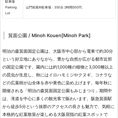
駐車場
Parking
山門前屋外駐車場：350台 2時間500円、
Lot
箕面公園 / Minoh Kouen[Minoh Park]
明治の森箕面国定公園は、大阪市中心部から電車で約30分
という好立地にありながら、豊かな自然が広がる都市近郊
の国定公園です。園内には約1,000種の植物と3,000種以上
の昆虫が生息し、秋にはイロハモミジやクヌギ、コナラな
どの広葉樹が山全体を赤や黄色に染め上げます。毎年秋に
開催される「明治の森箕面国定公園もみじまつり」期間中
は、滝道を中心に多くの観光客で賑わいます。阪急箕面駅
から徒歩5分という抜群のアクセスの良さも魅力で、気軽に
本格的な紅葉散策が楽しめる大阪屈指の紅葉スポットで