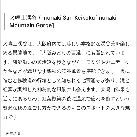
犬鳴山渓谷 / Inunaki San Keikoku[Inunaki
Mountain Gorge]
犬鳴山渓谷は、大阪府内では珍しい本格的な渓谷美を楽し
める景勝地で、「大阪みどりの百選」にも選ばれていま
す。渓流沿いの遊歩道を歩きながら、モミジやカエデ、ケ
ヤキなどが織りなす錦秋の渓谷風景を堪能できます。奥に
進むと修験道の行場として知られる七宝瀧寺があり、滝と
紅葉が調和した神秘的な風景に出会えます。犬鳴山温泉も
近くにあるため、紅葉散策の後に温泉で疲れを癒すという
贅沢な秋の過ごし方ができるのもこのスポットの大きな魅
力です。
例年の見