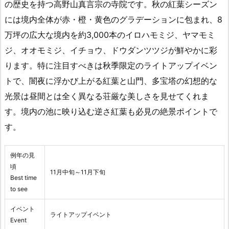
の歴史を持つ高野山真言宗の寺院です。秋の紅葉シーズン
には境内全体が赤・橙・黄色のグラデーションに包まれ、8
万坪の広大な境内を約3,000本のイロハモミジ、ヤマモミ
ジ、オオモミジ、イチョウ、ドウダンツツジが鮮やかに彩
ります。特に注目すべきは秋季限定のライトアップイベン
トで、闇夜に浮かび上がる紅葉と山門、多宝塔の幻想的な
光景は昼間とは全く異なる荘厳な美しさを見せてくれま
す。境内の池に映り込む逆さ紅葉も必見の絶景ポイントで
す。
例年の見
頃
11月中旬～11月下旬
Best time
to see
イベント
ライトアップイベント
Event