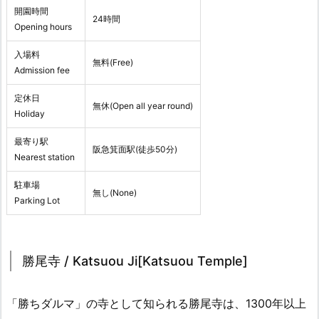
開園時間
24時間
Opening hours
入場料
無料(Free)
Admission fee
定休日
無休(Open all year round)
Holiday
最寄り駅
阪急箕面駅(徒歩50分)
Nearest station
駐車場
無し(None)
Parking Lot
勝尾寺 / Katsuou Ji[Katsuou Temple]
「勝ちダルマ」の寺として知られる勝尾寺は、1300年以上