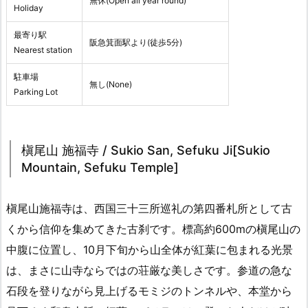
無休(Open all year round)
Holiday
最寄り駅
阪急箕面駅より(徒歩5分)
Nearest station
駐車場
無し(None)
Parking Lot
槇尾山 施福寺 / Sukio San, Sefuku Ji[Sukio
Mountain, Sefuku Temple]
槇尾山施福寺は、西国三十三所巡礼の第四番札所として古
くから信仰を集めてきた古刹です。標高約600mの槇尾山の
中腹に位置し、10月下旬から山全体が紅葉に包まれる光景
は、まさに山寺ならではの荘厳な美しさです。参道の急な
石段を登りながら見上げるモミジのトンネルや、本堂から