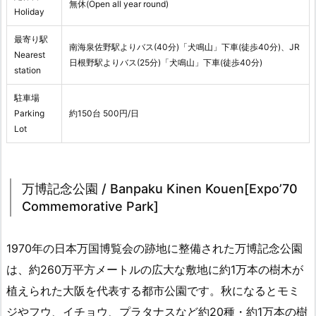
無休(Open all year round)
Holiday
最寄り駅
南海泉佐野駅よりバス(40分)「犬鳴山」下車(徒歩40分)、JR
Nearest
日根野駅よりバス(25分)「犬鳴山」下車(徒歩40分)
station
駐車場
Parking
約150台 500円/日
Lot
万博記念公園 / Banpaku Kinen Kouen[Expo’70
Commemorative Park]
1970年の日本万国博覧会の跡地に整備された万博記念公園
は、約260万平方メートルの広大な敷地に約1万本の樹木が
植えられた大阪を代表する都市公園です。秋になるとモミ
ジやフウ、イチョウ、プラタナスなど約20種・約1万本の樹