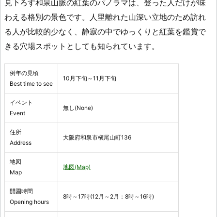
見下ろす和泉山脈の紅葉のパノラマは、登った人だけが味
わえる格別の景色です。人里離れた山深い立地のため訪れ
る人が比較的少なく、静寂の中でゆっくりと紅葉を鑑賞で
きる穴場スポットとしても知られています。
例年の見頃
10月下旬～11月下旬
Best time to see
イベント
無し(None)
Event
住所
大阪府和泉市槇尾山町136
Address
地図
地図(Map)
Map
開園時間
8時～17時(12月～2月：8時～16時)
Opening hours