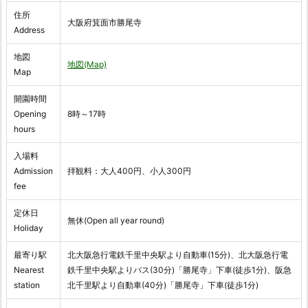
住所
大阪府箕面市勝尾寺
Address
地図
地図(Map)
Map
開園時間
Opening
8時～17時
hours
入場料
Admission
拝観料：大人400円、小人300円
fee
定休日
無休(Open all year round)
Holiday
最寄り駅
北大阪急行電鉄千里中央駅より自動車(15分)、北大阪急行電
Nearest
鉄千里中央駅よりバス(30分)「勝尾寺」下車(徒歩1分)、阪急
station
北千里駅より自動車(40分)「勝尾寺」下車(徒歩1分)