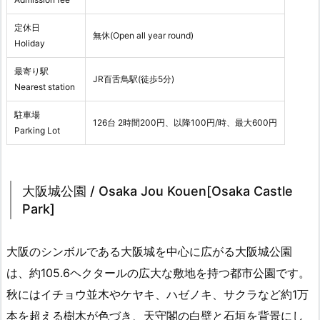
定休日
無休(Open all year round)
Holiday
最寄り駅
JR百舌鳥駅(徒歩5分)
Nearest station
駐車場
126台 2時間200円、以降100円/時、最大600円
Parking Lot
大阪城公園 / Osaka Jou Kouen[Osaka Castle
Park]
大阪のシンボルである大阪城を中心に広がる大阪城公園
は、約105.6ヘクタールの広大な敷地を持つ都市公園です。
秋にはイチョウ並木やケヤキ、ハゼノキ、サクラなど約1万
本を超える樹木が色づき、天守閣の白壁と石垣を背景にし