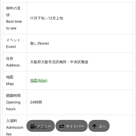
例年の見
頃
11月下旬～12月上旬
Best time
to see
イベント
無し(None)
Event
住所
大阪府大阪市北区梅田・中央区難波
Address
地図
地図(Map)
Map
開園時間
Opening
24時間
hours
入場料
メニュー
サイドバー
上へ
Admission
無料(Free)
fee