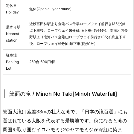
定休日
無休(Open all year round)
Holiday
近鉄富田林駅より金剛バス千早ロープウェイ前行き(35分)終
最寄り駅
点下車後、ロープウェイ(6分)山頂下車(徒歩1分)、南海河内長
Nearest
野駅より南海バス金剛山ロープウェイ前行き(35分)終点下車
station
後、ロープウェイ(6分)山頂下車(徒歩1分)
駐車場
Parking
250台 600円/回
Lot
箕面の滝 / Minoh No Taki[Minoh Waterfall]
箕面大滝は落差33mの壮大な滝で、「日本の滝百選」にも
選ばれている大阪を代表する景勝地です。秋になると滝の
周囲を取り囲むイロハモミジやヤマモミジが深紅に染ま