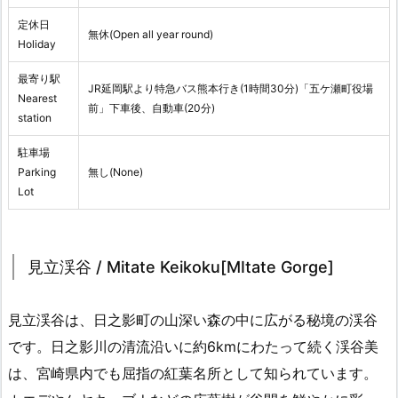
定休日
無休(Open all year round)
Holiday
最寄り駅
JR延岡駅より特急バス熊本行き(1時間30分)「五ケ瀬町役場
Nearest
前」下車後、自動車(20分)
station
駐車場
Parking
無し(None)
Lot
見立渓谷 / Mitate Keikoku[MItate Gorge]
見立渓谷は、日之影町の山深い森の中に広がる秘境の渓谷
です。日之影川の清流沿いに約6kmにわたって続く渓谷美
は、宮崎県内でも屈指の紅葉名所として知られています。