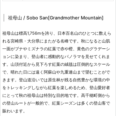
祖母山 / Sobo San[Grandmother Mountain]
祖母山は標高1,756mを誇り、日本百名山のひとつに数えら
れる宮崎県・大分県にまたがる名峰です。秋になると山肌
一面がブナやミズナラの紅葉で赤や橙、黄色のグラデーシ
ョンに染まり、登山者に感動的なパノラマを見せてくれま
す。山頂付近から見下ろす紅葉の絨毯は圧倒的なスケール
で、晴れた日には遠く阿蘇山や九重連山まで望むことがで
きます。登山道沿いでは原生林が残る自然豊かな環境の中
をトレッキングしながら紅葉を楽しめるため、登山愛好者
にとって秋の祖母山は特別な目的地です。高千穂町側から
の登山ルートが一般的で、紅葉シーズンは多くの登山客で
賑わいます。