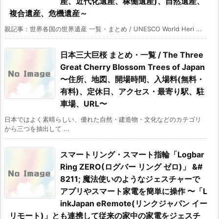
産、近代化遺産、稼働遺産)、自然遺産、
複合遺産、危機遺産～
親記事：世界各国の世界遺産 一覧・まとめ / UNESCO World Heri ...
日本三大巨桜 まとめ・一覧 / The Three
Great Cherry Blossom Trees of Japan
〜住所、地図、開場時間、入場料(無料・
有料)、定休日、アクセス・最寄り駅、駐
車場、URL〜
日本ではよく素晴らしい、優れた自然・建造物・文化などのカテゴリ
から三つを抽出して ...
スマートリング・スマート指輪「Logbar
Ring ZERO(ログバー リング ゼロ)」 &#
8211; 魔法使いのようなジェスチャーで
アプリやスマート家電を簡単に操作 〜「L
inkJapan eRemote(リンクジャパン イー
リモート)」とも連携して従来の家中の家電をジェスチ