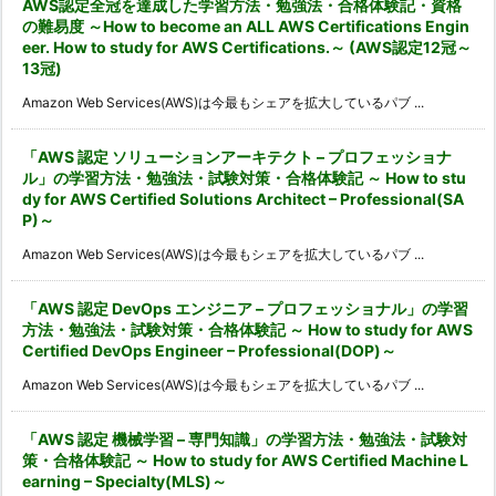
AWS認定全冠を達成した学習方法・勉強法・合格体験記・資格
の難易度 ～How to become an ALL AWS Certifications Engin
eer. How to study for AWS Certifications.～ (AWS認定12冠～
13冠)
Amazon Web Services(AWS)は今最もシェアを拡大しているパブ ...
「AWS 認定 ソリューションアーキテクト – プロフェッショナ
ル」の学習方法・勉強法・試験対策・合格体験記 ～ How to stu
dy for AWS Certified Solutions Architect – Professional(SA
P)～
Amazon Web Services(AWS)は今最もシェアを拡大しているパブ ...
「AWS 認定 DevOps エンジニア – プロフェッショナル」の学習
方法・勉強法・試験対策・合格体験記 ～ How to study for AWS
Certified DevOps Engineer – Professional(DOP)～
Amazon Web Services(AWS)は今最もシェアを拡大しているパブ ...
「AWS 認定 機械学習 – 専門知識」の学習方法・勉強法・試験対
策・合格体験記 ～ How to study for AWS Certified Machine L
earning – Specialty(MLS)～