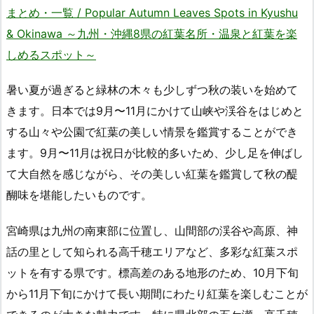
まとめ・一覧 / Popular Autumn Leaves Spots in Kyushu
& Okinawa ～九州・沖縄8県の紅葉名所・温泉と紅葉を楽
しめるスポット～
暑い夏が過ぎると緑林の木々も少しずつ秋の装いを始めて
きます。日本では9月〜11月にかけて山峡や渓谷をはじめと
する山々や公園で紅葉の美しい情景を鑑賞することができ
ます。9月〜11月は祝日が比較的多いため、少し足を伸ばし
て大自然を感じながら、その美しい紅葉を鑑賞して秋の醍
醐味を堪能したいものです。
宮崎県は九州の南東部に位置し、山間部の渓谷や高原、神
話の里として知られる高千穂エリアなど、多彩な紅葉スポ
ットを有する県です。標高差のある地形のため、10月下旬
から11月下旬にかけて長い期間にわたり紅葉を楽しむことが