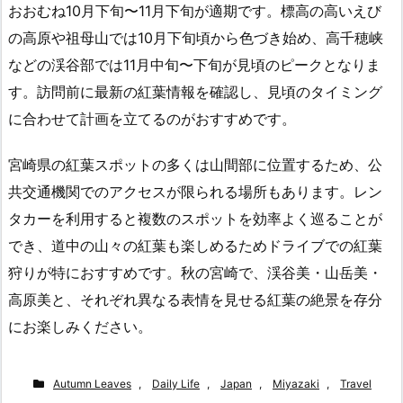
おおむね10月下旬〜11月下旬が適期です。標高の高いえび
の高原や祖母山では10月下旬頃から色づき始め、高千穂峡
などの渓谷部では11月中旬〜下旬が見頃のピークとなりま
す。訪問前に最新の紅葉情報を確認し、見頃のタイミング
に合わせて計画を立てるのがおすすめです。
宮崎県の紅葉スポットの多くは山間部に位置するため、公
共交通機関でのアクセスが限られる場所もあります。レン
タカーを利用すると複数のスポットを効率よく巡ることが
でき、道中の山々の紅葉も楽しめるためドライブでの紅葉
狩りが特におすすめです。秋の宮崎で、渓谷美・山岳美・
高原美と、それぞれ異なる表情を見せる紅葉の絶景を存分
にお楽しみください。
Autumn Leaves
,
Daily Life
,
Japan
,
Miyazaki
,
Travel