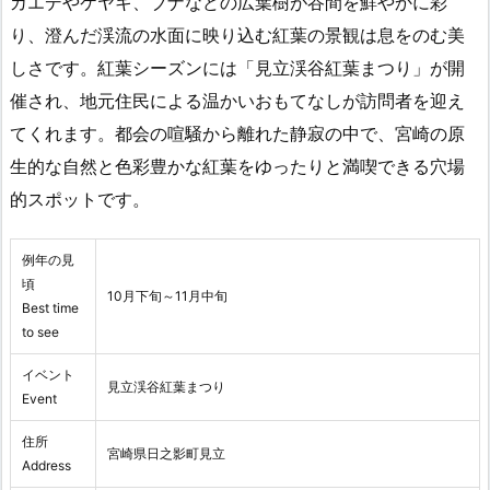
カエデやケヤキ、ブナなどの広葉樹が谷間を鮮やかに彩
り、澄んだ渓流の水面に映り込む紅葉の景観は息をのむ美
しさです。紅葉シーズンには「見立渓谷紅葉まつり」が開
催され、地元住民による温かいおもてなしが訪問者を迎え
てくれます。都会の喧騒から離れた静寂の中で、宮崎の原
生的な自然と色彩豊かな紅葉をゆったりと満喫できる穴場
的スポットです。
例年の見
頃
10月下旬～11月中旬
Best time
to see
イベント
見立渓谷紅葉まつり
Event
住所
宮崎県日之影町見立
Address