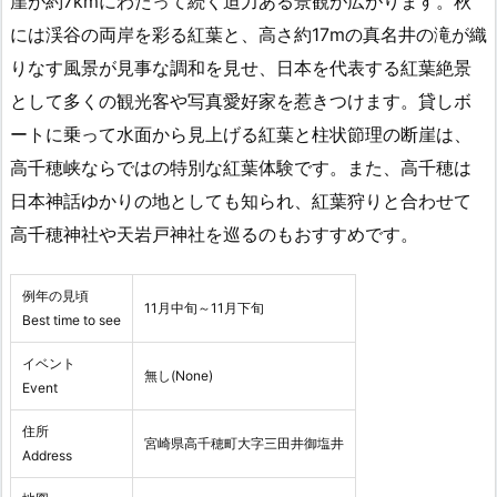
崖が約7kmにわたって続く迫力ある景観が広がります。秋
には渓谷の両岸を彩る紅葉と、高さ約17mの真名井の滝が織
りなす風景が見事な調和を見せ、日本を代表する紅葉絶景
として多くの観光客や写真愛好家を惹きつけます。貸しボ
ートに乗って水面から見上げる紅葉と柱状節理の断崖は、
高千穂峡ならではの特別な紅葉体験です。また、高千穂は
日本神話ゆかりの地としても知られ、紅葉狩りと合わせて
高千穂神社や天岩戸神社を巡るのもおすすめです。
例年の見頃
11月中旬～11月下旬
Best time to see
イベント
無し(None)
Event
住所
宮崎県高千穂町大字三田井御塩井
Address