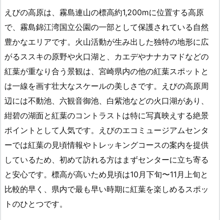
えびの高原は、霧島連山の標高約1,200mに位置する高原
で、霧島錦江湾国立公園の一部として保護されている自然
豊かなエリアです。火山活動が生み出した独特の地形に広
がるススキの原野や火口湖と、カエデやナナカマドなどの
紅葉が重なり合う景観は、宮崎県内の他の紅葉スポットと
は一線を画す壮大なスケールの美しさです。えびの高原周
辺には不動池、六観音御池、白紫池などの火口湖があり、
紺碧の湖面と紅葉のコントラストは特に写真映えする絶景
ポイントとして人気です。えびのエコミュージアムセンタ
ーでは紅葉の見頃情報やトレッキングコースの案内を提供
しているため、初めて訪れる方はまずセンターに立ち寄る
と安心です。標高が高いため見頃は10月下旬〜11月上旬と
比較的早く、県内で最も早い時期に紅葉を楽しめるスポッ
トのひとつです。