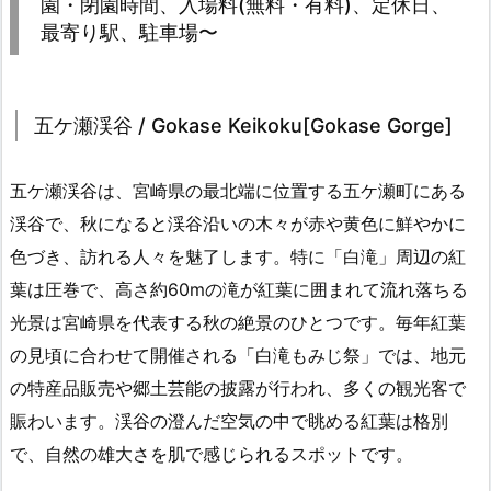
園・閉園時間、入場料(無料・有料)、定休日、
最寄り駅、駐車場〜
五ケ瀬渓谷 / Gokase Keikoku[Gokase Gorge]
五ケ瀬渓谷は、宮崎県の最北端に位置する五ケ瀬町にある
渓谷で、秋になると渓谷沿いの木々が赤や黄色に鮮やかに
色づき、訪れる人々を魅了します。特に「白滝」周辺の紅
葉は圧巻で、高さ約60mの滝が紅葉に囲まれて流れ落ちる
光景は宮崎県を代表する秋の絶景のひとつです。毎年紅葉
の見頃に合わせて開催される「白滝もみじ祭」では、地元
の特産品販売や郷土芸能の披露が行われ、多くの観光客で
賑わいます。渓谷の澄んだ空気の中で眺める紅葉は格別
で、自然の雄大さを肌で感じられるスポットです。