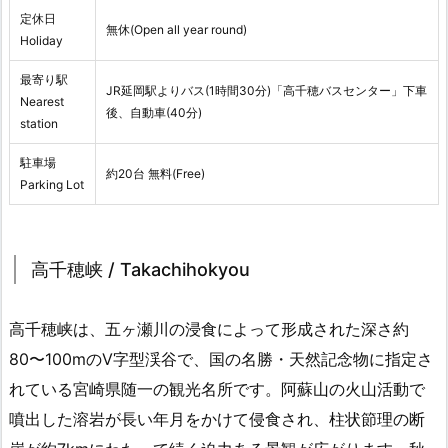
定休日
無休(Open all year round)
Holiday
最寄り駅
JR延岡駅よりバス(1時間30分)「高千穂バスセンター」下車
Nearest
後、自動車(40分)
station
駐車場
約20台 無料(Free)
Parking Lot
高千穂峡 / Takachihokyou
高千穂峡は、五ヶ瀬川の浸食によって形成された深さ約
80〜100mのV字型渓谷で、国の名勝・天然記念物に指定さ
れている宮崎県随一の観光名所です。阿蘇山の火山活動で
噴出した溶岩が長い年月をかけて侵食され、柱状節理の断