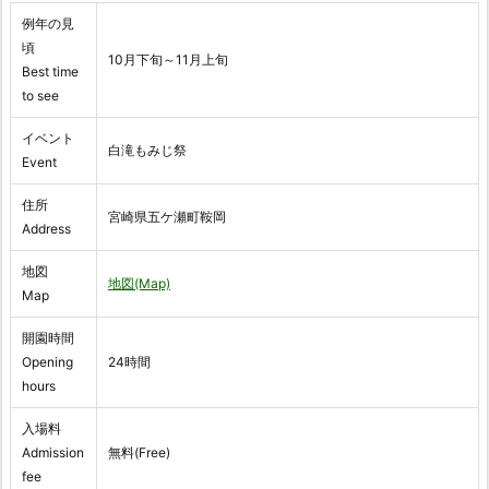
例年の見
頃
10月下旬～11月上旬
Best time
to see
イベント
白滝もみじ祭
Event
住所
宮崎県五ケ瀬町鞍岡
Address
地図
地図(Map)
Map
開園時間
Opening
24時間
hours
入場料
Admission
無料(Free)
fee