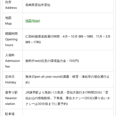
住所
長崎県雲仙市雲仙
Address
地図
地図(Map)
Map
開園時間
仁田峠循環道路通行時間：4月～10月 8時～18時、11月～3月
Opening
8時～17時)
hours
入場料
Admission
無料(Free)(任意の環境協力金：100円)
fee
定休日
無休(Open all year round)(濃霧・積雪・凍結等の場合通行止
Holiday
め)
最寄り駅
JR諫早駅より島鉄バス島原・雲仙方面行き(1時間20分)「雲
Nearest
仙お山の情報館前」下車後、乗合タクシー(20分)(乗り合いタ
station
クシーは30分前までに要予約)
駐車場