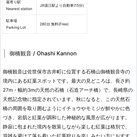
最寄り駅
JR湯江駅より自動車(15分)
Nearest station
駐車場
280台 無料(Free)
Parking Lot
御橋観音 / Ohashi Kannon
御橋観音は佐世保市吉井町に位置する石橋山御橋観音寺の
境内にある紅葉スポットです。最大の見どころは、長さ約
27m・幅約3mの天然の石橋（石造アーチ橋）で、長崎県の
天然記念物に指定されています。秋になると、この天然石
橋の周囲を取り囲むようにイチョウやモミジが鮮やかに色
づき、岩肌と紅葉が調和した神秘的な風景が広がります。
静寂に包まれた境内を散策しながら楽しむ紅葉は格別で、
混雑を避けて落ち着いた紅葉狩りを楽しみたい方におすす