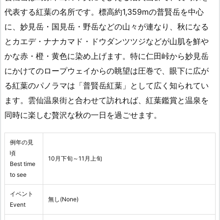
代表する紅葉の名所です。標高約1,359mの普賢岳を中心
に、妙見岳・国見岳・野岳などの山々が連なり、秋になる
とカエデ・ナナカマド・ドウダンツツジなどが山肌を鮮や
かな赤・橙・黄色に染め上げます。特に仁田峠から妙見岳
にかけてのロープウェイからの眺望は圧巻で、眼下に広が
る紅葉のパノラマは「普賢岳紅葉」として広く知られてい
ます。雲仙温泉街と合わせて訪れれば、紅葉鑑賞と温泉を
同時に楽しむ贅沢な秋の一日を過ごせます。
例年の見
頃
10月下旬～11月上旬
Best time
to see
イベント
無し(None)
Event