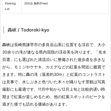
Parking
200台 無料(Free)
Lot
轟峡 / Todoroki-kyo
轟峡は長崎県諫早市の多良岳山系に位置する渓谷で、大小
30余りの滝が連なる県内屈指の渓谷美を誇ります。「名水
百選」にも選ばれた清流沿いに整備された遊歩道を歩きな
がら、モミジやケヤキ、カエデなどの紅葉を間近に鑑賞で
きます。特に轟の滝（落差約30m）と紅葉のコントラスト
は見事で、水しぶきと色づいた木々が織りなす景観は写真
撮影にも最適です。11月中旬から12月上旬と比較的遅い時
期まで紅葉が楽しめるため、他の紅葉スポットのピークを
過ぎた後でも訪れる価値があります。