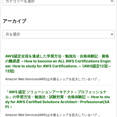
テ
ゴ
リ
ー
アーカイブ
ア
ー
カ
イ
ブ
AWS認定全冠を達成した学習方法・勉強法・合格体験記・資格
の難易度 ～How to become an ALL AWS Certifications Engin
eer. How to study for AWS Certifications.～ (AWS認定12冠～
13冠)
Amazon Web Services(AWS)は今最もシェアを拡大しているパブ ...
「AWS 認定 ソリューションアーキテクト – プロフェッショナ
ル」の学習方法・勉強法・試験対策・合格体験記 ～ How to stu
dy for AWS Certified Solutions Architect – Professional(SA
P)～
Amazon Web Services(AWS)は今最もシェアを拡大しているパブ ...