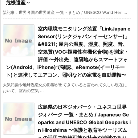
危機遺産～
親記事：世界各国の世界遺産 一覧・まとめ / UNESCO World Heri ...
室内環境モニタリング装置「LinkJapan e
Sensor(リンクジャパン イーセンサー)」
&#8211; 屋内の温度、湿度、照度、音、
空気質(VOC:揮発性有機化合物)を測定・
評価 〜外出先、遠隔地からスマートフォ
ン(Android、iPhone)で確認、eRemote(イーリモー
ト)と連携してエアコン、照明などの家電を自動運転〜
大気汚染や地球温暖化の影響が出てきていると言われて久しい現在に
おいて、室内の空気 ...
広島県の日本ジオパーク・ユネスコ世界
ジオパーク 一覧・まとめ / Japanese Ge
oparks and UNESCO Global Geoparks i
n Hiroshima 〜保護と教育やツーリズム
への活用で持続可能な社会や地球のあり