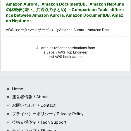
Amazon Aurora、Amazon DocumentDB、Amazon Neptune
の比較表(違い、共通点のまとめ) ～Comparison Table, differe
nce between Amazon Aurora, Amazon DocumentDB, Amaz
on Neptune～
AWSのデータベースサービスにはAmazon Aurora、Amazon Doc ...
All articles reflect contributions from
a
Japan AWS Top Engineer
and
AWS book author
.
Home
運営者情報 / About
お問い合わせ / Contact
プライバシーポリシー / Privacy Policy
技術支援体制 / Tech Support
サイトマップ / Sitemap