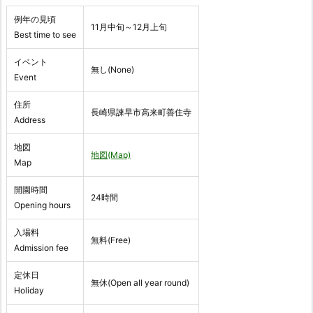
例年の見頃
11月中旬～12月上旬
Best time to see
イベント
無し(None)
Event
住所
長崎県諫早市高来町善住寺
Address
地図
地図(Map)
Map
開園時間
24時間
Opening hours
入場料
無料(Free)
Admission fee
定休日
無休(Open all year round)
Holiday