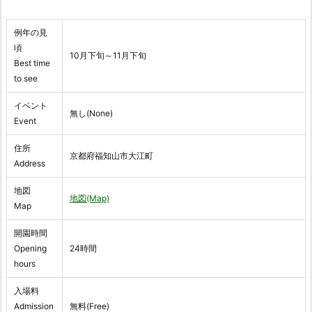
例年の見
頃
10月下旬～11月下旬
Best time
to see
イベント
無し(None)
Event
住所
京都府福知山市大江町
Address
地図
地図(Map)
Map
開園時間
Opening
24時間
hours
入場料
Admission
無料(Free)