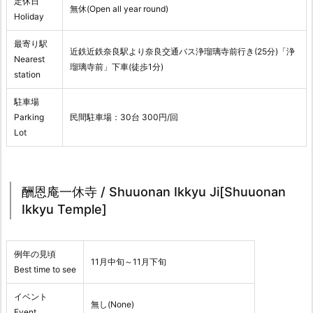
定休日
無休(Open all year round)
Holiday
最寄り駅
近鉄近鉄奈良駅より奈良交通バス浄瑠璃寺前行き(25分)「浄
Nearest
瑠璃寺前」下車(徒歩1分)
station
駐車場
Parking
民間駐車場：30台 300円/回
Lot
酬恩庵一休寺 / Shuuonan Ikkyu Ji[Shuuonan
Ikkyu Temple]
例年の見頃
11月中旬～11月下旬
Best time to see
イベント
無し(None)
Event