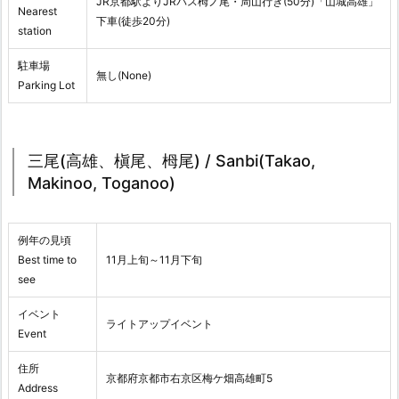
JR京都駅よりJRバス栂ノ尾・周山行き(50分)「山城高雄」
Nearest
下車(徒歩20分)
station
駐車場
無し(None)
Parking Lot
三尾(高雄、槇尾、栂尾) / Sanbi(Takao,
Makinoo, Toganoo)
例年の見頃
Best time to
11月上旬～11月下旬
see
イベント
ライトアップイベント
Event
住所
京都府京都市右京区梅ケ畑高雄町5
Address