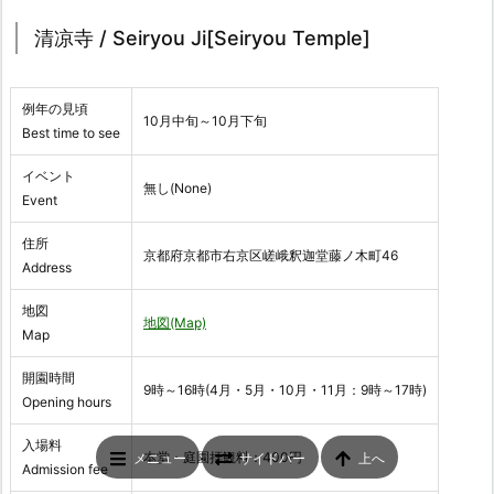
清凉寺 / Seiryou Ji[Seiryou Temple]
例年の見頃
10月中旬～10月下旬
Best time to see
イベント
無し(None)
Event
住所
京都府京都市右京区嵯峨釈迦堂藤ノ木町46
Address
地図
地図(Map)
Map
開園時間
9時～16時(4月・5月・10月・11月：9時～17時)
Opening hours
入場料
本堂・庭園拝観料：400円
メニュー
サイドバー
上へ
Admission fee