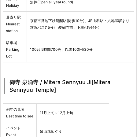
無休(Open all year round)
Holiday
最寄り駅
京都市営地下鉄醍醐駅(徒歩10分)、JR山科駅・六地蔵駅より
Nearest
京阪バス(15分)「醍醐寺前：下車(徒歩1分)
station
駐車場
Parking
100台 5時間700円、以降100円/30分
Lot
御寺 泉涌寺 / Mitera Sennyuu Ji[Mitera
Sennyuu Temple]
例年の見頃
11月上旬～12月上旬
Best time to see
イベント
泉山花めぐり
Event