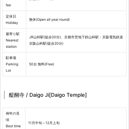
fee
定休日
無休(Open all year round)
Holiday
最寄り駅
JR山科駅(徒歩20分)、京都市営地下鉄山科駅・京阪電気鉄道
Nearest
京阪山科駅(徒歩20分)
station
駐車場
Parking
50台 無料(Free)
Lot
醍醐寺 / Daigo Ji[Daigo Temple]
例年の見
頃
11月中旬～12月上旬
Best time