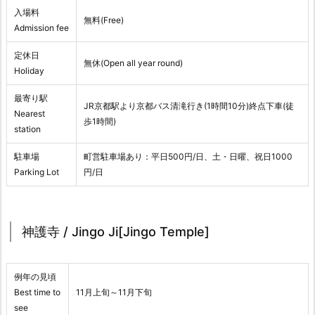
入場料
無料(Free)
Admission fee
定休日
無休(Open all year round)
Holiday
最寄り駅
JR京都駅より京都バス清滝行き(1時間10分)終点下車(徒
Nearest
歩1時間)
station
駐車場
町営駐車場あり：平日500円/日、土・日曜、祝日1000
Parking Lot
円/日
神護寺 / Jingo Ji[Jingo Temple]
例年の見頃
Best time to
11月上旬～11月下旬
see