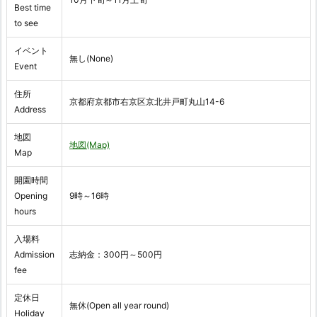
Best time
to see
イベント
無し(None)
Event
住所
京都府京都市右京区京北井戸町丸山14-6
Address
地図
地図(Map)
Map
開園時間
Opening
9時～16時
hours
入場料
Admission
志納金：300円～500円
fee
定休日
無休(Open all year round)
Holiday