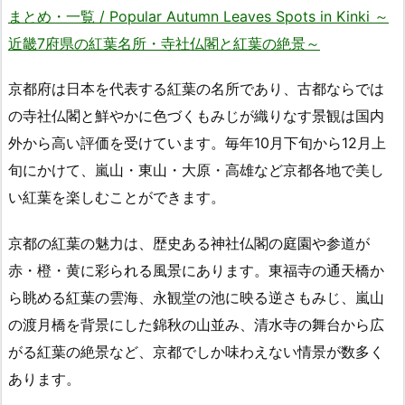
まとめ・一覧 / Popular Autumn Leaves Spots in Kinki ～
近畿7府県の紅葉名所・寺社仏閣と紅葉の絶景～
京都府は日本を代表する紅葉の名所であり、古都ならでは
の寺社仏閣と鮮やかに色づくもみじが織りなす景観は国内
外から高い評価を受けています。毎年10月下旬から12月上
旬にかけて、嵐山・東山・大原・高雄など京都各地で美し
い紅葉を楽しむことができます。
京都の紅葉の魅力は、歴史ある神社仏閣の庭園や参道が
赤・橙・黄に彩られる風景にあります。東福寺の通天橋か
ら眺める紅葉の雲海、永観堂の池に映る逆さもみじ、嵐山
の渡月橋を背景にした錦秋の山並み、清水寺の舞台から広
がる紅葉の絶景など、京都でしか味わえない情景が数多く
あります。