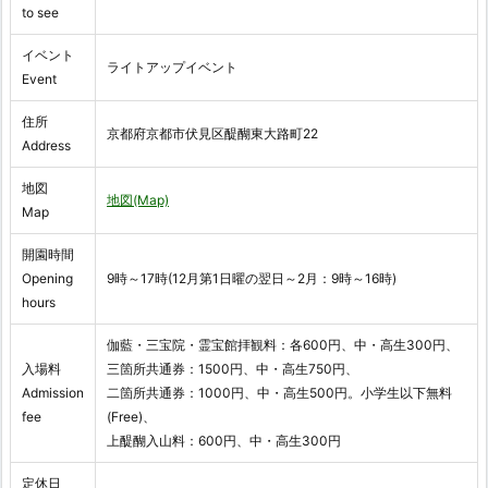
to see
イベント
ライトアップイベント
Event
住所
京都府京都市伏見区醍醐東大路町22
Address
地図
地図(Map)
Map
開園時間
Opening
9時～17時(12月第1日曜の翌日～2月：9時～16時)
hours
伽藍・三宝院・霊宝館拝観料：各600円、中・高生300円、
入場料
三箇所共通券：1500円、中・高生750円、
Admission
二箇所共通券：1000円、中・高生500円。小学生以下無料
fee
(Free)、
上醍醐入山料：600円、中・高生300円
定休日