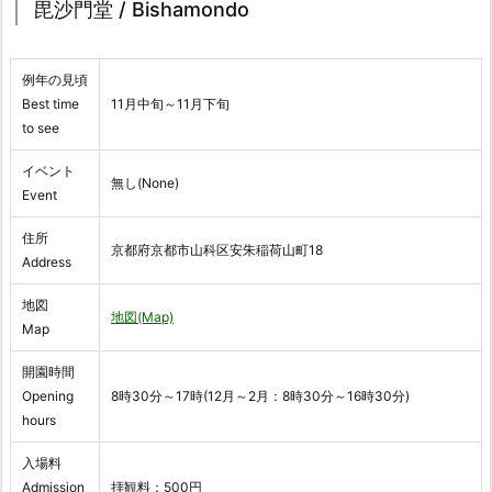
毘沙門堂 / Bishamondo
例年の見頃
Best time
11月中旬～11月下旬
to see
イベント
無し(None)
Event
住所
京都府京都市山科区安朱稲荷山町18
Address
地図
地図(Map)
Map
開園時間
Opening
8時30分～17時(12月～2月：8時30分～16時30分)
hours
入場料
Admission
拝観料：500円