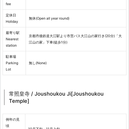
fee
定休日
無休(Open all year round)
Holiday
最寄り駅
京都丹後鉄道大江駅より市営バス大江山の家行き(20分)「大
Nearest
江山の家」下車(徒歩1分)
station
駐車場
Parking
無し(None)
Lot
常照皇寺 / Joushoukou Ji[Joushoukou
Temple]
例年の見
頃
10月下旬～11月上旬