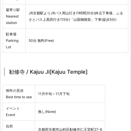
最寄り駅
JR京都駅よりJRバス周山行き(1時間20分)終点下車後、ふる
Nearest
さとバス上黒田行き(15分)「山国御陵前」下車(徒歩5分)
station
駐車場
Parking
50台 無料(Free)
Lot
勧修寺 / Kajuu Ji[Kajuu Temple]
例年の見頃
11月中旬～11月下旬
Best time to see
イベント
無し(None)
Event
住所
京都府京都市山科区勧修寺仁王堂町27-6