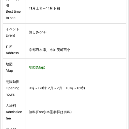
頃
11月上旬～11月下旬
Best time
to see
イベント
無し(None)
Event
住所
京都府木津川市加茂町西小
Address
地図
地図(Map)
Map
開園時間
Opening
9時～17時(12月～2月：10時～16時)
hours
入場料
Admission
無料(Free)(本堂参拝は有料)
fee