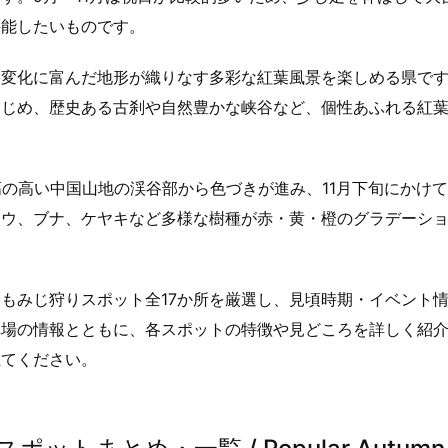
堪能したいものです。
、変化に富んだ地形が織りなす多彩な紅葉風景を楽しめる県で
はじめ、歴史ある古刹や自然豊かな峡谷など、個性あふれる紅
高の高い中国山地の渓谷部から色づきが進み、11月下旬にかけ
ョウ、ブナ、ケヤキなど多様な樹種が赤・黄・橙のグラデーシ
もみじ狩りスポット全17か所を厳選し、見頃時期・イベント
車場の情報とともに、各スポットの特徴や見どころを詳しく紹
立てください。