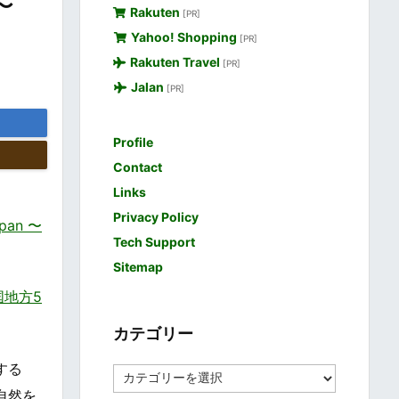
〜
Rakuten
[PR]
Yahoo! Shopping
[PR]
Rakuten Travel
[PR]
Jalan
[PR]
Profile
Contact
Links
Privacy Policy
pan 〜
Tech Support
Sitemap
中国地方5
カテゴリー
する
カ
テ
自然を