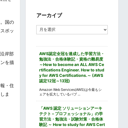
ゴ
リ
ー
アーカイブ
す。国の
ア
葉スポッ
ー
カ
イ
ブ
て沿岸部
AWS認定全冠を達成した学習方法・
勉強法・合格体験記・資格の難易度
ョンを描
～How to become an ALL AWS Ce
rtifications Engineer. How to stud
y for AWS Certifications.～ (AWS
認定12冠～13冠)
情報・住
Amazon Web Services(AWS)は今最もシ
介しま
ェアを拡大しているパブ ...
「AWS 認定 ソリューションアーキ
テクト – プロフェッショナル」の学
習方法・勉強法・試験対策・合格体
験記 ～ How to study for AWS Cert