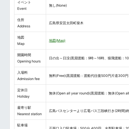
イベント
無し(None)
Event
住所
広島県安芸太田町柴木
Address
地図
地図(Map)
Map
開園時間
日の出～日没(黒淵渡船：9時～16時、猿飛渡船：10
Opening hours
入場料
無料(Free)(黒淵渡船：渡船代往復500円片道300
Admission fee
定休日
無休(Open all year round)(黒淵渡船：無休(Ope
Holiday
最寄り駅
広島バスセンターより広電バス三段峡行き(2時間)終
Nearest station
駐車場
正面口入口駐車場：500台 400円、水梨駐車場：20