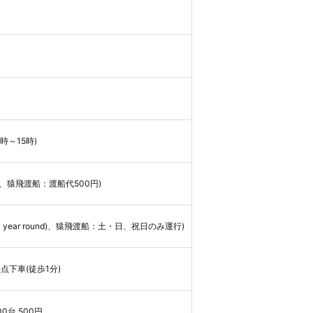
時～15時)
円、猿飛渡船：渡船代500円)
n all year round)、猿飛渡船：土・日、祝日のみ運行)
点下車(徒歩1分)
0台 500円