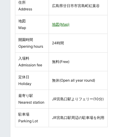
住所
広島県廿日市市宮島町紅葉谷
Address
地図
地図(Map)
Map
開園時間
24時間
Opening hours
入場料
無料(Free)
Admission fee
定休日
無休(Open all year round)
Holiday
最寄り駅
JR宮島口駅よりフェリー(10分)
Nearest station
駐車場
JR宮島口駅周辺の駐車場を利用
Parking Lot