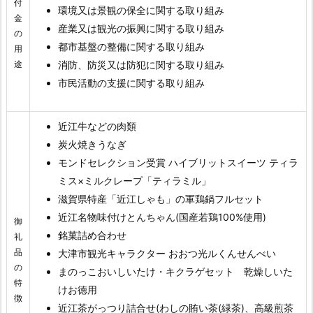
付
環境又は景観の保全に関する取り組み
金
産業又は観光の振興に関する取り組み
の
都市基盤の整備に関する取り組み
用
途
消防、防災又は防犯に関する取り組み
市民活動の支援に関する取り組み
近江牛などの肉類
炭火焼きうなぎ
モンドセレクション受賞 ハイブリットスイーツ ティラ
ミス×ミルクレープ「ティラミル」
滋賀県特産「近江しゃも」の軍鶏鍋フルセット
近江名物味付けとんちゃん(国産若鶏100%使用)
御
銘菓詰め合わせ
礼
品
大津市観光キャラクター おおつ光ルくんせんべい
の
まのっこおいしいたけ・キクラゲセット 乾燥しいた
特
けお徳用
徴
近江茶がっつり詰合せ(わしの賄い茶(緑茶)、高級煎茶