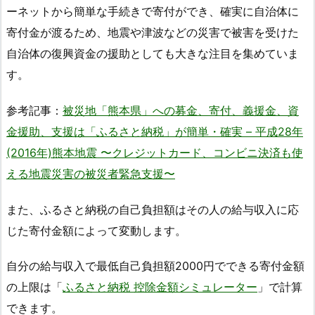
ーネットから簡単な手続きで寄付ができ、確実に自治体に
寄付金が渡るため、地震や津波などの災害で被害を受けた
自治体の復興資金の援助としても大きな注目を集めていま
す。
参考記事：
被災地「熊本県」への募金、寄付、義援金、資
金援助、支援は「ふるさと納税」が簡単・確実 – 平成28年
(2016年)熊本地震 〜クレジットカード、コンビニ決済も使
える地震災害の被災者緊急支援〜
また、ふるさと納税の自己負担額はその人の給与収入に応
じた寄付金額によって変動します。
自分の給与収入で最低自己負担額2000円でできる寄付金額
の上限は「
ふるさと納税 控除金額シミュレーター
」で計算
できます。