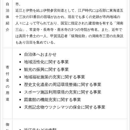
自
市。
治
近江と伊勢を結ぶ伊勢参宮街道として、江戸時代には石部に東海道五
体
十三次の51番目の宿場がおかれ、現在でも多くの史跡が市内地域の
紹
人々によって守られており、国宝に指定された建造物を有する「湖南
介
三山」、常楽寺・長寿寺・善水寺の3つの寺院が有名。また、近年で
は真田十勇士の一人、甲賀流忍者「猿飛佐助」の湖南市三雲の出身説
もあり注目を集めている。
自治体へおまかせ
地域活性化に関する事業
寄
観光の振興に関する事業
付
地域福祉施策の充実に関する事業
金
歴史文化遺産の周辺環境整備に関する事業
の
スポーツ施設利用環境の充実に関する事業
用
途
図書館の機能充実に関する事業
天然記念物ウツクシマツの保全に関する事業
御
近江牛などの肉類