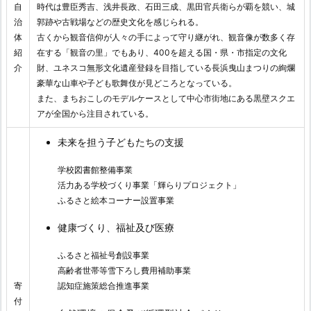
自
時代は豊臣秀吉、浅井長政、石田三成、黒田官兵衛らが覇を競い、城
治
郭跡や古戦場などの歴史文化を感じられる。
体
古くから観音信仰が人々の手によって守り継がれ、観音像が数多く存
紹
在する「観音の里」でもあり、400を超える国・県・市指定の文化
介
財、ユネスコ無形文化遺産登録を目指している長浜曳山まつりの絢爛
豪華な山車や子ども歌舞伎が見どころとなっている。
また、まちおこしのモデルケースとして中心市街地にある黒壁スクエ
アが全国から注目されている。
未来を担う子どもたちの支援
学校図書館整備事業
活力ある学校づくり事業「輝らりプロジェクト」
ふるさと絵本コーナー設置事業
健康づくり、福祉及び医療
ふるさと福祉号創設事業
高齢者世帯等雪下ろし費用補助事業
認知症施策総合推進事業
寄
付