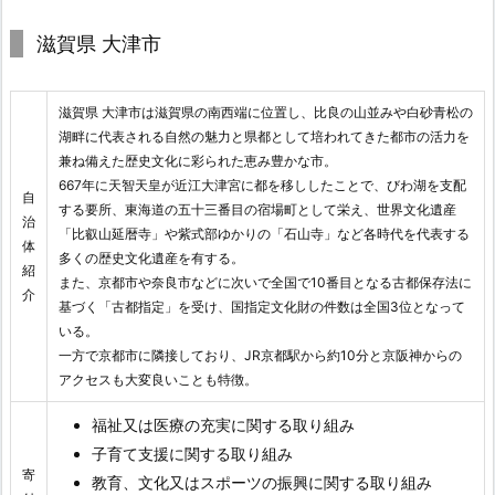
滋賀県 大津市
滋賀県 大津市は滋賀県の南西端に位置し、比良の山並みや白砂青松の
湖畔に代表される自然の魅力と県都として培われてきた都市の活力を
兼ね備えた歴史文化に彩られた恵み豊かな市。
667年に天智天皇が近江大津宮に都を移ししたことで、びわ湖を支配
自
する要所、東海道の五十三番目の宿場町として栄え、世界文化遺産
治
「比叡山延暦寺」や紫式部ゆかりの「石山寺」など各時代を代表する
体
多くの歴史文化遺産を有する。
紹
また、京都市や奈良市などに次いで全国で10番目となる古都保存法に
介
基づく「古都指定」を受け、国指定文化財の件数は全国3位となって
いる。
一方で京都市に隣接しており、JR京都駅から約10分と京阪神からの
アクセスも大変良いことも特徴。
福祉又は医療の充実に関する取り組み
子育て支援に関する取り組み
寄
教育、文化又はスポーツの振興に関する取り組み