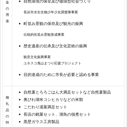
自然環境の保全及び循環型社会づくり
金
の
長浜市水生生物少年少女調査隊事業
用
途
町並み景観の保存及び観光の振興
伝統的街並み景観形成事業
歴史遺産の伝承及び文化芸術の振興
観音文化振興事業
ユネスコ曳山まつり応援プロジェクト
目的達成のために市長が必要と認める事業
自然薯とろろごはん大満足セットなど自然薯製品
御
奥びわ湖米コシヒカリなどの米類
礼
こだわり湯葉満足セット
品
長浜の銘菓セット、湖魚の佃煮セット
の
黒壁ガラス工房製品
特