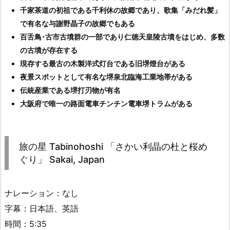
千家茶道の初祖である千利休の故郷であり、歌集「みだれ髪」
で有名な与謝野晶子の故郷でもある
百舌鳥･古市古墳群の一部であり仁徳天皇陵古墳をはじめ、多数
の古墳が存在する
現存する最古の木製洋式灯台である旧堺燈台がある
夜景スポットとして有名な堺泉北臨海工業地帯がある
伝統産業である堺打刃物が有名
大阪府で唯一の路面電車チンチン電車堺トラムがある
旅の星 Tabinohoshi 「さかい利晶の杜と桜め
ぐり」 Sakai, Japan
ナレーション：なし
字幕：日本語、英語
時間：5:35