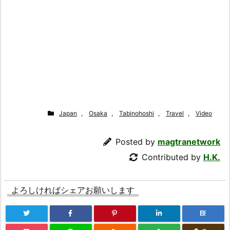
Japan
,
Osaka
,
Tabinohoshi
,
Travel
,
Video
Posted by
magtranetwork
Contributed by
H.K.
よろしければシェアお願いします
B!