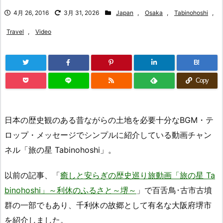
4月 26, 2016
3月 31, 2026
Japan
,
Osaka
,
Tabinohoshi
,
Travel
,
Video
B!
Copy
日本の歴史観のある昔ながらの土地を必要十分なBGM・テ
ロップ・メッセージでシンプルに紹介している動画チャン
ネル「旅の星 Tabinohoshi」。
以前の記事、「
癒しと安らぎの歴史巡り旅動画「旅の星 Ta
binohoshi」～利休のふるさと～堺～
」で百舌鳥･古市古墳
群の一部でもあり、千利休の故郷として有名な大阪府堺市
を紹介しました。