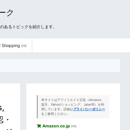
ワーク
性のあるトピックを紹介します。
! Shopping
[PR]
本サイトはアフィリエイト広告（Amazon、
s,
楽天、Yahoo!ショッピング、Jalan等）を利
用しています。詳細は
プライバシーポリシー
をご参照ください。
認・
Amazon.co.jp
[PR]