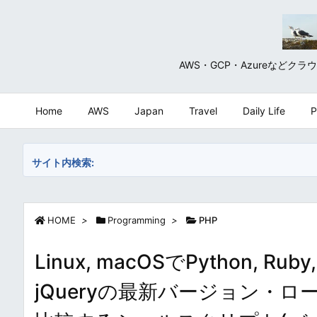
AWS・GCP・Azureな
Home
AWS
Japan
Travel
Daily Life
P
サイト内検索:
HOME
>
Programming
>
PHP
Linux, macOSでPython, Ruby, 
jQueryの最新バージョン・