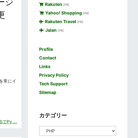
ージ
Rakuten
[PR]
更
Yahoo! Shopping
[PR]
Rakuten Travel
[PR]
Jalan
[PR]
Profile
Contact
Links
Privacy Policy
ョンを常にイ
Tech Support
Sitemap
カテゴリー
SでPy ...
カ
テ