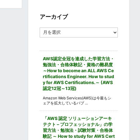
ゴ
リ
ー
アーカイブ
ア
ー
カ
イ
ブ
AWS認定全冠を達成した学習方法・
勉強法・合格体験記・資格の難易度
～How to become an ALL AWS Ce
rtifications Engineer. How to stud
y for AWS Certifications.～ (AWS
認定12冠～13冠)
Amazon Web Services(AWS)は今最もシ
ェアを拡大しているパブ ...
「AWS 認定 ソリューションアーキ
テクト – プロフェッショナル」の学
習方法・勉強法・試験対策・合格体
験記 ～ How to study for AWS Cert