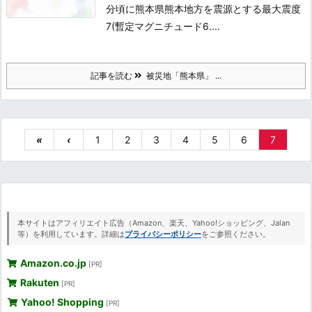
分頃に熊本県熊本地方を震源とする最大震度
7(暫定マグニチュード6....
記事を読む
被災地「熊本県」 ...
«
‹
1
2
3
4
5
6
7
本サイトはアフィリエイト広告（Amazon、楽天、Yahoo!ショッピング、Jalan
等）を利用しています。詳細は
プライバシーポリシー
をご参照ください。
Amazon.co.jp
[PR]
Rakuten
[PR]
Yahoo! Shopping
[PR]