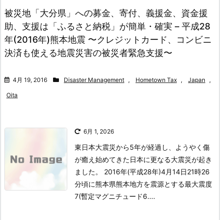
被災地「大分県」への募金、寄付、義援金、資金援
助、支援は「ふるさと納税」が簡単・確実 – 平成28
年(2016年)熊本地震 〜クレジットカード、コンビニ
決済も使える地震災害の被災者緊急支援〜
4月 19, 2016
Disaster Management
,
Hometown Tax
,
Japan
,
Oita
6月 1, 2026
東日本大震災から5年が経過し、ようやく傷
が癒え始めてきた日本に更なる大震災が起き
ました。 2016年(平成28年)4月14日21時26
分頃に熊本県熊本地方を震源とする最大震度
7(暫定マグニチュード6....