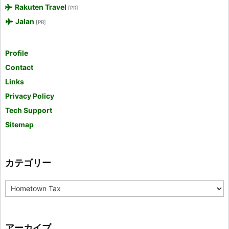
Rakuten Travel
[PR]
Jalan
[PR]
Profile
Contact
Links
Privacy Policy
Tech Support
Sitemap
カテゴリー
カ
テ
ゴ
リ
ー
アーカイブ