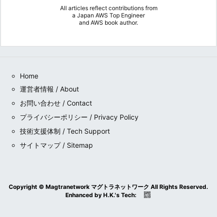
All articles reflect contributions from
a
Japan AWS Top Engineer
and
AWS book author
.
Home
運営者情報 / About
お問い合わせ / Contact
プライバシーポリシー / Privacy Policy
技術支援体制 / Tech Support
サイトマップ / Sitemap
Copyright ©
Magtranetwork マグトラネットワーク
All Rights Reserved.
Enhanced by
H.K.
's
Tech
: