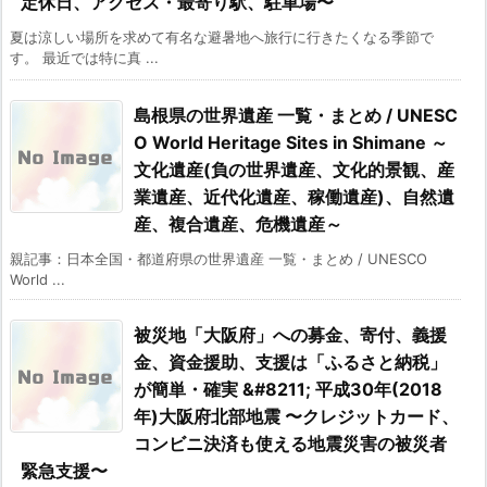
定休日、アクセス・最寄り駅、駐車場〜
夏は涼しい場所を求めて有名な避暑地へ旅行に行きたくなる季節で
す。 最近では特に真 ...
島根県の世界遺産 一覧・まとめ / UNESC
O World Heritage Sites in Shimane ～
文化遺産(負の世界遺産、文化的景観、産
業遺産、近代化遺産、稼働遺産)、自然遺
産、複合遺産、危機遺産～
親記事：日本全国・都道府県の世界遺産 一覧・まとめ / UNESCO
World ...
被災地「大阪府」への募金、寄付、義援
金、資金援助、支援は「ふるさと納税」
が簡単・確実 &#8211; 平成30年(2018
年)大阪府北部地震 〜クレジットカード、
コンビニ決済も使える地震災害の被災者
緊急支援〜