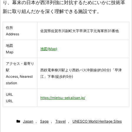
り、幕末の日本が西洋列強に対抗するためにいかに技術革
新に取り組んだかを深く理解できる施設です。
住所
佐賀県佐賀市川副町大字早津江字元海軍所31番他
Address
地図
地図(Map)
Map
アクセス・最寄り
駅
西鉄電車柳川駅より西鉄バス沖新線(約30分)「早津
Access, Nearest
江」下車(徒歩約5分)
station
URL
https://mietsu-sekaiisan.jp/
URL
Japan
,
Saga
,
Travel
,
UNESCO World Heritage Sites