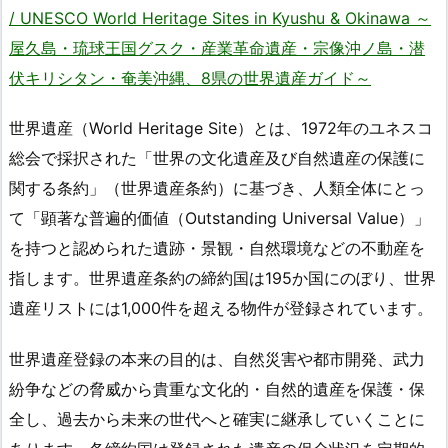
/ UNESCO World Heritage Sites in Kyushu & Okinawa ～
屋久島・琉球王国グスク・産業革命遺産・宗像沖ノ島・潜
伏キリシタン・奄美沖縄、8県の世界遺産ガイド～
世界遺産（World Heritage Site）とは、1972年のユネスコ
総会で採択された「世界の文化遺産及び自然遺産の保護に
関する条約」（世界遺産条約）に基づき、人類全体にとっ
て「顕著な普遍的価値（Outstanding Universal Value）」
を持つと認められた遺跡・景観・自然環境などの不動産を
指します。世界遺産条約の締約国は195か国にのぼり、世界
遺産リストには1,000件を超える物件が登録されています。
世界遺産登録の本来の目的は、自然災害や都市開発、武力
紛争などの脅威から貴重な文化的・自然的遺産を保護・保
全し、過去から未来の世代へと確実に継承していくことに