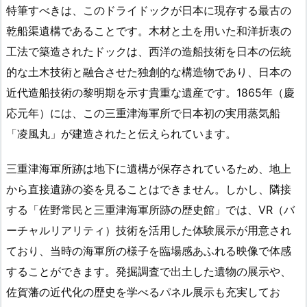
特筆すべきは、このドライドックが日本に現存する最古の
乾船渠遺構であることです。木材と土を用いた和洋折衷の
工法で築造されたドックは、西洋の造船技術を日本の伝統
的な土木技術と融合させた独創的な構造物であり、日本の
近代造船技術の黎明期を示す貴重な遺産です。1865年（慶
応元年）には、この三重津海軍所で日本初の実用蒸気船
「凌風丸」が建造されたと伝えられています。
三重津海軍所跡は地下に遺構が保存されているため、地上
から直接遺跡の姿を見ることはできません。しかし、隣接
する「佐野常民と三重津海軍所跡の歴史館」では、VR（バ
ーチャルリアリティ）技術を活用した体験展示が用意され
ており、当時の海軍所の様子を臨場感あふれる映像で体感
することができます。発掘調査で出土した遺物の展示や、
佐賀藩の近代化の歴史を学べるパネル展示も充実してお