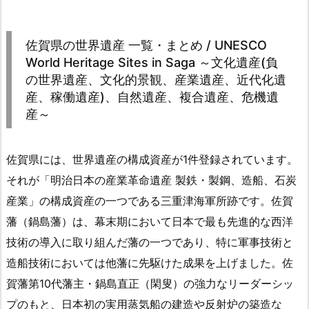
佐賀県の世界遺産 一覧・まとめ / UNESCO
World Heritage Sites in Saga ～文化遺産(負
の世界遺産、文化的景観、産業遺産、近代化遺
産、稼働遺産)、自然遺産、複合遺産、危機遺
産～
佐賀県には、世界遺産の構成資産が1件登録されています。
それが「明治日本の産業革命遺産 製鉄・製鋼、造船、石炭
産業」の構成資産の一つである三重津海軍所跡です。佐賀
藩（鍋島藩）は、幕末期において日本で最も先進的な西洋
技術の導入に取り組んだ藩の一つであり、特に軍事技術と
造船技術においては他藩に先駆けた成果を上げました。佐
賀藩第10代藩主・鍋島直正（閑叟）の強力なリーダーシッ
プのもと、日本初の実用蒸気船の建造や反射炉の築造な