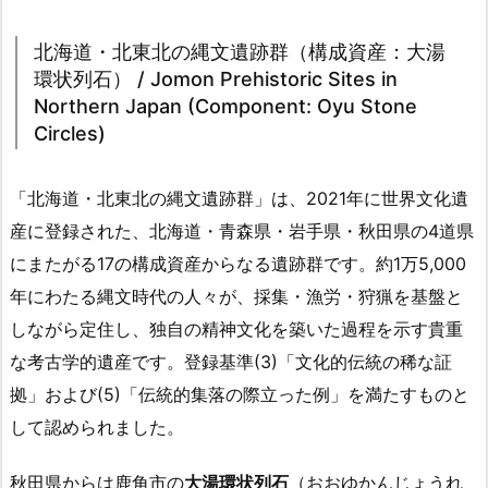
北海道・北東北の縄文遺跡群（構成資産：大湯
環状列石） / Jomon Prehistoric Sites in
Northern Japan (Component: Oyu Stone
Circles)
「北海道・北東北の縄文遺跡群」は、2021年に世界文化遺
産に登録された、北海道・青森県・岩手県・秋田県の4道県
にまたがる17の構成資産からなる遺跡群です。約1万5,000
年にわたる縄文時代の人々が、採集・漁労・狩猟を基盤と
しながら定住し、独自の精神文化を築いた過程を示す貴重
な考古学的遺産です。登録基準(3)「文化的伝統の稀な証
拠」および(5)「伝統的集落の際立った例」を満たすものと
して認められました。
秋田県からは鹿角市の
大湯環状列石
（おおゆかんじょうれ