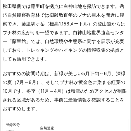
秋田県側では藤里町を拠点に白神山地を探訪できます。岳
岱自然観察教育林では樹齢数百年のブナの巨木を間近に観
察でき、藤里駒ヶ岳（標高1,158メートル）の登山道からは
ブナ林の広がりを一望できます。白神山地世界遺産センタ
ー「藤里館」では、自然環境や生態系に関する展示が充実
しており、トレッキングやハイキングの情報収集の拠点と
しても活用できます。
おすすめの訪問時期は、新緑が美しい5月下旬～6月、深緑
の夏（7月～8月）、そしてブナ林が黄金色に染まる紅葉の
10月です。冬季（11月～4月）は積雪のためアクセスが制限
される区域があるため、事前に最新情報を確認することを
おすすめします。
登録区分
自然遺産