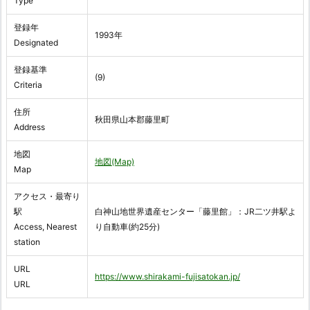
Type
登録年
1993年
Designated
登録基準
(9)
Criteria
住所
秋田県山本郡藤里町
Address
地図
地図(Map)
Map
アクセス・最寄り
駅
白神山地世界遺産センター「藤里館」：JR二ツ井駅よ
Access, Nearest
り自動車(約25分)
station
URL
https://www.shirakami-fujisatokan.jp/
URL