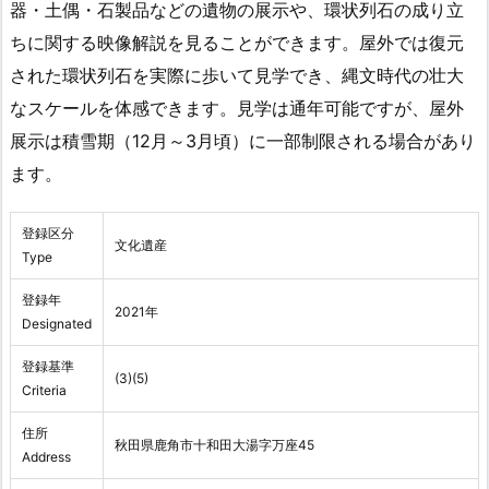
器・土偶・石製品などの遺物の展示や、環状列石の成り立
ちに関する映像解説を見ることができます。屋外では復元
された環状列石を実際に歩いて見学でき、縄文時代の壮大
なスケールを体感できます。見学は通年可能ですが、屋外
展示は積雪期（12月～3月頃）に一部制限される場合があり
ます。
登録区分
文化遺産
Type
登録年
2021年
Designated
登録基準
(3)(5)
Criteria
住所
秋田県鹿角市十和田大湯字万座45
Address