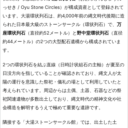
っせき / Oyu Stone Circles）が構成資産として登録されて
います。大湯環状列石は、約4,000年前の縄文時代後期に造
られた日本最大級のストーンサークル（環状列石）で、
万
座環状列石
（直径約52メートル）と
野中堂環状列石
（直径
約44メートル）の2つの大型配石遺構から構成されていま
す。
2つの環状列石を結ぶ直線（日時計状組石の主軸）が夏至の
日没方向を指していることが確認されており、縄文人が太
陽の運行を意識した祭祀・儀礼の場として利用していたと
考えられています。周辺からは土偶、土器、石器などの祭
祀関連遺物が多数出土しており、縄文時代の精神文化や社
会構造を解明するうえで極めて重要な遺跡です。
隣接する「大湯ストーンサークル館」では、出土した土