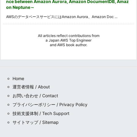
nce between Amazon Aurora, Amazon DocumentDB, Amaz
on Neptune～
AWSのデータベースサービスにはAmazon Aurora、Amazon Doc ...
All articles reflect contributions from
a
Japan AWS Top Engineer
and
AWS book author
.
Home
運営者情報 / About
お問い合わせ / Contact
プライバシーポリシー / Privacy Policy
技術支援体制 / Tech Support
サイトマップ / Sitemap