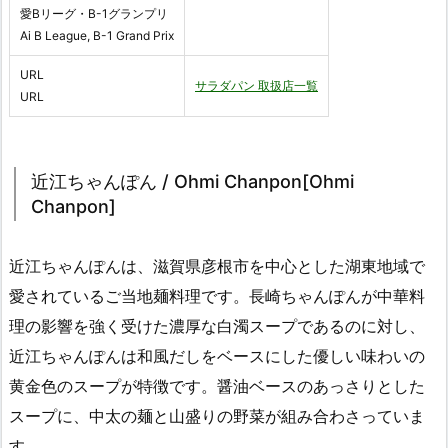
愛Bリーグ・B-1グランプリ
Ai B League, B-1 Grand Prix
URL
サラダパン 取扱店一覧
URL
近江ちゃんぽん / Ohmi Chanpon[Ohmi
Chanpon]
近江ちゃんぽんは、滋賀県彦根市を中心とした湖東地域で
愛されているご当地麺料理です。長崎ちゃんぽんが中華料
理の影響を強く受けた濃厚な白濁スープであるのに対し、
近江ちゃんぽんは和風だしをベースにした優しい味わいの
黄金色のスープが特徴です。醤油ベースのあっさりとした
スープに、中太の麺と山盛りの野菜が組み合わさっていま
す。