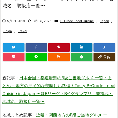
域名、取扱店一覧〜
5月 11, 2018
3月 31, 2026
B-Grade Local Cuisine
,
Japan
,
Shiga
,
Travel
B!
Copy
親記事：
日本全国・都道府県のB級ご当地グルメ 一覧・ま
とめ – 地方の庶民的な美味しい料理 / Tasty B-Grade Local
Cuisine in Japan 〜愛Bリーグ・B-1グランプリ、発祥地・
地域名、取扱店一覧〜
地域まとめ記事：
近畿・関西地方のB級ご当地グルメ 一