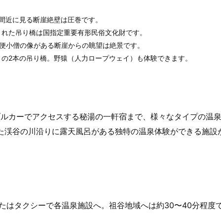
で間近に見る断崖絶壁は圧巻です。
まれた吊り橋は国指定重要有形民俗文化財です。
小便小僧の像がある断崖からの眺望は絶景です。
」の2本の吊り橋。野猿（人力ロープウェイ）も体験できます。
ブルカーでアクセスする秘湯の一軒宿まで、様々なタイプの温
った渓谷の川沿りに露天風呂がある独特の温泉体験ができる施設
またはタクシーで各温泉施設へ。祖谷地域へは約30〜40分程度