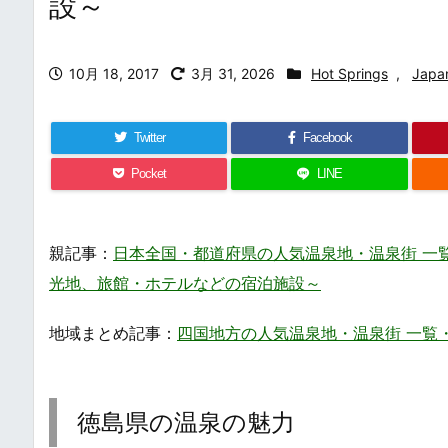
設～
10月 18, 2017
3月 31, 2026
Hot Springs
,
Japa
Twitter
Facebook
Pocket
LINE
親記事：
日本全国・都道府県の人気温泉地・温泉街 一覧・まとめ /
光地、旅館・ホテルなどの宿泊施設～
地域まとめ記事：
四国地方の人気温泉地・温泉街 一覧・まとめ / P
徳島県の温泉の魅力