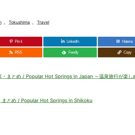
n
,
Tokushima
,
Travel
Pin it
LinkedIn
B!
Hatena
RSS
Feedly
Copy
 Popular Hot Springs in Japan ～温泉旅行が楽
opular Hot Springs in Shikoku