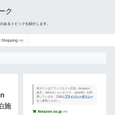
ワーク
性のあるトピックを紹介します。
! Shopping
[PR]
本サイトはアフィリエイト広告（Amazon、
n
楽天、Yahoo!ショッピング、Jalan等）を利
用しています。詳細は
プライバシーポリシー
をご参照ください。
泊施
Amazon.co.jp
[PR]