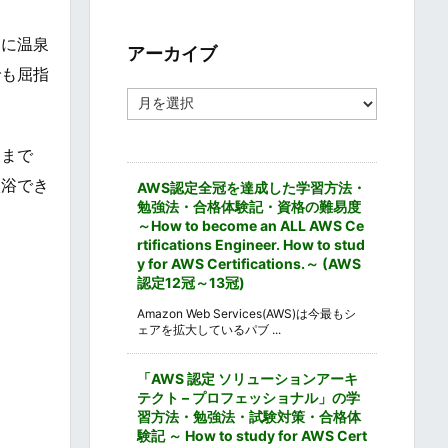
ゴ
リ
中に温泉
ー
アーカイブ
でも屈指
ア
ー
カ
イ
泉まで
ブ
入浴でき
AWS認定全冠を達成した学習方法・
勉強法・合格体験記・資格の難易度
～How to become an ALL AWS Ce
rtifications Engineer. How to stud
y for AWS Certifications.～ (AWS
認定12冠～13冠)
Amazon Web Services(AWS)は今最もシ
ェアを拡大しているパブ ...
「AWS 認定 ソリューションアーキ
テクト – プロフェッショナル」の学
習方法・勉強法・試験対策・合格体
験記 ～ How to study for AWS Cert