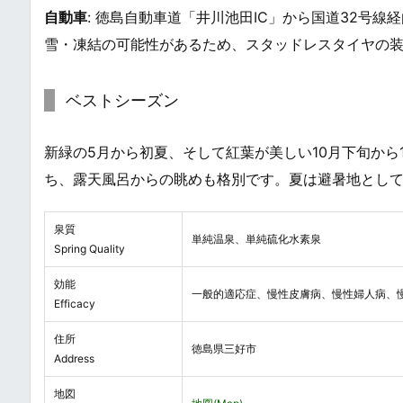
自動車
: 徳島自動車道「井川池田IC」から国道32号線
雪・凍結の可能性があるため、スタッドレスタイヤの
ベストシーズン
新緑の5月から初夏、そして紅葉が美しい10月下旬から
ち、露天風呂からの眺めも格別です。夏は避暑地とし
泉質
単純温泉、単純硫化水素泉
Spring Quality
効能
一般的適応症、慢性皮膚病、慢性婦人病、
Efficacy
住所
徳島県三好市
Address
地図