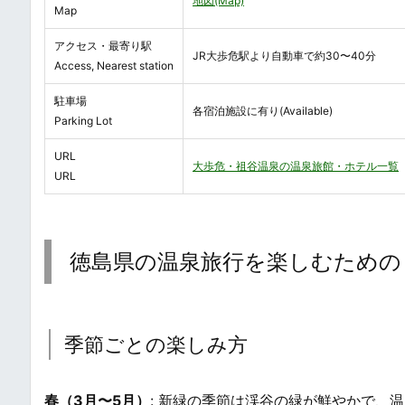
地図(Map)
Map
アクセス・最寄り駅
JR大歩危駅より自動車で約30〜40分
Access, Nearest station
駐車場
各宿泊施設に有り(Available)
Parking Lot
URL
大歩危・祖谷温泉の温泉旅館・ホテル一覧
URL
徳島県の温泉旅行を楽しむための
季節ごとの楽しみ方
春（3月〜5月）
: 新緑の季節は渓谷の緑が鮮やかで、