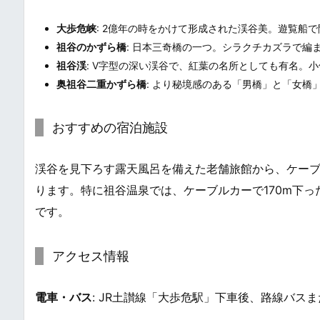
大歩危峡
: 2億年の時をかけて形成された渓谷美。遊覧船
祖谷のかずら橋
: 日本三奇橋の一つ。シラクチカズラで編
祖谷渓
: V字型の深い渓谷で、紅葉の名所としても有名。
奥祖谷二重かずら橋
: より秘境感のある「男橋」と「女橋
おすすめの宿泊施設
渓谷を見下ろす露天風呂を備えた老舗旅館から、ケー
ります。特に祖谷温泉では、ケーブルカーで170m下
です。
アクセス情報
電車・バス
: JR土讃線「大歩危駅」下車後、路線バス