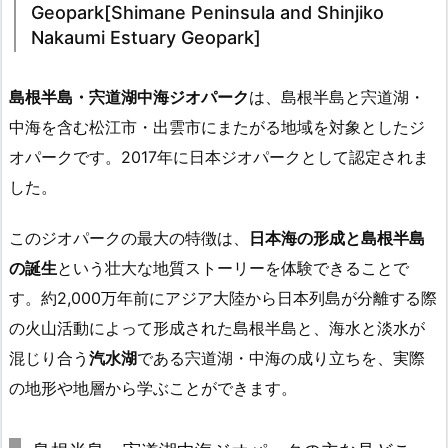
Geopark[Shimane Peninsula and Shinjiko
Nakaumi Estuary Geopark]
島根半島・宍道湖中海ジオパーク
は、島根半島と宍道湖・
中海を含む松江市・出雲市にまたがる地域を対象としたジ
オパークです。2017年に日本ジオパークとして認定されま
した。
このジオパークの最大の特徴は、
日本海の形成と島根半島
の誕生
という壮大な地質ストーリーを体験できることで
す。約2,000万年前にアジア大陸から日本列島が分離する際
の火山活動によって形成された島根半島と、海水と淡水が
混じり合う
汽水湖
である宍道湖・中海の成り立ちを、実際
の地形や地層から学ぶことができます。