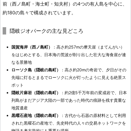
前（西ノ島町・海士町・知夫村）の4つの有人島を中心に、
約180の島々で構成されています。
隠岐ジオパークの主な見どころ
国賀海岸（西ノ島町）
：高さ約257mの摩天崖（まてんがい）
をはじめとする、日本海の荒波が削り出した壮大な海食崖が連
なる景勝地
ローソク島（隠岐の島町）
：高さ約20mの奇岩で、夕日がその
先端に灯るとまるでローソクに火が灯ったように見える絶景ス
ポット
隠岐片麻岩（隠岐の島町）
：約2億5千万年前の変成岩で、日本
列島がまだアジア大陸の一部であった時代の痕跡を残す貴重な
地質遺産
黒曜石産地（隠岐の島町）
：古代から石器の原材料として利用
された黒曜石の産地で、先史時代の人々の交易ネットワークを
物語る考古学的にも重要な場所