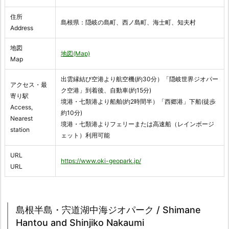
住所
島根県：隠岐の島町、西ノ島町、海士町、知夫村
Address
地図
地図(Map)
Map
出雲縁結び空港より航空機(約30分）「隠岐世界ジオパー
アクセス・最
ク空港」到着後、自動車(約15分)
寄り駅
境港・七類港より船舶(約2時間半）「西郷港」下船(徒歩
Access,
約10分)
Nearest
境港・七類港よりフェリーまたは高速船（レインボージ
station
ェット）利用可能
URL
https://www.oki-geopark.jp/
URL
島根半島・宍道湖中海ジオパーク / Shimane
Hantou and Shinjiko Nakaumi