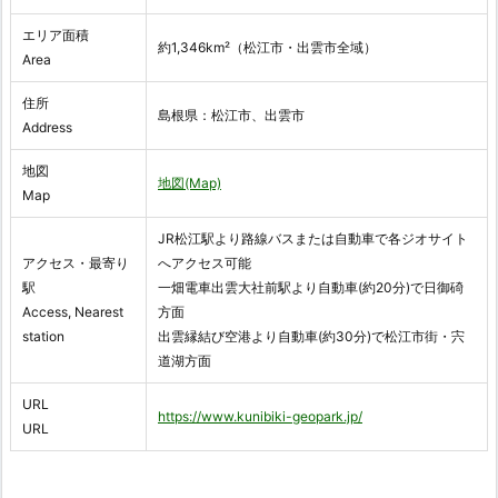
エリア面積
約1,346km²（松江市・出雲市全域）
Area
住所
島根県：松江市、出雲市
Address
地図
地図(Map)
Map
JR松江駅より路線バスまたは自動車で各ジオサイト
アクセス・最寄り
へアクセス可能
駅
一畑電車出雲大社前駅より自動車(約20分)で日御碕
Access, Nearest
方面
station
出雲縁結び空港より自動車(約30分)で松江市街・宍
道湖方面
URL
https://www.kunibiki-geopark.jp/
URL