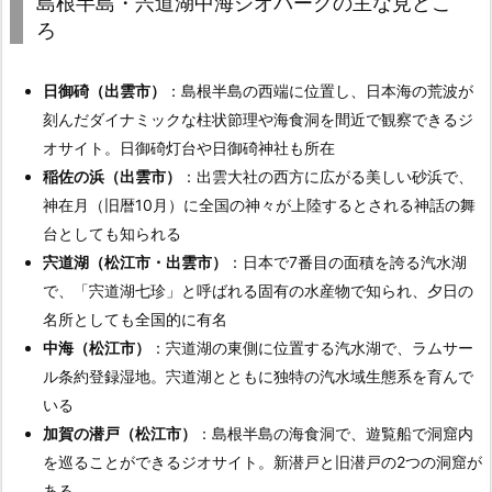
島根半島・宍道湖中海ジオパークの主な見どこ
ろ
日御碕（出雲市）
：島根半島の西端に位置し、日本海の荒波が
刻んだダイナミックな柱状節理や海食洞を間近で観察できるジ
オサイト。日御碕灯台や日御碕神社も所在
稲佐の浜（出雲市）
：出雲大社の西方に広がる美しい砂浜で、
神在月（旧暦10月）に全国の神々が上陸するとされる神話の舞
台としても知られる
宍道湖（松江市・出雲市）
：日本で7番目の面積を誇る汽水湖
で、「宍道湖七珍」と呼ばれる固有の水産物で知られ、夕日の
名所としても全国的に有名
中海（松江市）
：宍道湖の東側に位置する汽水湖で、ラムサー
ル条約登録湿地。宍道湖とともに独特の汽水域生態系を育んで
いる
加賀の潜戸（松江市）
：島根半島の海食洞で、遊覧船で洞窟内
を巡ることができるジオサイト。新潜戸と旧潜戸の2つの洞窟が
ある