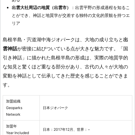
出雲大社周辺の地質（出雲市）
：出雲平野の形成過程を知るこ
とができ、神話と地質学が交差する独特の文化的景観を持つエ
リア
島根半島・宍道湖中海ジオパークは、大地の成り立ちと
出
雲神話
が密接に結びついている点が大きな魅力です。「国
引き神話」に描かれた島根半島の形成は、実際の地質学的
な知見と驚くほど重なる部分があり、古代の人々が大地の
変動を神話として伝承してきた歴史を感じることができま
す。
加盟組織
Geoparks
日本ジオパーク
Network
加盟年
日本：2017年12月、世界：−
Year Included