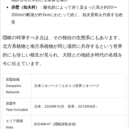
赤壁（知夫村）
：酸化鉄によって赤く染まった高さ約50〜
200mの断崖が約1kmにわたって続く、知夫里島を代表する絶
景
隠岐の特筆すべき点は、その独自の生態系にもあります。
北方系植物と南方系植物が同じ場所に共存するという世界
的にも珍しい植生が見られ、大陸との地続き時代の名残を
今に伝えています。
加盟組織
Geoparks
日本ジオパーク / ユネスコ世界ジオパーク
Network
加盟年
日本：2009年10月、世界：2013年9月−
Year Included
エリア面積
約346km²（隠岐諸島全域）
Area