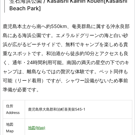
笠石海浜公園 / Kasaishi Kaihin Kouen[Kasaishi
Beach Park]
鹿児島本土から南へ約550km、奄美群島に属する沖永良部
島にある海浜公園です。エメラルドグリーンの海と白い砂
浜が広がるビーチサイドで、無料でキャンプを楽しめる貴
重なスポットです。和泊港から徒歩約10分とアクセスも良
く、通年・24時間利用可能。南国の満天の星空の下でのキ
ャンプは、離島ならではの贅沢な体験です。ペット同伴も
可能（リード着用）ですが、シャワー設備がないため事前
準備が必要です。
住所
鹿児島県大島郡和泊町喜美留545-1
Address
地図
地図(Map)
Map