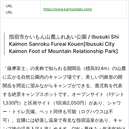
URL
https://www.kannondaki.com/
URL
指宿市かいもん山麓ふれあい公園 / Ibusuki Shi
Kaimon Sanroku Fureai Kouen[Ibusuki City
Kaimon Foot of Mountain Relationship Park]
「薩摩富士」の美称で知られる開聞岳（標高924m）の山麓
に広がる自然公園内のキャンプ場です。美しい円錐形の開
聞岳を間近に望みながらキャンプができる、鹿児島を代表
する絶景キャンプスポットです。オープンサイト（1テント
1,330円）と区画サイト（1区画2,050円）があり、シャワ
ー・トイレ完備。ペット同伴も可能（ログハウスは不
可）。近隣には砂蒸し温泉で有名な指宿温泉があり、キャ
ンプ後の温泉入浴も楽しめます。GW・夏休み・年末年始は