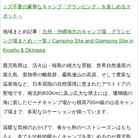
ッズ不要の豪華なキャンプ「グランピング」を楽しめるス
ポット～
地域まとめ記事：
九州・沖縄地方のキャンプ場、グランピ
ング場まとめ・一覧 / Camping Site and Glamping Site in
Kyushu & Okinawa
鹿児島県は、活火山・桜島の雄大な景観、世界自然遺産の
屋久島、亜熱帯の離島群、霧島連山の高原、そして豊富な
温泉地など、日本屈指の自然環境に恵まれたアウトドアの
聖地です。南北約600kmに及ぶ広大な県土には、珊瑚礁の
海に面したビーチキャンプ場から標高700m級の山岳キャン
プ場まで、多彩なロケーションが揃っています。
温暖な気候のおかげで、春から秋のベストシーズンはもち
ろん、冬でも比較的暖かくキャンプを楽しめるのが鹿児島