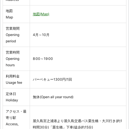
地図
地図(Map)
Map
営業期間
Opening
4月～10月
period
営業時間
Opening
8:00～19:00
hours
利用料金
バーベキュー1300円/1回
Usage fee
定休日
無休(Open all year round)
Holiday
アクセス・最
寄り駅
屋久島宮之浦港より屋久島交通バス栗生橋・大川行き(約1
Access,
時間30分)「栗生橋」下車(徒歩約15分)