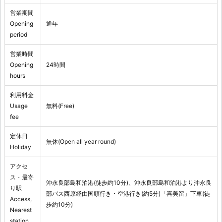
営業期間
Opening
通年
period
営業時間
Opening
24時間
hours
利用料金
Usage
無料(Free)
fee
定休日
無休(Open all year round)
Holiday
アクセ
ス・最寄
沖永良部島和泊港(徒歩約10分)、沖永良部島和泊港より沖永良
り駅
部バス西原経由国頭行き・空港行き(約5分)「喜美留」下車(徒
Access,
歩約10分)
Nearest
station