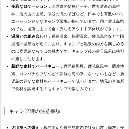
多彩なロケーション
：珊瑚礁の離島ビーチ、世界遺産の原生
林、活火山の山麓、渓谷の滝のそばなど、日本でも有数のバリ
エーション豊かなキャンプ環境が揃っています。同じ鹿児島県
内でも、場所によって全く異なるアウトドア体験ができます。
温泉との組み合わせ
：霧島温泉、指宿温泉、妙見温泉など全国
屈指の温泉地が近くにあり、キャンプと温泉の両方を楽しめる
のは鹿児島ならではの魅力です。キャンプ後の露天風呂は格別
の癒しになります。
新鮮な食材でバーベキュー
：鹿児島黒豚、鹿児島黒牛、薩摩地
鶏、カンパチやブリなどの新鮮な海の幸、さつまいもなど、鹿
児島の豊かな食材をバーベキューで味わえます。地元の直売所
で食材を調達するのもキャンプの楽しみです。
キャンプ時の注意事項
火山灰への備え
：桜島周辺や鹿児島市内では火山灰（降灰）が