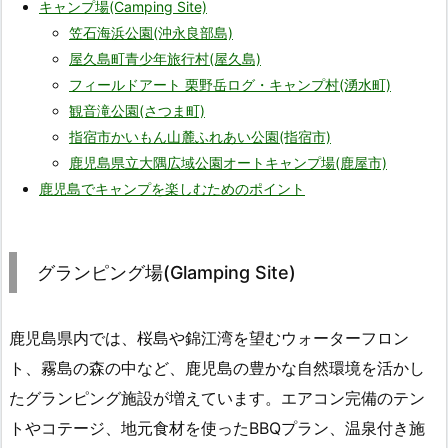
キャンプ場(Camping Site)
笠石海浜公園(沖永良部島)
屋久島町青少年旅行村(屋久島)
フィールドアート 栗野岳ログ・キャンプ村(湧水町)
観音滝公園(さつま町)
指宿市かいもん山麓ふれあい公園(指宿市)
鹿児島県立大隅広域公園オートキャンプ場(鹿屋市)
鹿児島でキャンプを楽しむためのポイント
グランピング場(Glamping Site)
鹿児島県内では、桜島や錦江湾を望むウォーターフロン
ト、霧島の森の中など、鹿児島の豊かな自然環境を活かし
たグランピング施設が増えています。エアコン完備のテン
トやコテージ、地元食材を使ったBBQプラン、温泉付き施