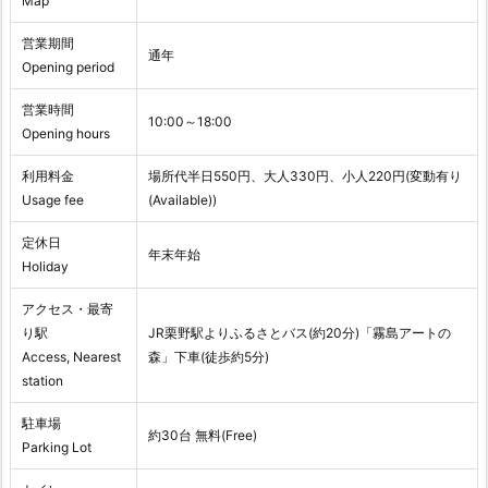
Map
営業期間
通年
Opening period
営業時間
10:00～18:00
Opening hours
利用料金
場所代半日550円、大人330円、小人220円(変動有り
Usage fee
(Available))
定休日
年末年始
Holiday
アクセス・最寄
り駅
JR栗野駅よりふるさとバス(約20分)「霧島アートの
Access, Nearest
森」下車(徒歩約5分)
station
駐車場
約30台 無料(Free)
Parking Lot