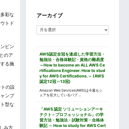
ゴ
リ
ー
、多彩な
アーカイブ
アウトド
ア
ー
カ
イ
ランピン
ブ
AWS認定全冠を達成した学習方法・
とのア
勉強法・合格体験記・資格の難易度
応する施
～How to become an ALL AWS Ce
rtifications Engineer. How to stud
y for AWS Certifications.～ (AWS
認定12冠～13冠)
ントの設
Amazon Web Services(AWS)は今最もシ
ェアを拡大しているパブ ...
キャンプ
ート型な
「AWS 認定 ソリューションアーキ
テクト – プロフェッショナル」の学
習方法・勉強法・試験対策・合格体
験記 ～ How to study for AWS Cert
しみ方