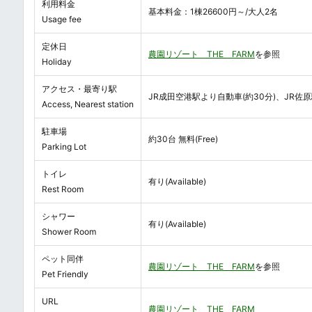
利用料金
基本料金：1棟26600円～/大人2名
Usage fee
定休日
農園リゾート THE FARM
を参照
Holiday
アクセス・最寄り駅
JR成田空港駅より自動車(約30分)、JR佐原
Access, Nearest station
駐車場
約30台 無料(Free)
Parking Lot
トイレ
有り(Available)
Rest Room
シャワー
有り(Available)
Shower Room
ペット同伴
農園リゾート THE FARM
を参照
Pet Friendly
URL
農園リゾート THE FARM