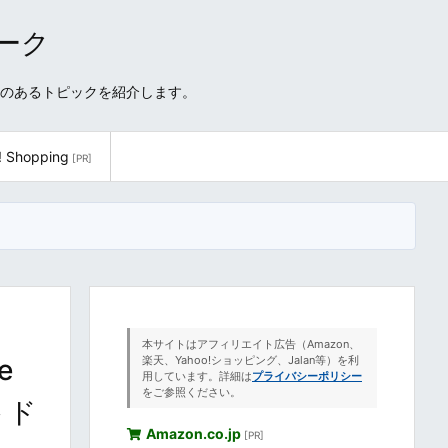
ワーク
性のあるトピックを紹介します。
! Shopping
[PR]
本サイトはアフィリエイト広告（Amazon、
e
楽天、Yahoo!ショッピング、Jalan等）を利
用しています。詳細は
プライバシーポリシー
をご参照ください。
トド
Amazon.co.jp
[PR]