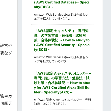
r AWS Certified Database – Speci
alty(DBS)～
Amazon Web Services(AWS)は今最もシ
ェアを拡大しているパブ ...
「AWS 認定 セキュリティ – 専門知
識」の学習方法・勉強法・試験対
策・合格体験記 ～ How to study fo
r AWS Certified Security – Special
の設営や
ty(SCS)～
主要なグ
Amazon Web Services(AWS)は今最もシ
ェアを拡大しているパブ ...
「AWS 認定 Alexa スキルビルダー –
専門知識」の学習方法・勉強法・試
験対策・合格体験記 ～ How to stud
y for AWS Certified Alexa Skill Bui
lder – Specialty(AXS)～
体験やカ
※「AWS 認定 Alexa スキルビルダー – 専門
貸切露天
知識」は2021年3月22 ...