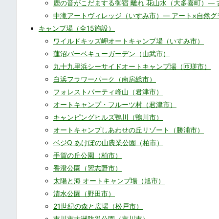
鹿の音がこだまする御宿 離れ 花山水（大多喜町）―
中滝アートヴィレッジ（いすみ市）― アート×自然グ
キャンプ場（全15施設）
ワイルドキッズ岬オートキャンプ場（いすみ市）
蓮沼バーベキューガーデン（山武市）
九十九里浜シーサイドオートキャンプ場（匝瑳市）
白浜フラワーパーク（南房総市）
フォレストパーティ峰山（君津市）
オートキャンプ・フルーツ村（君津市）
キャンピングヒルズ鴨川（鴨川市）
オートキャンプしあわせの丘リゾート（勝浦市）
ベジQ あけぼの山農業公園（柏市）
手賀の丘公園（柏市）
香澄公園（習志野市）
太陽と海 オートキャンプ場（旭市）
清水公園（野田市）
21世紀の森と広場（松戸市）
市川市大洲防災公園（市川市）