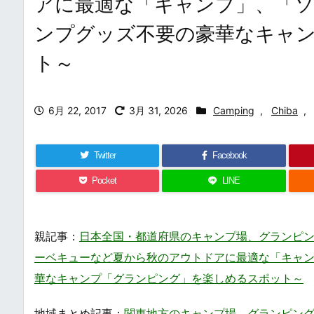
アに最適な「キャンプ」、「ソ
ンプグッズ不要の豪華なキャ
ト～
6月 22, 2017
3月 31, 2026
Camping
,
Chiba
,
Twitter
Facebook
Pocket
LINE
親記事：
日本全国・都道府県のキャンプ場、グランピング場まとめ・一覧
ーベキューなど夏から秋のアウトドアに最適な「キャン
華なキャンプ「グランピング」を楽しめるスポット～
地域まとめ記事：
関東地方のキャンプ場、グランピング場まとめ・一覧 