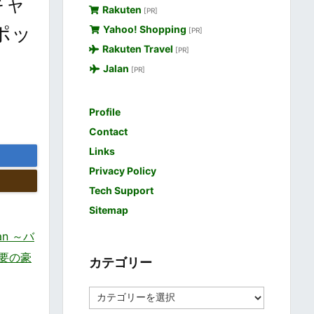
キャ
Rakuten
[PR]
ポッ
Yahoo! Shopping
[PR]
Rakuten Travel
[PR]
Jalan
[PR]
Profile
Contact
Links
Privacy Policy
Tech Support
Sitemap
an ～バ
要の豪
カテゴリー
カ
テ