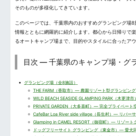
そのものが多様化してきています。
このページでは、千葉県内のおすすめグランピング場8
情報とともに網羅的に紹介します。都心から日帰りで
るオートキャンプ場まで、目的やスタイルに合ったア
目次 ― 千葉県のキャンプ場・グ
グランピング場（全8施設）
THE FARM（香取市）― 農園リゾート型グランピング
WILD BEACH SEASIDE GLAMPING PARK（
PRIVATE GARDEN（大多喜町）― 完全プライベート
CafeBar Loa River side village（長生村）―
Glamping in CAMEL RESORT（御宿町）― リゾ
ドッグフリーサイト グランピング（東金市）― 愛犬