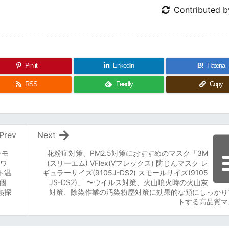
Contributed 
Pin it
LinkedIn
B!
Hatena
RSS
Feedly
Copy
Prev
Next
ーモ
花粉症対策、PM2.5対策におすすめのマスク「3M
ーワ
(スリーエム) VFlex(Vフレックス) 防じんマスク レ
ト温
ギュラーサイズ(9105J-DS2) スモールサイズ(9105
2個
JS-DS2)」 〜ウイルス対策、火山噴火時の火山灰
熱探
対策、除染作業の汚染粉塵対策に効果的な顔にしっかり
トする高品質マ