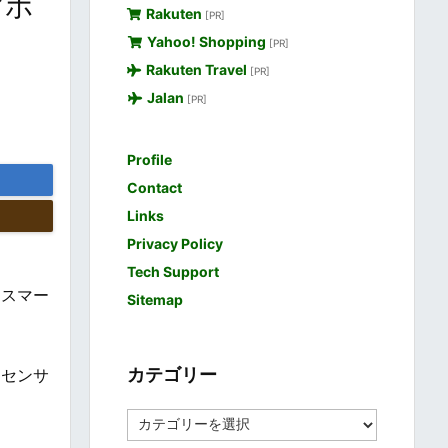
マホ
Rakuten
[PR]
Yahoo! Shopping
[PR]
Rakuten Travel
[PR]
Jalan
[PR]
Profile
Contact
Links
Privacy Policy
Tech Support
、スマー
Sitemap
カテゴリー
なセンサ
カ
テ