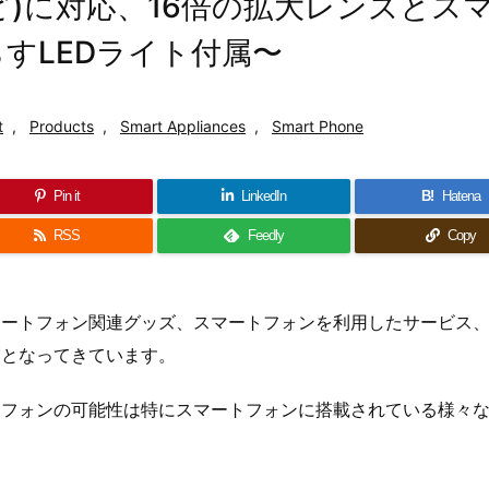
neなど)に対応、16倍の拡大レンズとス
すLEDライト付属〜
t
,
Products
,
Smart Appliances
,
Smart Phone
Pin it
LinkedIn
B!
Hatena
RSS
Feedly
Copy
マートフォン関連グッズ、スマートフォンを利用したサービス
実となってきています。
トフォンの可能性は特にスマートフォンに搭載されている様々