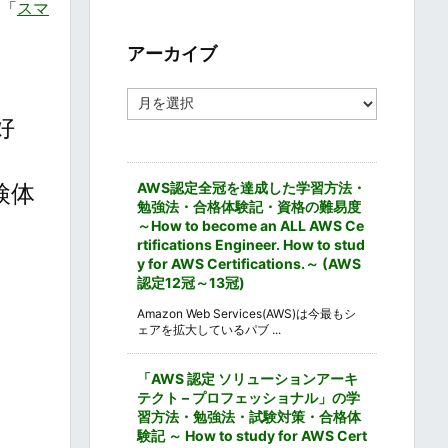
る「
スマ
ゴ
リ
ー
アーカイブ
ア
ー
好
カ
イ
ブ
AWS認定全冠を達成した学習方法・
検体
勉強法・合格体験記・資格の難易度
～How to become an ALL AWS Ce
rtifications Engineer. How to stud
y for AWS Certifications.～ (AWS
認定12冠～13冠)
Amazon Web Services(AWS)は今最もシ
ェアを拡大しているパブ ...
「AWS 認定 ソリューションアーキ
テクト – プロフェッショナル」の学
習方法・勉強法・試験対策・合格体
験記 ～ How to study for AWS Cert