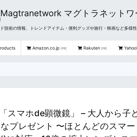
Magtranetwork マグトラネット
どクラウド技術の情報、トレンドアイテム・便利グッズや旅行・映画など多様
roducts
Amazon.co.jp
Rakuten
Yahoo
[PR]
[PR]
スマホde顕微鏡」 – 大人から子
なプレゼント 〜ほとんどのスマー