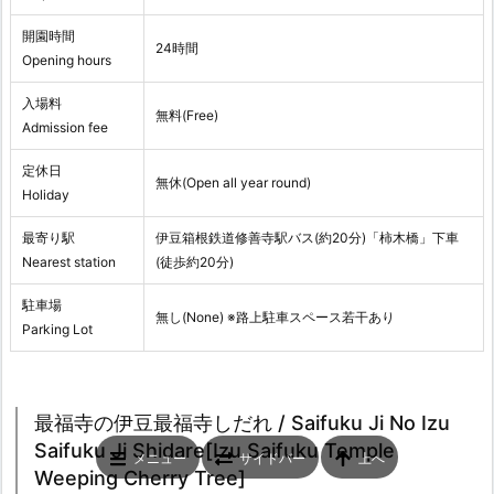
開園時間
24時間
Opening hours
入場料
無料(Free)
Admission fee
定休日
無休(Open all year round)
Holiday
最寄り駅
伊豆箱根鉄道修善寺駅バス(約20分)「柿木橋」下車
Nearest station
(徒歩約20分)
駐車場
無し(None) ※路上駐車スペース若干あり
Parking Lot
最福寺の伊豆最福寺しだれ / Saifuku Ji No Izu
Saifuku Ji Shidare[Izu Saifuku Temple
メニュー
サイドバー
上へ
Weeping Cherry Tree]