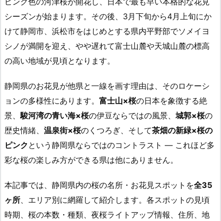
ピンク色の河津桜が開花し、日本で最も早い本格的な花見
シーズンが始まります。その後、3月下旬から4月上旬にか
けて静岡市、浜松市をはじめとする県内平野部でソメイヨ
シノが満開を迎え、やや遅れて富士山麓や天城山麓の標高
の高い地域が見頃となります。
静岡県のお花見が他県と一線を画す理由は、そのロケーシ
ョンの多様性にあります。
富士山×桜
の日本を象徴する絶
景、
駿河湾の青い海×桜
の伊豆ならではの風景、
城郭×桜
の
歴史情緒、
温泉街×桜
のくつろぎ、そして
茶畑の新緑×桜の
ピンク
という静岡県ならではのコントラスト ― これほど多
彩な桜の楽しみ方ができる県は他にありません。
本記事では、静岡県内の桜の名所・お花見スポットを
全35
ヶ所
、エリア別に網羅して紹介します。各スポットの見頃
時期、桜の本数・種類、夜桜ライトアップ情報、住所、地