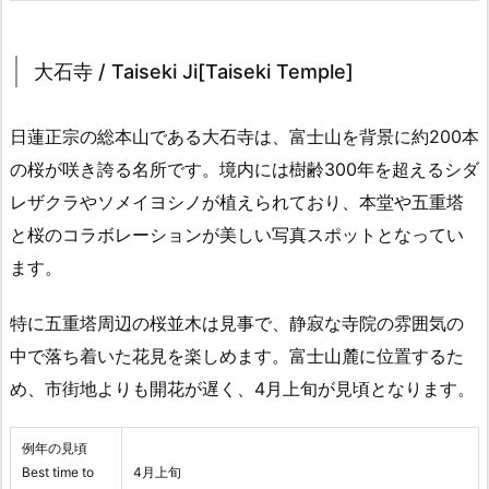
大石寺 / Taiseki Ji[Taiseki Temple]
日蓮正宗の総本山である大石寺は、富士山を背景に約200本
の桜が咲き誇る名所です。境内には樹齢300年を超えるシダ
レザクラやソメイヨシノが植えられており、本堂や五重塔
と桜のコラボレーションが美しい写真スポットとなってい
ます。
特に五重塔周辺の桜並木は見事で、静寂な寺院の雰囲気の
中で落ち着いた花見を楽しめます。富士山麓に位置するた
め、市街地よりも開花が遅く、4月上旬が見頃となります。
例年の見頃
Best time to
4月上旬