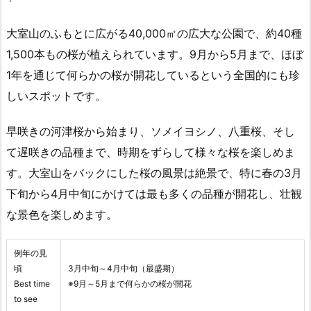
大室山のふもとに広がる40,000㎡の広大な公園で、約40種
1,500本もの桜が植えられています。9月から5月まで、ほぼ
1年を通じて何らかの桜が開花しているという全国的にも珍
しいスポットです。
早咲きの河津桜から始まり、ソメイヨシノ、八重桜、そし
て遅咲きの品種まで、時期をずらして様々な桜を楽しめま
す。大室山をバックにした桜の風景は絶景で、特に春の3月
下旬から4月中旬にかけては最も多くの品種が開花し、壮観
な景色を楽しめます。
例年の見
頃
3月中旬～4月中旬（最盛期）
Best time
※9月～5月まで何らかの桜が開花
to see