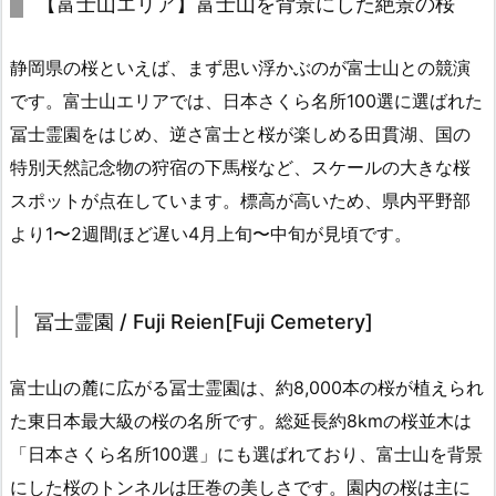
【富士山エリア】富士山を背景にした絶景の桜
静岡県の桜といえば、まず思い浮かぶのが富士山との競演
です。富士山エリアでは、日本さくら名所100選に選ばれた
冨士霊園をはじめ、逆さ富士と桜が楽しめる田貫湖、国の
特別天然記念物の狩宿の下馬桜など、スケールの大きな桜
スポットが点在しています。標高が高いため、県内平野部
より1〜2週間ほど遅い4月上旬〜中旬が見頃です。
冨士霊園 / Fuji Reien[Fuji Cemetery]
富士山の麓に広がる冨士霊園は、約8,000本の桜が植えられ
た東日本最大級の桜の名所です。総延長約8kmの桜並木は
「日本さくら名所100選」にも選ばれており、富士山を背景
にした桜のトンネルは圧巻の美しさです。園内の桜は主に