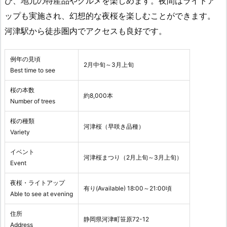
び、地元の特産品やグルメを楽しめます。夜間はライトア
ップも実施され、幻想的な夜桜を楽しむことができます。
河津駅から徒歩圏内でアクセスも良好です。
例年の見頃
2月中旬～3月上旬
Best time to see
桜の本数
約8,000本
Number of trees
桜の種類
河津桜（早咲き品種）
Variety
イベント
河津桜まつり（2月上旬～3月上旬）
Event
夜桜・ライトアップ
有り(Available) 18:00～21:00頃
Able to see at evening
住所
静岡県河津町笹原72-12
Address