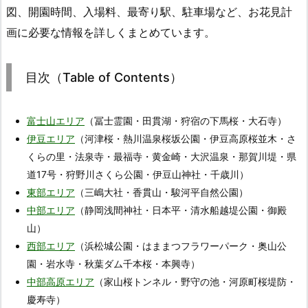
図、開園時間、入場料、最寄り駅、駐車場など、お花見計
画に必要な情報を詳しくまとめています。
目次（Table of Contents）
富士山エリア
（冨士霊園・田貫湖・狩宿の下馬桜・大石寺）
伊豆エリア
（河津桜・熱川温泉桜坂公園・伊豆高原桜並木・さ
くらの里・法泉寺・最福寺・黄金崎・大沢温泉・那賀川堤・県
道17号・狩野川さくら公園・伊豆山神社・千歳川）
東部エリア
（三嶋大社・香貫山・駿河平自然公園）
中部エリア
（静岡浅間神社・日本平・清水船越堤公園・御殿
山）
西部エリア
（浜松城公園・はままつフラワーパーク・奥山公
園・岩水寺・秋葉ダム千本桜・本興寺）
中部高原エリア
（家山桜トンネル・野守の池・河原町桜堤防・
慶寿寺）