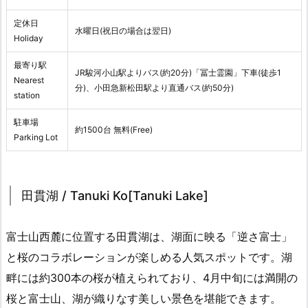
定休日
水曜日(祝日の場合は翌日)
Holiday
最寄り駅
JR駿河小山駅よりバス(約20分)「冨士霊園」下車(徒歩1
Nearest
分)、小田急新松田駅より直通バス(約50分)
station
駐車場
約1500台 無料(Free)
Parking Lot
田貫湖 / Tanuki Ko[Tanuki Lake]
富士山西麓に位置する田貫湖は、湖面に映る「逆さ富士」
と桜のコラボレーションが楽しめる人気スポットです。湖
畔には約300本の桜が植えられており、4月中旬には満開の
桜と富士山、湖が織りなす美しい景色を堪能できます。