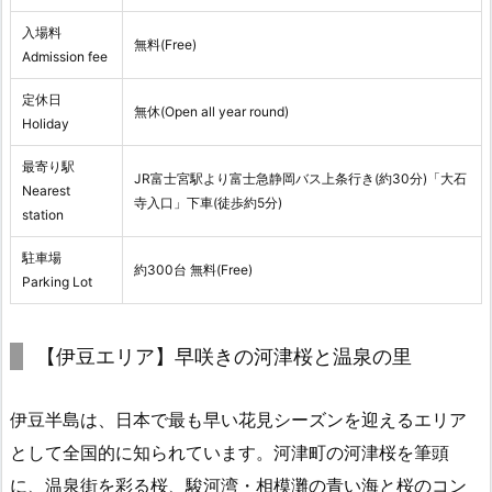
入場料
無料(Free)
Admission fee
定休日
無休(Open all year round)
Holiday
最寄り駅
JR富士宮駅より富士急静岡バス上条行き(約30分)「大石
Nearest
寺入口」下車(徒歩約5分)
station
駐車場
約300台 無料(Free)
Parking Lot
【伊豆エリア】早咲きの河津桜と温泉の里
伊豆半島は、日本で最も早い花見シーズンを迎えるエリア
として全国的に知られています。河津町の河津桜を筆頭
に、温泉街を彩る桜、駿河湾・相模灘の青い海と桜のコン