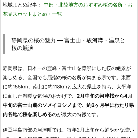
地域まとめ記事：
中部・北陸地方のおすすめ桜の名所・お
花見スポットまとめ・一覧
静岡県の桜の魅力 ― 富士山・駿河湾・温泉と
桜の競演
静岡県は、日本一の霊峰・富士山を背景にした桜の絶景が
楽しめる、全国でも屈指の桜の名所が集まる県です。東西
に約155km、南北に約118kmと広大な県土を持ち、太平洋
に面した温暖な気候のおかげで、
2月中旬の河津桜から4月
中旬の富士山麓のソメイヨシノまで、約2ヶ月半にわたり県
内各地で桜を楽しめる
のが最大の特徴です。
伊豆半島南部の河津町では、毎年2月上旬から鮮やかな濃い