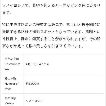
ソメイヨシノで、見頃を迎えると一面がピンク色に染まり
ます。
特に中央道路沿いの桜並木は必見で、富士山と桜を同時に
撮影できる絶好の撮影スポットとなっています。霊園とい
う性質上、静粛に鑑賞することが求められますが、その静
寂さがかえって桜の美しさを引き立てています。
例年の見頃
Best time to
4月上旬～4月中旬
see
桜の本数
Number of
約8,000本
trees
桜の種類
ソメイヨシノ
Variety