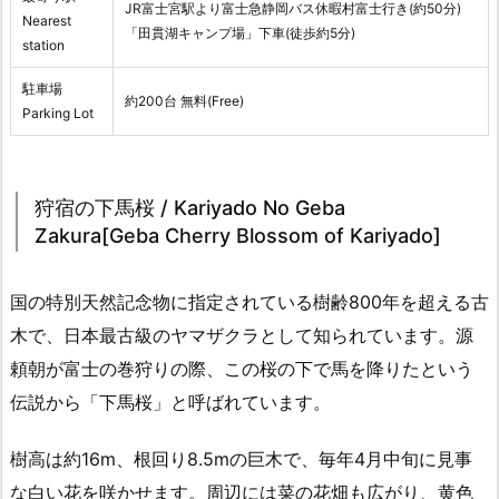
JR富士宮駅より富士急静岡バス休暇村富士行き(約50分)
Nearest
「田貫湖キャンプ場」下車(徒歩約5分)
station
駐車場
約200台 無料(Free)
Parking Lot
狩宿の下馬桜 / Kariyado No Geba
Zakura[Geba Cherry Blossom of Kariyado]
国の特別天然記念物に指定されている樹齢800年を超える古
木で、日本最古級のヤマザクラとして知られています。源
頼朝が富士の巻狩りの際、この桜の下で馬を降りたという
伝説から「下馬桜」と呼ばれています。
樹高は約16m、根回り8.5mの巨木で、毎年4月中旬に見事
な白い花を咲かせます。周辺には菜の花畑も広がり、黄色