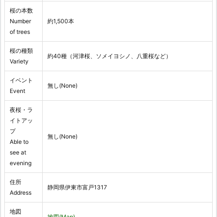
桜の本数
Number
約1,500本
of trees
桜の種類
約40種（河津桜、ソメイヨシノ、八重桜など）
Variety
イベント
無し(None)
Event
夜桜・ラ
イトアッ
プ
無し(None)
Able to
see at
evening
住所
静岡県伊東市富戸1317
Address
地図
地図(Map)