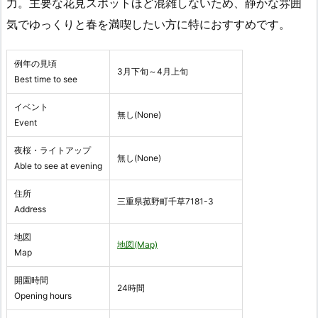
力。主要な花見スポットほど混雑しないため、静かな雰囲
気でゆっくりと春を満喫したい方に特におすすめです。
例年の見頃
3月下旬～4月上旬
Best time to see
イベント
無し(None)
Event
夜桜・ライトアップ
無し(None)
Able to see at evening
住所
三重県菰野町千草7181-3
Address
地図
地図(Map)
Map
開園時間
24時間
Opening hours