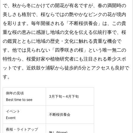
で、秋から冬にかけての開花が有名ですが、春の満開時の
美しさも格別で、桜ならではの艶やかなピンクの花が境内
を彩ります。毎年開催される「不断桜供養会」は、この貴
重な桜の恵みに感謝し地域の文化を伝える伝統行事で、桜
の鑑賞とともに地域の歴史・文化に触れる貴重な機会で
す。他では見られない「四季咲きの桜」という唯一無二の
特性から、桜愛好家や植物研究者にも注目される希少スポ
ットです。近鉄鼓ケ浦駅から徒歩約5分とアクセスも良好で
す。
例年の見頃
3月下旬～4月下旬
Best time to see
イベント
不断桜供養会
Event
夜桜・ライトアップ
無し(None)