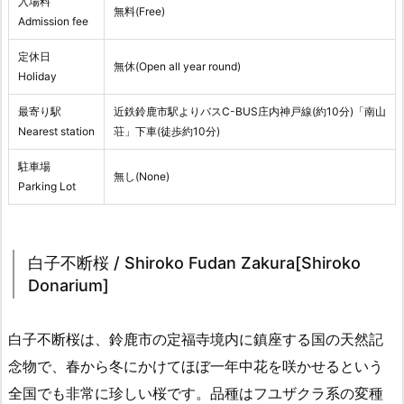
入場料
無料(Free)
Admission fee
定休日
無休(Open all year round)
Holiday
最寄り駅
近鉄鈴鹿市駅よりバスC-BUS庄内神戸線(約10分)「南山
Nearest station
荘」下車(徒歩約10分)
駐車場
無し(None)
Parking Lot
白子不断桜 / Shiroko Fudan Zakura[Shiroko
Donarium]
白子不断桜は、鈴鹿市の定福寺境内に鎮座する国の天然記
念物で、春から冬にかけてほぼ一年中花を咲かせるという
全国でも非常に珍しい桜です。品種はフユザクラ系の変種