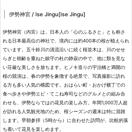
伊勢神宮 / Ise Jingu[Ise Jingu]
伊勢神宮（内宮）は、日本人の「心のふるさと」とも称さ
れる日本最高位の神社で、境内には約400本の桜が植えられ
ています。五十鈴川の清流沿いに続く桜並木は、川のせせ
らぎと樹齢を重ねた鎮守の杜の静寂の中で、他に類を見な
い荘厳な美しさを放ちます。ヒノキ造りの宇治橋と満開の
桜の競演は、春の伊勢を象徴する絶景で、写真撮影に訪れ
る方も多い人気の構図です。おはらい町・おかげ横丁での
食べ歩きや伊勢エビ・てこね寿司などのグルメとの組み合
わせも、伊勢ならではの花見の楽しみ方。年間1,000万人超
が訪れる人気観光地のため、桜シーズンの週末は特に混雑
します。早朝参拝（5時から）に合わせた訪問が、比較的落
ち着いて花見を楽しめます。