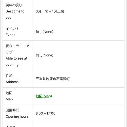
例年の見頃
Best time to
3月下旬～4月上旬
see
イベント
無し(None)
Event
夜桜・ライトア
ップ
無し(None)
Able to see at
evening
住所
三重県鈴鹿市石薬師町
Address
地図
地図(Map)
Map
開園時間
8:00～17:00
Opening hours