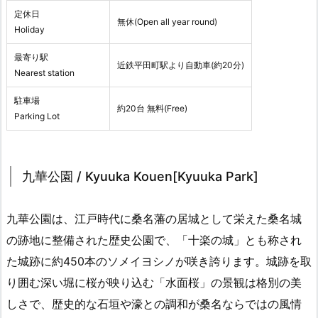
定休日
無休(Open all year round)
Holiday
最寄り駅
近鉄平田町駅より自動車(約20分)
Nearest station
駐車場
約20台 無料(Free)
Parking Lot
九華公園 / Kyuuka Kouen[Kyuuka Park]
九華公園は、江戸時代に桑名藩の居城として栄えた桑名城
の跡地に整備された歴史公園で、「十楽の城」とも称され
た城跡に約450本のソメイヨシノが咲き誇ります。城跡を取
り囲む深い堀に桜が映り込む「水面桜」の景観は格別の美
しさで、歴史的な石垣や濠との調和が桑名ならではの風情