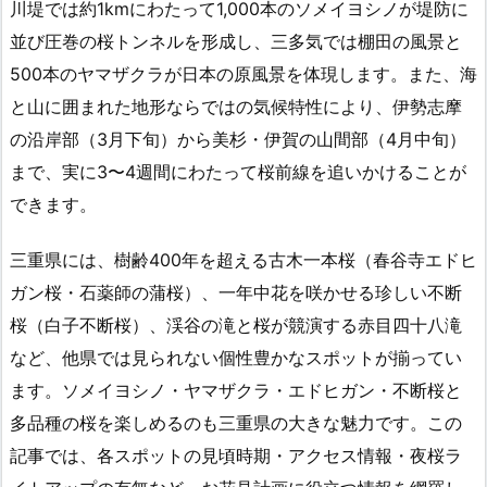
川堤では約1kmにわたって1,000本のソメイヨシノが堤防に
並び圧巻の桜トンネルを形成し、三多気では棚田の風景と
500本のヤマザクラが日本の原風景を体現します。また、海
と山に囲まれた地形ならではの気候特性により、伊勢志摩
の沿岸部（3月下旬）から美杉・伊賀の山間部（4月中旬）
まで、実に3〜4週間にわたって桜前線を追いかけることが
できます。
三重県には、樹齢400年を超える古木一本桜（春谷寺エドヒ
ガン桜・石薬師の蒲桜）、一年中花を咲かせる珍しい不断
桜（白子不断桜）、渓谷の滝と桜が競演する赤目四十八滝
など、他県では見られない個性豊かなスポットが揃ってい
ます。ソメイヨシノ・ヤマザクラ・エドヒガン・不断桜と
多品種の桜を楽しめるのも三重県の大きな魅力です。この
記事では、各スポットの見頃時期・アクセス情報・夜桜ラ