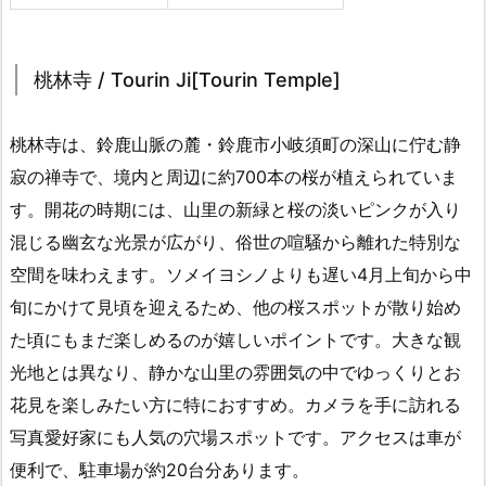
桃林寺 / Tourin Ji[Tourin Temple]
桃林寺は、鈴鹿山脈の麓・鈴鹿市小岐須町の深山に佇む静
寂の禅寺で、境内と周辺に約700本の桜が植えられていま
す。開花の時期には、山里の新緑と桜の淡いピンクが入り
混じる幽玄な光景が広がり、俗世の喧騒から離れた特別な
空間を味わえます。ソメイヨシノよりも遅い4月上旬から中
旬にかけて見頃を迎えるため、他の桜スポットが散り始め
た頃にもまだ楽しめるのが嬉しいポイントです。大きな観
光地とは異なり、静かな山里の雰囲気の中でゆっくりとお
花見を楽しみたい方に特におすすめ。カメラを手に訪れる
写真愛好家にも人気の穴場スポットです。アクセスは車が
便利で、駐車場が約20台分あります。