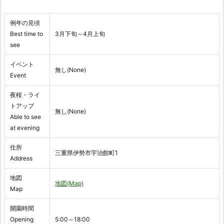
例年の見頃
Best time to
3月下旬～4月上旬
see
イベント
無し(None)
Event
夜桜・ライ
トアップ
無し(None)
Able to see
at evening
住所
三重県伊勢市宇治館町1
Address
地図
地図(Map)
Map
開園時間
Opening
5:00～18:00