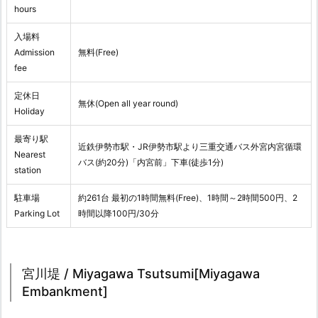
hours
入場料
Admission
無料(Free)
fee
定休日
無休(Open all year round)
Holiday
最寄り駅
近鉄伊勢市駅・JR伊勢市駅より三重交通バス外宮内宮循環
Nearest
バス(約20分)「内宮前」下車(徒歩1分)
station
駐車場
約261台 最初の1時間無料(Free)、1時間～2時間500円、2
Parking Lot
時間以降100円/30分
宮川堤 / Miyagawa Tsutsumi[Miyagawa
Embankment]