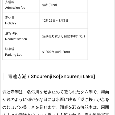
入場料
無料(Free)
Admission fee
定休日
12月29日～1月3日
Holiday
最寄り駅
近鉄菰野駅より自動車(約10分)
Nearest station
駐車場
約200台 無料(Free)
Parking Lot
青蓮寺湖 / Shourenji Ko[Shourenji Lake]
青蓮寺湖は、名張川をせき止めて造られたダム湖で、湖面
が鏡のように穏やかな日には水面に映る「逆さ桜」が息を
のむほどの美しさを見せます。湖畔を彩る桜並木は、周囲
の山々の新緑とのコントラストも鮮やかで、春の風景写真