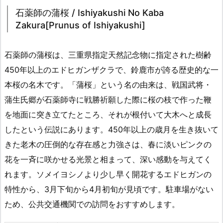
石薬師の蒲桜 / Ishiyakushi No Kaba
Zakura[Prunus of Ishiyakushi]
石薬師の蒲桜は、三重県指定天然記念物に指定された樹齢
450年以上のエドヒガンザクラで、鈴鹿市が誇る歴史的な一
本桜の名木です。「蒲桜」という名の由来は、戦国武将・
蒲生氏郷が石薬師寺に戦勝祈願した際に桜の枝で作った鞭
を地面に突き立てたところ、それが根付いて大木へと成長
したという伝説にあります。450年以上の歳月を生き抜いて
きた老木の圧倒的な存在感と力強さは、春に淡いピンクの
花を一斉に咲かせる光景と相まって、深い感動を与えてく
れます。ソメイヨシノより少し早く開花するエドヒガンの
特性から、3月下旬から4月初旬が見頃です。駐車場がない
ため、公共交通機関での訪問をおすすめします。