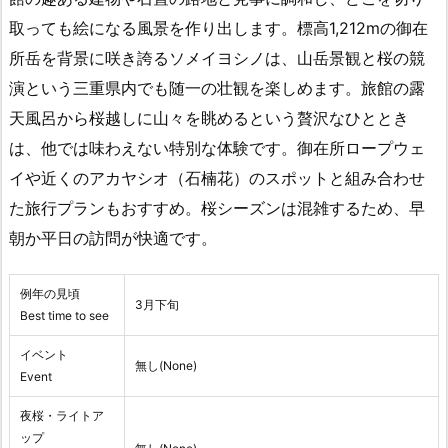
取っても絵になる風景を作り出します。標高1,212mの御在
所岳を背景に咲き誇るソメイヨシノは、山岳景観と桜の競
演という三重県内でも随一の壮観を楽しめます。旅館の露
天風呂から桜越しに山々を眺めるという贅沢なひととき
は、他では味わえない特別な体験です。御在所ロープウェ
イや近くのアカヤシオ（石楠花）のスポットと組み合わせ
た旅行プランもおすすめ。桜シーズンは混雑するため、早
朝か平日の訪問が快適です。
例年の見頃
3月下旬
Best time to see
イベント
無し(None)
Event
夜桜・ライトア
ップ