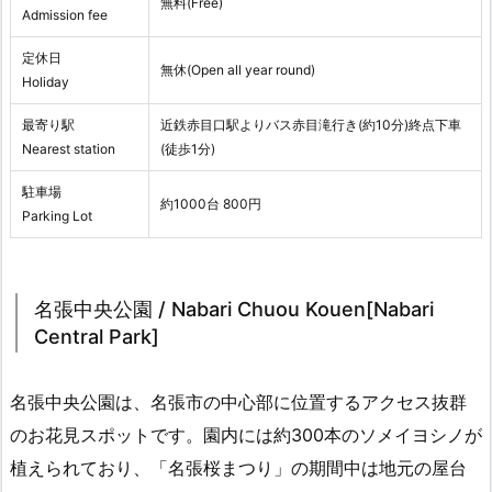
無料(Free)
Admission fee
定休日
無休(Open all year round)
Holiday
最寄り駅
近鉄赤目口駅よりバス赤目滝行き(約10分)終点下車
Nearest station
(徒歩1分)
駐車場
約1000台 800円
Parking Lot
名張中央公園 / Nabari Chuou Kouen[Nabari
Central Park]
名張中央公園は、名張市の中心部に位置するアクセス抜群
のお花見スポットです。園内には約300本のソメイヨシノが
植えられており、「名張桜まつり」の期間中は地元の屋台