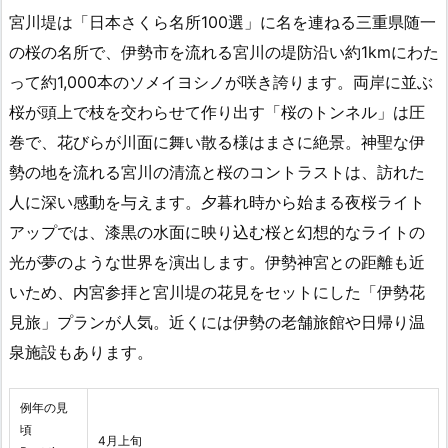
宮川堤は「日本さくら名所100選」に名を連ねる三重県随一
の桜の名所で、伊勢市を流れる宮川の堤防沿い約1kmにわた
って約1,000本のソメイヨシノが咲き誇ります。両岸に並ぶ
桜が頭上で枝を交わらせて作り出す「桜のトンネル」は圧
巻で、花びらが川面に舞い散る様はまさに絶景。神聖な伊
勢の地を流れる宮川の清流と桜のコントラストは、訪れた
人に深い感動を与えます。夕暮れ時から始まる夜桜ライト
アップでは、漆黒の水面に映り込む桜と幻想的なライトの
光が夢のような世界を演出します。伊勢神宮との距離も近
いため、内宮参拝と宮川堤の花見をセットにした「伊勢花
見旅」プランが人気。近くには伊勢の老舗旅館や日帰り温
泉施設もあります。
例年の見
頃
4月上旬