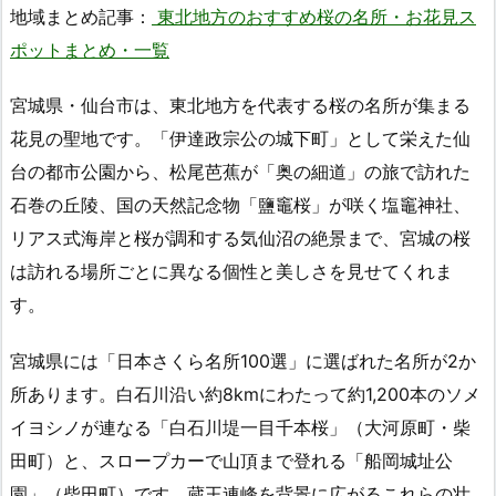
地域まとめ記事：
東北地方のおすすめ桜の名所・お花見ス
ポットまとめ・一覧
宮城県・仙台市は、東北地方を代表する桜の名所が集まる
花見の聖地です。「伊達政宗公の城下町」として栄えた仙
台の都市公園から、松尾芭蕉が「奥の細道」の旅で訪れた
石巻の丘陵、国の天然記念物「鹽竈桜」が咲く塩竈神社、
リアス式海岸と桜が調和する気仙沼の絶景まで、宮城の桜
は訪れる場所ごとに異なる個性と美しさを見せてくれま
す。
宮城県には「日本さくら名所100選」に選ばれた名所が2か
所あります。白石川沿い約8kmにわたって約1,200本のソメ
イヨシノが連なる「白石川堤一目千本桜」（大河原町・柴
田町）と、スロープカーで山頂まで登れる「船岡城址公
園」（柴田町）です。蔵王連峰を背景に広がるこれらの壮