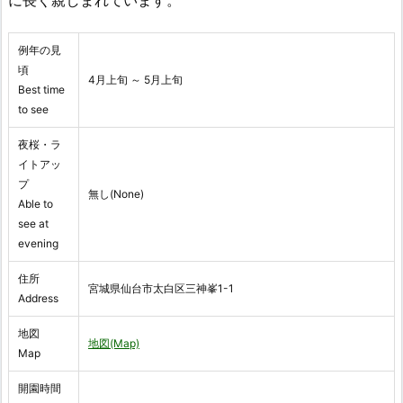
に長く親しまれています。
例年の見
頃
4月上旬 ～ 5月上旬
Best time
to see
夜桜・ラ
イトアッ
プ
無し(None)
Able to
see at
evening
住所
宮城県仙台市太白区三神峯1-1
Address
地図
地図(Map)
Map
開園時間