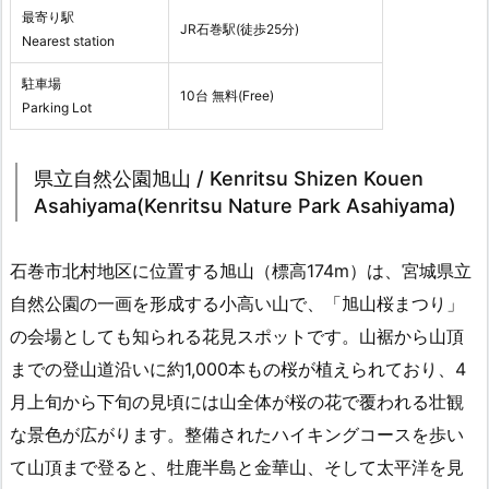
最寄り駅
JR石巻駅(徒歩25分)
Nearest station
駐車場
10台 無料(Free)
Parking Lot
県立自然公園旭山 / Kenritsu Shizen Kouen
Asahiyama(Kenritsu Nature Park Asahiyama)
石巻市北村地区に位置する旭山（標高174m）は、宮城県立
自然公園の一画を形成する小高い山で、「旭山桜まつり」
の会場としても知られる花見スポットです。山裾から山頂
までの登山道沿いに約1,000本もの桜が植えられており、4
月上旬から下旬の見頃には山全体が桜の花で覆われる壮観
な景色が広がります。整備されたハイキングコースを歩い
て山頂まで登ると、牡鹿半島と金華山、そして太平洋を見