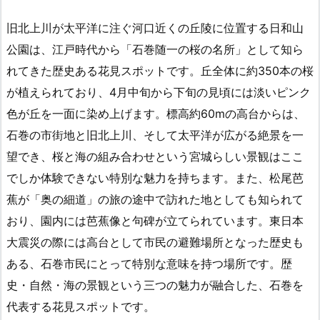
旧北上川が太平洋に注ぐ河口近くの丘陵に位置する日和山
公園は、江戸時代から「石巻随一の桜の名所」として知ら
れてきた歴史ある花見スポットです。丘全体に約350本の桜
が植えられており、4月中旬から下旬の見頃には淡いピンク
色が丘を一面に染め上げます。標高約60mの高台からは、
石巻の市街地と旧北上川、そして太平洋が広がる絶景を一
望でき、桜と海の組み合わせという宮城らしい景観はここ
でしか体験できない特別な魅力を持ちます。また、松尾芭
蕉が「奥の細道」の旅の途中で訪れた地としても知られて
おり、園内には芭蕉像と句碑が立てられています。東日本
大震災の際には高台として市民の避難場所となった歴史も
ある、石巻市民にとって特別な意味を持つ場所です。歴
史・自然・海の景観という三つの魅力が融合した、石巻を
代表する花見スポットです。