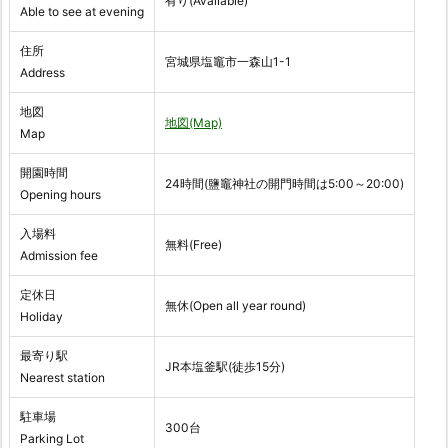
有り(Available)
Able to see at evening
住所
宮城県塩竈市一森山1-1
Address
地図
地図(Map)
Map
開園時間
24時間(鹽竈神社の開門時間は5:00～20:00)
Opening hours
入場料
無料(Free)
Admission fee
定休日
無休(Open all year round)
Holiday
最寄り駅
JR本塩釜駅(徒歩15分)
Nearest station
駐車場
300台
Parking Lot