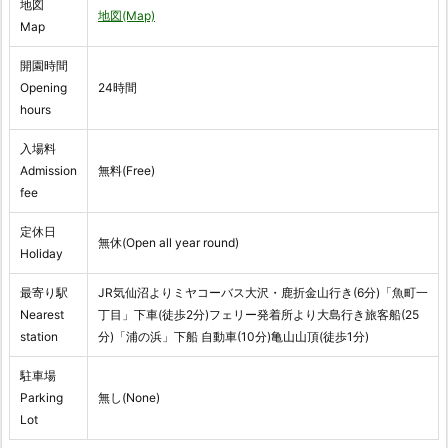
地図
地図(Map)
Map
開園時間
Opening
24時間
hours
入場料
Admission
無料(Free)
fee
定休日
無休(Open all year round)
Holiday
最寄り駅
JR気仙沼よりミヤコーバス大沢・鹿折金山行き(6分)「魚町一
Nearest
丁目」下車(徒歩2分)フェリー発着所より大島行き旅客船(25
station
分)「浦の浜」下船 自動車(10分)亀山山頂(徒歩1分)
駐車場
Parking
無し(None)
Lot