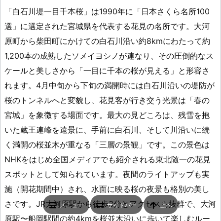
「白石川堤一目千本桜」は1990年に「日本さくら名所100
選」に選定された宮城県を代表する花見の名所です。大河
原町から柴田町にかけての白石川沿い約8kmにわたって約
1,200本の成熟したソメイヨシノが連なり、その圧倒的なス
ケールと美しさから「一目に千本の桜が見える」と形容さ
れます。4月中旬から下旬の満開時には白石川沿いの堤防が
桜のトンネルへと変貌し、花見客が行き交う光景は「春の
宮城」を象徴する場面です。最大の見どころは、残雪を抱
いた蔵王連峰を遠景に、手前に白石川、そして川沿いに続
く満開の桜並木が重なる「三層の景観」です。この景色は
NHKをはじめ全国メディアでも紹介される東北随一の花見
スポットとして知られています。夜間のライトアップも実
施（開花期間中）され、水面に映る桜の夜景も格別の美し
さです。JR大河原駅から徒歩3分とアクセスも抜群で、大河
メニュー
サイドバー
上へ
原駅〜船岡駅間の約4kmを桜並木沿いに歩いて楽しむルー