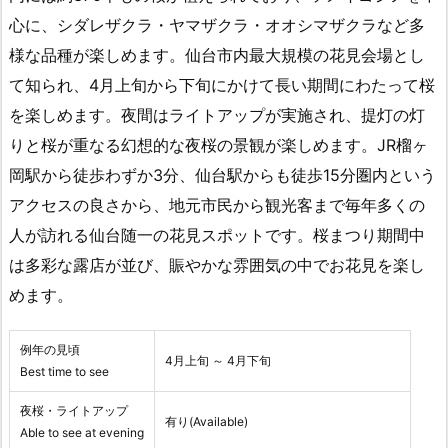
心に、シダレザクラ・ヤマザクラ・オオシマザクラなど多
様な品種が楽しめます。仙台市内最大規模の花見会場とし
て知られ、4月上旬から下旬にかけて長い期間にわたって桜
を楽しめます。夜間はライトアップが実施され、提灯の灯
りと桜が重なる幻想的な夜桜の景観が楽しめます。JR榴ヶ
岡駅から徒歩わずか3分、仙台駅からも徒歩15分圏内という
アクセスの良さから、地元市民から観光客まで毎年多くの
人が訪れる仙台随一の花見スポットです。桜まつり期間中
は多彩な露店が並び、賑やかな雰囲気の中でお花見を楽し
めます。
例年の見頃
4月上旬 ～ 4月下旬
Best time to see
夜桜・ライトアップ
有り(Available)
Able to see at evening