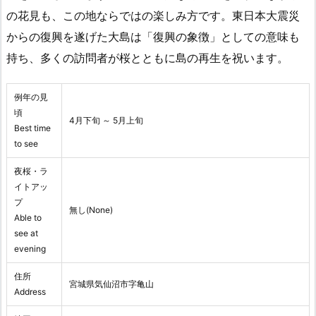
の花見も、この地ならではの楽しみ方です。東日本大震災
からの復興を遂げた大島は「復興の象徴」としての意味も
持ち、多くの訪問者が桜とともに島の再生を祝います。
例年の見
頃
4月下旬 ～ 5月上旬
Best time
to see
夜桜・ラ
イトアッ
プ
無し(None)
Able to
see at
evening
住所
宮城県気仙沼市字亀山
Address