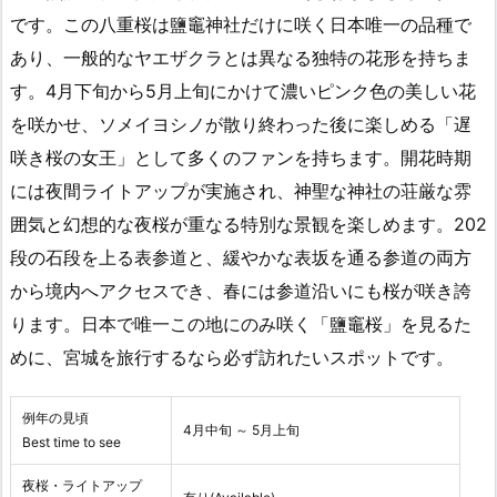
です。この八重桜は鹽竈神社だけに咲く日本唯一の品種で
あり、一般的なヤエザクラとは異なる独特の花形を持ちま
す。4月下旬から5月上旬にかけて濃いピンク色の美しい花
を咲かせ、ソメイヨシノが散り終わった後に楽しめる「遅
咲き桜の女王」として多くのファンを持ちます。開花時期
には夜間ライトアップが実施され、神聖な神社の荘厳な雰
囲気と幻想的な夜桜が重なる特別な景観を楽しめます。202
段の石段を上る表参道と、緩やかな表坂を通る参道の両方
から境内へアクセスでき、春には参道沿いにも桜が咲き誇
ります。日本で唯一この地にのみ咲く「鹽竈桜」を見るた
めに、宮城を旅行するなら必ず訪れたいスポットです。
例年の見頃
4月中旬 ～ 5月上旬
Best time to see
夜桜・ライトアップ