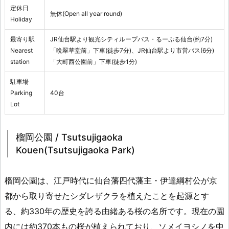
定休日
無休(Open all year round)
Holiday
最寄り駅
JR仙台駅より観光シティループバス・るーぷる仙台(約7分)
Nearest
「晩翠草堂前」下車(徒歩7分)、JR仙台駅より市営バス(6分)
station
「大町西公園前」下車(徒歩1分)
駐車場
Parking
40台
Lot
榴岡公園 / Tsutsujigaoka
Kouen(Tsutsujigaoka Park)
榴岡公園は、江戸時代に仙台藩四代藩主・伊達綱村公が京
都から取り寄せたシダレザクラを植えたことを起源とす
る、約330年の歴史を誇る由緒ある桜の名所です。現在の園
内には約370本もの桜が植えられており、ソメイヨシノを中