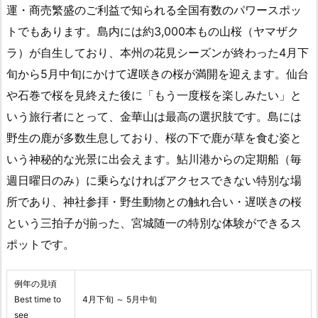
運・商売繁盛のご利益で知られる全国有数のパワースポッ
トでもあります。島内には約3,000本もの山桜（ヤマザク
ラ）が自生しており、本州の花見シーズンが終わった4月下
旬から5月中旬にかけて遅咲きの桜が満開を迎えます。仙台
や石巻で桜を見終えた後に「もう一度桜を楽しみたい」と
いう旅行者にとって、金華山は最高の選択肢です。島には
野生の鹿が多数生息しており、桜の下で鹿が草を食む姿と
いう神秘的な光景に出会えます。鮎川港からの定期船（毎
週日曜日のみ）に乗らなければアクセスできない特別な場
所であり、神社参拝・野生動物との触れ合い・遅咲きの桜
という三拍子が揃った、宮城随一の特別な体験ができるス
ポットです。
例年の見頃
Best time to
4月下旬 ～ 5月中旬
see