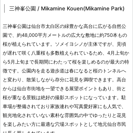
三神峯公園 / Mikamine Kouen(Mikamine Park)
三神峯公園は仙台市太白区の緑豊かな高台に広がる自然公
園で、約48,000平方メートルの広大な敷地に約750本もの
桜が植えられています。ソメイヨシノが主体ですが、見頃
が遅れて咲く八重桜も多数植えられているため、4月上旬か
ら5月上旬まで長期間にわたって桜を楽しめるのが最大の特
徴です。公園内を走る遊歩道は春になると桜のトンネルへ
と変わり、散策しながら存分に花見を満喫できます。高台
からは仙台市街地を一望できる展望ポイントもあり、街と
桜が重なる景観は絶好の撮影スポットになっています。駐
車場が整備されており家族連れや写真愛好家にも人気で、
観光地化されていない素朴な雰囲気の中でゆったりと花見
を楽しみたい方に最適な穴場スポットとして地元仙台市民