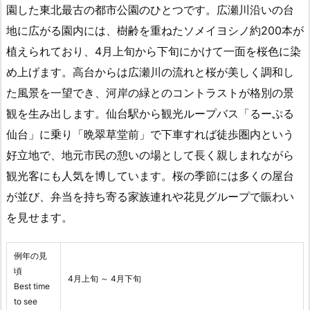
園した東北最古の都市公園のひとつです。広瀬川沿いの台
地に広がる園内には、樹齢を重ねたソメイヨシノ約200本が
植えられており、4月上旬から下旬にかけて一面を桜色に染
め上げます。高台からは広瀬川の流れと桜が美しく調和し
た風景を一望でき、河岸の緑とのコントラストが格別の景
観を生み出します。仙台駅から観光ループバス「るーぷる
仙台」に乗り「晩翠草堂前」で下車すれば徒歩圏内という
好立地で、地元市民の憩いの場として長く親しまれながら
観光客にも人気を博しています。桜の季節には多くの屋台
が並び、弁当を持ち寄る家族連れや花見グループで賑わい
を見せます。
例年の見
頃
4月上旬 ～ 4月下旬
Best time
to see