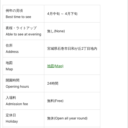
例年の見頃
4月中旬 ～ 4月下旬
Best time to see
夜桜・ライトアップ
無し(None)
Able to see at evening
住所
宮城県石巻市日和が丘2丁目地内
Address
地図
地図(Map)
Map
開園時間
24時間
Opening hours
入場料
無料(Free)
Admission fee
定休日
無休(Open all year round)
Holiday