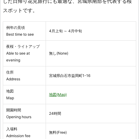
した日帰り花見旅行にも最適な、宮城県南部を代表する桜
スポットです。
例年の見頃
4月上旬 ～ 4月中旬
Best time to see
夜桜・ライトアップ
Able to see at
無し(None)
evening
住所
宮城県白石市益岡町1-16
Address
地図
地図(Map)
Map
開園時間
24時間
Opening hours
入場料
無料(Free)
Admission fee