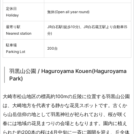
定休日
無休(Open all year round)
Holiday
最寄り駅
JR白石駅(徒歩10分)、JR白石蔵王駅より自動車(5
Nearest station
分)
駐車場
200台
Parking Lot
羽黒山公園 / Haguroyama Kouen(Haguroyama
Park)
大崎市松山地区の標高約100mの丘陵に位置する羽黒山公園
は、大崎地方を代表する静かな花見スポットです。古くか
ら山岳信仰の地として羽黒神社が祀られており、桜が咲く
春には地域の花見まつりの会場ともなります。園内に植え
られた約200本の桜は4月中旬に一斉に満開を迎え、丘全体