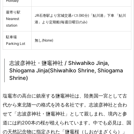
Holiday
最寄り駅
JR石巻駅より宮城交通バス(90分)「鮎川港」下車 「鮎川
Nearest
港」より定期船(毎週日曜日のみ)
station
駐車場
無し(None)
Parking Lot
志波彦神社・鹽竈神社 / Shiwahiko Jinja,
Shiogama Jinja(Shiwahiko Shrine, Shiogama
Shrine)
塩竈市の高台に鎮座する鹽竈神社は、陸奥国一宮として古
代から東北随一の格式を誇る名社です。志波彦神社と合わ
せて「志波彦神社・鹽竈神社」として親しまれ、境内と参
道には約200本の桜が植えられています。中でも必見は、国
の天然記念物に指定された「鹽竈桜（しおがまざくら）」