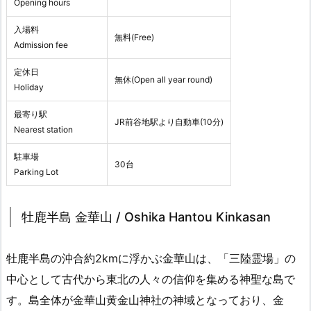
Opening hours
入場料
無料(Free)
Admission fee
定休日
無休(Open all year round)
Holiday
最寄り駅
JR前谷地駅より自動車(10分)
Nearest station
駐車場
30台
Parking Lot
牡鹿半島 金華山 / Oshika Hantou Kinkasan
牡鹿半島の沖合約2kmに浮かぶ金華山は、「三陸霊場」の
中心として古代から東北の人々の信仰を集める神聖な島で
す。島全体が金華山黄金山神社の神域となっており、金