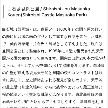
白石城 益岡公園 / Shiroishi Jou Masuoka
Kouen(Shiroishi Castle Masuoka Park)
白石城（益岡城）は、慶長5年（1600年）の関ヶ原の戦い
の際に仙台藩の南の守りとして重要な役割を果たした城郭
で、仙台藩家老・片倉氏の居城として栄えました。現在は
益岡公園として整備され、1995年に木造で復元された天守
閣が公園の象徴として建ちます。園内には約200本の桜が植
えられ、4月上旬から中旬にかけて満開を迎えます。白漆喰
の白壁が映える復元天守閣と満開の桜のコントラストは非
常に美しく、歴史情緒あふれる花見が楽しめます。天守閣
の最上階（別途入場料）からは残雪をまとった蔵王連峰と
桜の競演という贅沢な眺望が広がります。東北新幹線の白
石蔵王駅やJR白石駅からアクセスしやすく、新幹線を利用