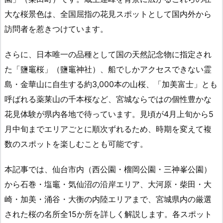
大な桜景色は、全国屈指の花見スポットとして国内外から
訪問者を惹きつけています。
さらに、日本唯一の品種として国の天然記念物に指定され
た「鹽竈桜」（鹽竈神社）、船でしかアクセスできない霊
島・金華山に自生する約3,000本の山桜、「加美富士」とも
呼ばれる薬莱山の千本桜など、宮城ならではの個性豊かな
花見体験が県内各地で待っています。見頃が4月上旬から5
月中旬までエリアごとに順次ずれるため、時期を変えて複
数のスポットを楽しむことも可能です。
本記事では、仙台市内（西公園・榴岡公園・三神峯公園）
から石巻・塩竈・気仙沼の沿岸エリア、大河原・柴田・大
崎・加美・涌谷・大衡の内陸エリアまで、宮城県内の厳選
された桜の名所全15か所を詳しく解説します。各スポット