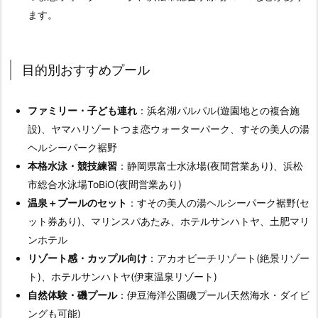
ます。
目的別おすすめプール
ファミリー・子ども連れ
：浜名湖パルパル(遊園地との複合施
設)、ヤマハリゾートつま恋ウォーターパーク、すその美人の湯
ヘルシーパーク裾野
本格水泳・競技練習
：静岡県富士水泳場(夜間営業あり)、浜松
市総合水泳場ToBiO(夜間営業あり)
温泉＋プールのセット
：すその美人の湯ヘルシーパーク裾野(セ
ット券あり)、マリンスパあたみ、ホテルサンハトヤ、土肥マリ
ンホテル
リゾート感・カップル向け
：アカオビーチリゾート(絶景リゾー
ト)、ホテルサンハトヤ(伊東温泉リゾート)
自然体験・磯プール
：伊豆海洋公園磯プール(天然海水・ダイビ
ングも可能)