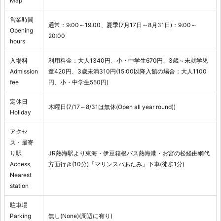
Map
営業時間
通常：9:00～19:00、夏季(7月17日～8月31日)：9:00～
Opening
20:00
hours
入場料
利用料金：大人1340円、小・中学生670円、3歳～未就学児
Admission
童420円、3歳未満310円(15:00以降入館の場合：大人1100
fee
円、小・中学生550円)
定休日
木曜日(7/17～8/31は無休(Open all year round))
Holiday
アクセ
ス・最寄
り駅
JR熱海駅より東海・伊豆箱根バス熱海港・お宮の松経由網代
Access,
方面行き(10分)「マリンスパあたみ」下車(徒歩1分)
Nearest
station
駐車場
Parking
無し(None)(周辺に有り)