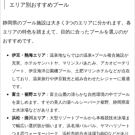
エリア別おすすめプール
静岡県のプール施設は大きく3つのエリアに分かれます。各
エリアの特色を踏まえて、目的に合ったプールを選ぶのが
おすすめです。
伊豆・熱海エリア
：温泉地ならではの温泉×プール複合施設が
充実。ホテルサンハトヤ、マリンスパあたみ、アカオビーチリ
ゾート、伊豆海洋公園磯プール、土肥マリンホテルなどが点在
しており、温泉旅行や伊豆観光と組み合わせたレジャーに最適
です。
富士・裾野エリア
：富士山麓の清らかな自然環境の中でプール
を楽しめます。すその美人の湯ヘルシーパーク裾野、静岡県富
士水泳場などがあります。
浜松・掛川エリア
：大型リゾートプールから本格競技水泳場ま
で幅広い選択肢が揃います。浜名湖パルパル、ヤマハリゾート
つま恋ウォーターパーク、浜松市総合水泳場ToBiOなどがあり