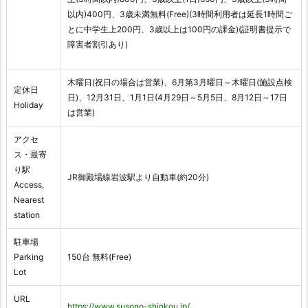
以内)400円、3歳未満無料(Free)(3時間利用者は延長1時間ご
とに中学生上200円、3歳以上は100円の課金)(証明書提示で
障害者割引あり)
木曜日(祝日の場合は営業)、6月第3月曜日～木曜日(施設点検
定休日
日)、12月31日、1月1日(4月29日～5月5日、8月12日～17日
Holiday
は営業)
アクセ
ス・最寄
り駅
JR御殿場線岩波駅より自動車(約20分)
Access,
Nearest
station
駐車場
Parking
150台 無料(Free)
Lot
URL
https://www.susono-shinkou.jp/