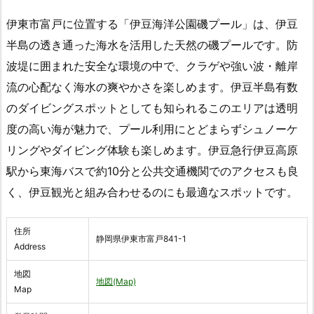
伊東市富戸に位置する「伊豆海洋公園磯プール」は、伊豆
半島の透き通った海水を活用した天然の磯プールです。防
波堤に囲まれた安全な環境の中で、クラゲや強い波・離岸
流の心配なく海水の爽やかさを楽しめます。伊豆半島有数
のダイビングスポットとしても知られるこのエリアは透明
度の高い海が魅力で、プール利用にとどまらずシュノーケ
リングやダイビング体験も楽しめます。伊豆急行伊豆高原
駅から東海バスで約10分と公共交通機関でのアクセスも良
く、伊豆観光と組み合わせるのにも最適なスポットです。
住所
静岡県伊東市富戸841-1
Address
地図
地図(Map)
Map