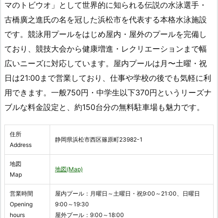
マのトビウオ」として世界的に知られる伝説の水泳選手・
古橋廣之進氏の名を冠した浜松市を代表する本格水泳施設
です。競泳用プールをはじめ屋内・屋外のプールを完備し
ており、競技大会から健康増進・レクリエーションまで幅
広いニーズに対応しています。屋内プールは月〜土曜・祝
日は21:00まで営業しており、仕事や学校の後でも気軽に利
用できます。一般750円・中学生以下370円というリーズナ
ブルな料金設定と、約150台分の無料駐車場も魅力です。
住所
静岡県浜松市西区篠原町23982-1
Address
地図
地図(Map)
Map
営業時間
屋内プール：月曜日～土曜日・祝9:00～21:00、日曜日
Opening
9:00～19:30
hours
屋外プール：9:00～18:00