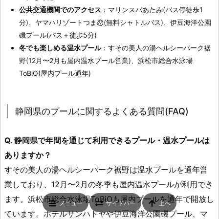
公共交通機関でのアクセス
：マリンスパあたみ(バス停徒歩1
分)、ヤマハリゾートつま恋(無料シャトルバス)、伊豆海洋公園
磯プール(バス＋徒歩5分)
冬でも楽しめる温水プール
：すその美人の湯ヘルシーパーク裾
野(12月〜2月も屋内温水プール営業)、浜松市総合水泳場
ToBiO(屋内プール通年)
静岡県のプールに関するよくある質問(FAQ)
Q. 静岡県で年間を通じて利用できるプール・温水プールは
ありますか？
すその美人の湯ヘルシーパーク裾野は温水プールを通年営
業しており、12月〜2月の冬季も屋内温水プールが利用でき
ます。浜松市総合水泳場ToBiOも屋内プールを通年で開放し
メニュー
サイドバー
上へ
ています。ホテルサンハトヤや伊豆海洋公園磯プール、マ