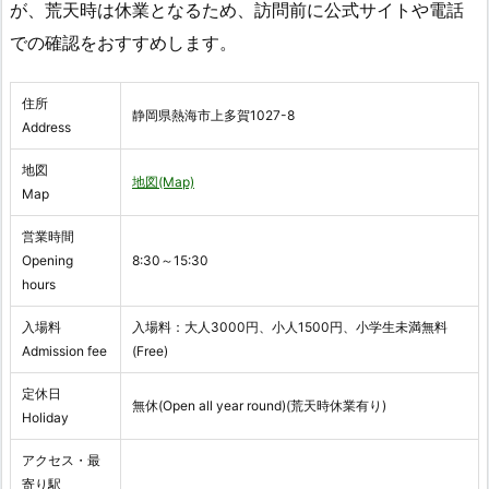
が、荒天時は休業となるため、訪問前に公式サイトや電話
での確認をおすすめします。
住所
静岡県熱海市上多賀1027-8
Address
地図
地図(Map)
Map
営業時間
Opening
8:30～15:30
hours
入場料
入場料：大人3000円、小人1500円、小学生未満無料
Admission fee
(Free)
定休日
無休(Open all year round)(荒天時休業有り)
Holiday
アクセス・最
寄り駅