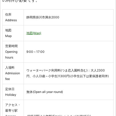
の同伴が必要です。
住所
静岡県掛川市満水2000
Address
地図
地図(Map)
Map
営業時間
Opening
9:00～17:00
hours
入場料
ウォーターパーク利用料(つま恋入園料含む)：大人2300
Admission
円、小人(3歳～小学生)1300円(小学生以下は要保護者同伴)
fee
定休日
無休(Open all year round)
Holiday
アクセス・
最寄り駅