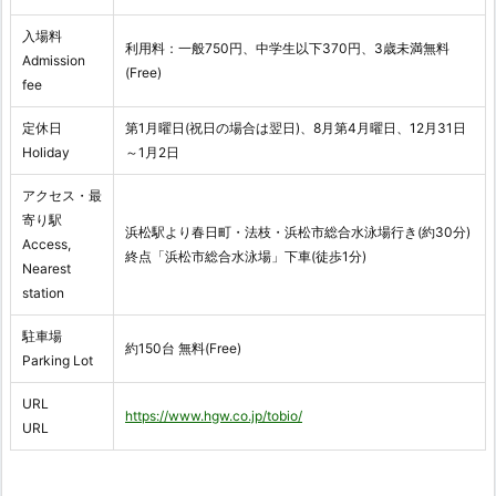
入場料
利用料：一般750円、中学生以下370円、3歳未満無料
Admission
(Free)
fee
定休日
第1月曜日(祝日の場合は翌日)、8月第4月曜日、12月31日
Holiday
～1月2日
アクセス・最
寄り駅
浜松駅より春日町・法枝・浜松市総合水泳場行き(約30分)
Access,
終点「浜松市総合水泳場」下車(徒歩1分)
Nearest
station
駐車場
約150台 無料(Free)
Parking Lot
URL
https://www.hgw.co.jp/tobio/
URL