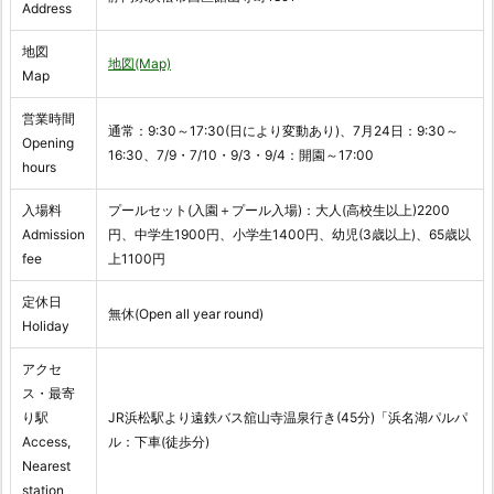
Address
地図
地図(Map)
Map
営業時間
通常：9:30～17:30(日により変動あり)、7月24日：9:30～
Opening
16:30、7/9・7/10・9/3・9/4：開園～17:00
hours
入場料
プールセット(入園＋プール入場)：大人(高校生以上)2200
Admission
円、中学生1900円、小学生1400円、幼児(3歳以上)、65歳以
fee
上1100円
定休日
無休(Open all year round)
Holiday
アクセ
ス・最寄
り駅
JR浜松駅より遠鉄バス舘山寺温泉行き(45分)「浜名湖パルパ
Access,
ル：下車(徒歩分)
Nearest
station