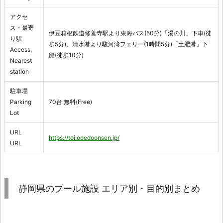
アクセ
ス・最寄
伊豆箱根鉄道修善寺駅より東海バス(50分)「湯の川」下車(徒
り駅
歩5分)、清水港より駿河湾フェリー(1時間5分)「土肥港」下
Access,
船(徒歩10分)
Nearest
station
駐車場
Parking
70台 無料(Free)
Lot
URL
https://toi.ooedoonsen.jp/
URL
静岡県のプール施設 エリア別・目的別まとめ