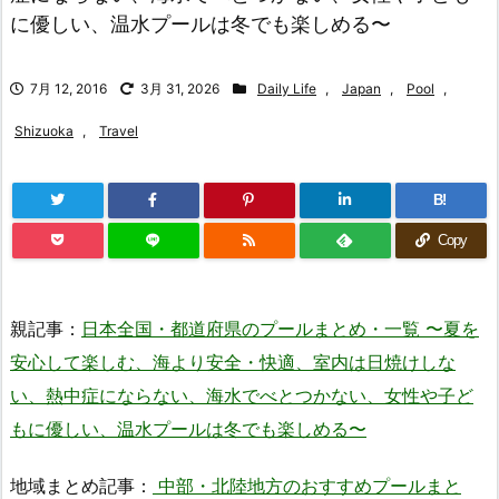
に優しい、温水プールは冬でも楽しめる〜
7月 12, 2016
3月 31, 2026
Daily Life
,
Japan
,
Pool
,
Shizuoka
,
Travel
B!
Copy
親記事：
日本全国・都道府県のプールまとめ・一覧 〜夏を
安心して楽しむ、海より安全・快適、室内は日焼けしな
い、熱中症にならない、海水でべとつかない、女性や子ど
もに優しい、温水プールは冬でも楽しめる〜
地域まとめ記事：
中部・北陸地方のおすすめプールまと