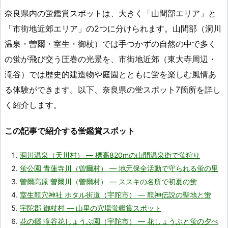
奈良県内の蛍鑑賞スポットは、大きく「山間部エリア」と
「市街地近郊エリア」の2つに分けられます。山間部（洞川
温泉・曽爾・室生・御杖）では手つかずの自然の中で多く
の蛍が飛び交う圧巻の光景を、市街地近郊（東大寺周辺・
滝谷）では歴史的建造物や庭園とともに蛍を楽しむ風情あ
る体験ができます。以下、奈良県の蛍スポット7箇所を詳し
く紹介します。
この記事で紹介する蛍鑑賞スポット
洞川温泉（天川村） — 標高820mの山間温泉街で蛍狩り
蛍公園 青蓮寺川（曽爾村） — 地元保全活動で守られる蛍の里
曽爾高原 曽爾川（曽爾村） — ススキの名所で初夏の蛍
室生龍穴神社 ホタル街道（宇陀市） — 龍神伝説の聖地と蛍
宇陀郡 御杖村 — 山里の穴場蛍鑑賞スポット
花の郷 滝谷花しょうぶ園（宇陀市） — 花しょうぶと蛍の夕べ