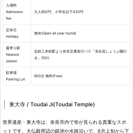
入場料
Admission
大人850円、小学生以下430円
fee
定休日
無休(Open all year round)
Holiday
最寄り駅
近鉄三本松駅より奈良交通直行バス「滝谷花しょうぶ園行
Nearest
き」(5分)
station
駐車場
600台 無料(Free)
Parking Lot
東大寺 / Toudai Ji(Toudai Temple)
世界遺産・東大寺は、奈良市内で蛍が見られる貴重なスポ
ットです。大仏殿周辺の鏡池や水路沿いで、6月上旬から下