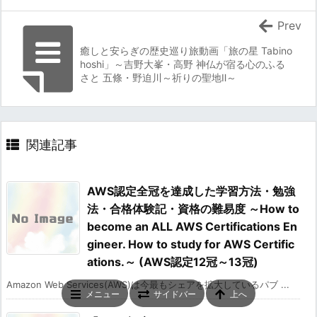
Prev
癒しと安らぎの歴史巡り旅動画「旅の星 Tabino
hoshi」～吉野大峯・高野 神仏が宿る心のふる
さと 五條・野迫川～祈りの聖地Ⅱ～
関連記事
AWS認定全冠を達成した学習方法・勉強
法・合格体験記・資格の難易度 ～How to
become an ALL AWS Certifications En
gineer. How to study for AWS Certific
ations.～ (AWS認定12冠～13冠)
Amazon Web Services(AWS)は今最もシェアを拡大しているパブ ...
メニュー
サイドバー
上へ