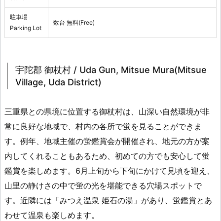
駐車場
数台 無料(Free)
Parking Lot
宇陀郡 御杖村 / Uda Gun, Mitsue Mura(Mitsue
Village, Uda District)
三重県との県境に位置する御杖村は、山深い自然環境が非
常に良好な地域で、村内の各所で蛍を見ることができま
す。例年、地域主催の蛍鑑賞会が開催され、地元の方が案
内してくれることもあるため、初めての方でも安心して蛍
鑑賞を楽しめます。6月上旬から下旬にかけて見頃を迎え、
山里の静けさの中で蛍の光を堪能できる穴場スポットで
す。近隣には「みつえ温泉 姫石の湯」があり、蛍鑑賞とあ
わせて温泉も楽しめます。