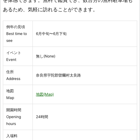
を体感できます。無料で鑑賞でき、数台分の無料駐車場も
あるため、気軽に訪れることができます。
例年の見頃
Best time to
6月中旬〜6月下旬
see
イベント
無し(None)
Event
住所
奈良県宇陀郡曽爾村太良路
Address
地図
地図(Map)
Map
開園時間
Opening
24時間
hours
入場料