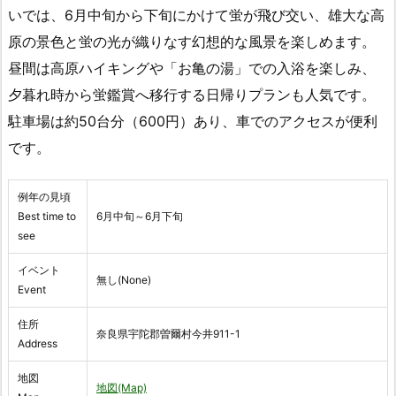
いでは、6月中旬から下旬にかけて蛍が飛び交い、雄大な高
原の景色と蛍の光が織りなす幻想的な風景を楽しめます。
昼間は高原ハイキングや「お亀の湯」での入浴を楽しみ、
夕暮れ時から蛍鑑賞へ移行する日帰りプランも人気です。
駐車場は約50台分（600円）あり、車でのアクセスが便利
です。
例年の見頃
Best time to
6月中旬～6月下旬
see
イベント
無し(None)
Event
住所
奈良県宇陀郡曽爾村今井911-1
Address
地図
地図(Map)