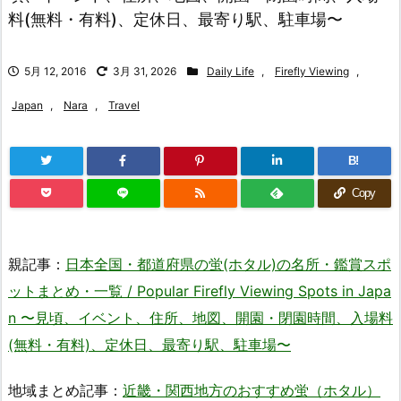
料(無料・有料)、定休日、最寄り駅、駐車場〜
5月 12, 2016
3月 31, 2026
Daily Life
,
Firefly Viewing
,
Japan
,
Nara
,
Travel
B!
Copy
親記事：
日本全国・都道府県の蛍(ホタル)の名所・鑑賞スポ
ットまとめ・一覧 / Popular Firefly Viewing Spots in Japa
n 〜見頃、イベント、住所、地図、開園・閉園時間、入場料
(無料・有料)、定休日、最寄り駅、駐車場〜
地域まとめ記事：
近畿・関西地方のおすすめ蛍（ホタル）