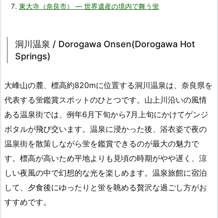
東大寺（奈良市） — 世界遺産の境内で舞う蛍
洞川温泉 / Dorogawa Onsen(Dorogawa Hot
Springs)
大峰山の麓、標高約820mに位置する洞川温泉は、奈良県を
代表する蛍鑑賞スポットのひとつです。山上川沿いの風情
ある温泉街では、例年6月下旬から7月上旬にかけてゲンジ
ボタルが飛び交います。温泉に浸かった後、浴衣姿で夜の
温泉街を散策しながら蛍を鑑賞できるのが最大の魅力で
す。標高が高いため平地よりも見頃の時期がやや遅く、涼
しい夜風の中で幻想的な光を楽しめます。温泉旅館に宿泊
して、夕食後にゆったりと蛍を眺める贅沢な過ごし方がお
すすめです。