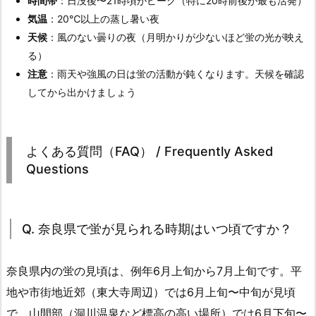
時間帯
：日没後〜21時頃がピーク（特に20時前後が最も活発）
気温
：20℃以上の蒸し暑い夜
天候
：風のない曇りの夜（月明かりが少ないほど蛍の光が映え
る）
注意
：雨天や強風の日は蛍の活動が鈍くなります。天候を確認
してから出かけましょう
よくある質問（FAQ） / Frequently Asked
Questions
Q. 奈良県で蛍が見られる時期はいつ頃ですか？
奈良県内の蛍の見頃は、例年6月上旬から7月上旬です。平
地や市街地近郊（東大寺周辺）では6月上旬〜中旬が見頃
で、山間部（洞川温泉など標高の高い場所）では6月下旬〜