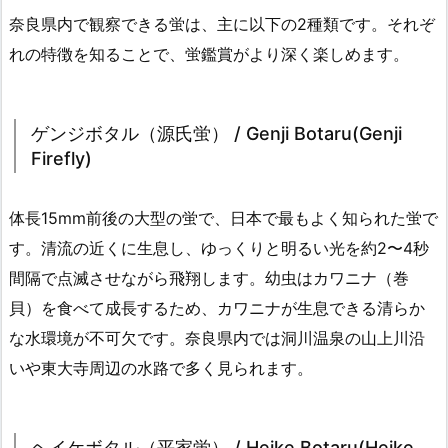
奈良県内で観察できる蛍は、主に以下の2種類です。それぞ
れの特徴を知ることで、蛍鑑賞がより深く楽しめます。
ゲンジボタル（源氏蛍） / Genji Botaru(Genji
Firefly)
体長15mm前後の大型の蛍で、日本で最もよく知られた蛍で
す。清流の近くに生息し、ゆっくりと明るい光を約2〜4秒
間隔で点滅させながら飛翔します。幼虫はカワニナ（巻
貝）を食べて成長するため、カワニナが生息できる清らか
な水環境が不可欠です。奈良県内では洞川温泉の山上川沿
いや東大寺周辺の水路で多く見られます。
ヘイケボタル（平家蛍） / Heike Botaru(Heike