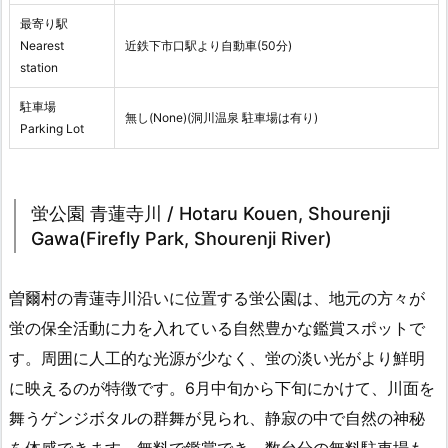
最寄り駅
Nearest
近鉄下市口駅より自動車(50分)
station
駐車場
無し(None)(洞川温泉 駐車場は有り)
Parking Lot
蛍公園 青蓮寺川 / Hotaru Kouen, Shourenji
Gawa(Firefly Park, Shourenji River)
曽爾村の青蓮寺川沿いに位置する蛍公園は、地元の方々が
蛍の保全活動に力を入れている自然豊かな鑑賞スポットで
す。周囲に人工的な光源が少なく、蛍の淡い光がより鮮明
に映えるのが特徴です。6月中旬から下旬にかけて、川面を
舞うゲンジボタルの群舞が見られ、静寂の中で自然の神秘