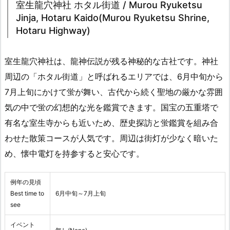
室生龍穴神社 ホタル街道 / Murou Ryuketsu
Jinja, Hotaru Kaido(Murou Ryuketsu Shrine,
Hotaru Highway)
室生龍穴神社は、龍神伝説が残る神秘的な古社です。神社
周辺の「ホタル街道」と呼ばれるエリアでは、6月中旬から
7月上旬にかけて蛍が舞い、古代から続く聖地の厳かな雰囲
気の中で蛍の幻想的な光を鑑賞できます。国宝の五重塔で
有名な室生寺からも近いため、歴史探訪と蛍鑑賞を組み合
わせた散策コースが人気です。周辺は街灯が少なく暗いた
め、懐中電灯を持参すると安心です。
例年の見頃
Best time to
6月中旬～7月上旬
see
イベント