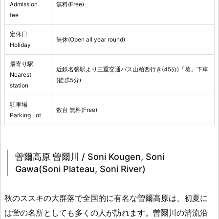
Admission
無料(Free)
fee
定休日
無休(Open all year round)
Holiday
最寄り駅
近鉄名張駅より三重交通バス山粕西行き(45分)「葛」下車
Nearest
(徒歩5分)
station
駐車場
数台 無料(Free)
Parking Lot
曽爾高原 曽爾川 / Soni Kougen, Soni
Gawa(Soni Plateau, Soni River)
秋のススキの大群落で全国的に有名な曽爾高原は、初夏に
は蛍の名所としても多くの人が訪れます。曽爾川の清流沿