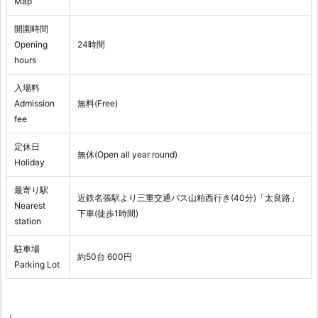
Map
開園時間
Opening
24時間
hours
入場料
Admission
無料(Free)
fee
定休日
無休(Open all year round)
Holiday
最寄り駅
近鉄名張駅より三重交通バス山粕西行き(40分)「太良路」
Nearest
下車(徒歩1時間)
station
駐車場
約50台 600円
Parking Lot