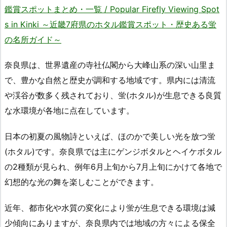
鑑賞スポットまとめ・一覧 / Popular Firefly Viewing Spot
s in Kinki ～近畿7府県のホタル鑑賞スポット・歴史ある蛍
の名所ガイド～
奈良県は、世界遺産の寺社仏閣から大峰山系の深い山里ま
で、豊かな自然と歴史が調和する地域です。県内には清流
や渓谷が数多く残されており、蛍(ホタル)が生息できる良質
な水環境が各地に点在しています。
日本の初夏の風物詩といえば、ほのかで美しい光を放つ蛍
(ホタル)です。奈良県では主にゲンジボタルとヘイケボタル
の2種類が見られ、例年6月上旬から7月上旬にかけて各地で
幻想的な光の舞を楽しむことができます。
近年、都市化や水質の変化により蛍が生息できる環境は減
少傾向にありますが、奈良県内では地域の方々による保全