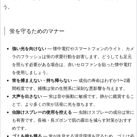
う。
蛍を守るためのマナー
強い光を向けない
— 懐中電灯やスマートフォンのライト、カメ
ラのフラッシュは蛍の求愛行動を妨害します。どうしても足元
を照らす必要がある場合は、赤いセロファンを貼った懐中電灯
を使用しましょう。
蛍を捕まえない・持ち帰らない
— 成虫の寿命はわずか1〜2週
間程度です。捕獲は蛍の生態系に深刻な悪影響を与えます。
大声を出さない
— 蛍は音や振動に敏感です。静かに鑑賞するこ
とで、より多くの蛍が活発に光を放ちます。
虫除けスプレーの使用を控える
— 虫除けスプレーの成分は蛍に
も有害です。長袖・長ズボンで肌の露出を減らす対策がおすす
めです。
ゴミを持ち帰る
— 蛍が生息する清流環境を守るため、ゴミは必