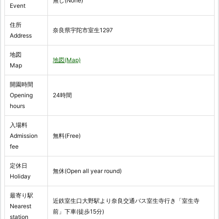
無し(None)
Event
住所
奈良県宇陀市室生1297
Address
地図
地図(Map)
Map
開園時間
Opening
24時間
hours
入場料
Admission
無料(Free)
fee
定休日
無休(Open all year round)
Holiday
最寄り駅
近鉄室生口大野駅より奈良交通バス室生寺行き「室生寺
Nearest
前」下車(徒歩15分)
station