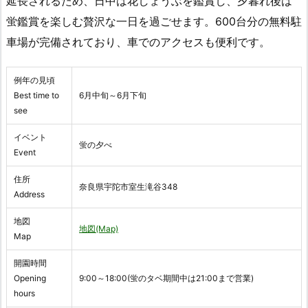
延長されるため、日中は花しょうぶを鑑賞し、夕暮れ後は
蛍鑑賞を楽しむ贅沢な一日を過ごせます。600台分の無料駐
車場が完備されており、車でのアクセスも便利です。
例年の見頃
Best time to
6月中旬～6月下旬
see
イベント
蛍の夕べ
Event
住所
奈良県宇陀市室生滝谷348
Address
地図
地図(Map)
Map
開園時間
Opening
9:00～18:00(蛍のタベ期間中は21:00まで営業)
hours