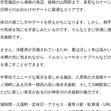
都市型施設から湘南の海辺、箱根の山間部まで、多彩なロケー
、日帰りのお出かけやデートに最適なエリアです。
う休日の過ごし方やデートを控えがちになります。しかし、相
候や気候を気にせず楽しみたいものです。そんなときに快適に
が水族館です。
れません。冷暖房が完備されているため、夏は涼しく冬は温か
な水槽の光に包まれながら、イルカショーやタッチプールなど
間を過ごすことができます。
浜中華街でユニークな展示を楽しめる施設、八景島の大規模テ
芦ノ湖畔にある日本一標高の高い海水水族館、そして川崎駅前
るたびに新しい発見があるのが神奈川の水族館の魅力です。
場時間・入場料・定休日・アクセス・最寄り駅・駐車場・UR