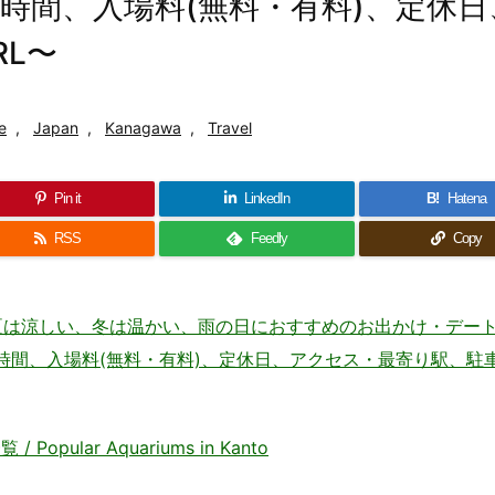
開場時間、入場料(無料・有料)、定休
L〜
e
,
Japan
,
Kanagawa
,
Travel
Pin it
LinkedIn
B!
Hatena
RSS
Feedly
Copy
 夏は涼しい、冬は温かい、雨の日におすすめのお出かけ・デー
住所、地図、開場時間、入場料(無料・有料)、定休日、アクセス・最寄り駅、
ular Aquariums in Kanto