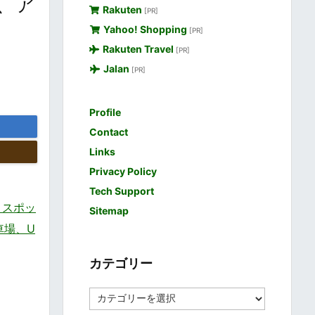
日、ア
Rakuten
[PR]
Yahoo! Shopping
[PR]
Rakuten Travel
[PR]
Jalan
[PR]
Profile
Contact
Links
Privacy Policy
Tech Support
トスポッ
Sitemap
駐車場、U
カテゴリー
カ
テ