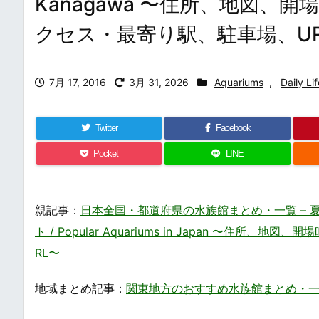
Kanagawa 〜住所、地図、
クセス・最寄り駅、駐車場、UR
7月 17, 2016
3月 31, 2026
Aquariums
,
Daily Lif
Twitter
Facebook
Pocket
LINE
親記事：
日本全国・都道府県の水族館まとめ・一覧 –
ト / Popular Aquariums in Japan 〜
RL〜
地域まとめ記事：
関東地方のおすすめ水族館まとめ・一覧 / Pop