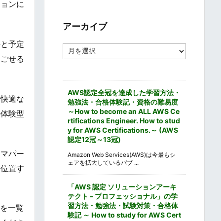
ションに
ゴ
リ
ー
アーカイブ
手と予定
ア
ー
過ごせる
カ
イ
ブ
AWS認定全冠を達成した学習方法・
い快適な
勉強法・合格体験記・資格の難易度
～How to become an ALL AWS Ce
の体験型
rtifications Engineer. How to stud
y for AWS Certifications.～ (AWS
認定12冠～13冠)
ーマパー
Amazon Web Services(AWS)は今最もシ
ェアを拡大しているパブ ...
に位置す
「AWS 認定 ソリューションアーキ
テクト – プロフェッショナル」の学
習方法・勉強法・試験対策・合格体
Lを一覧
験記 ～ How to study for AWS Cert