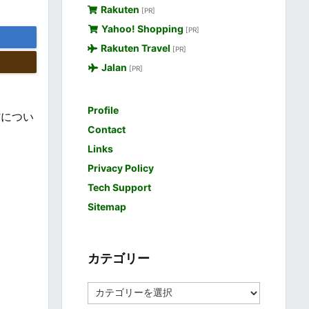
Rakuten
[PR]
Yahoo! Shopping
[PR]
Rakuten Travel
[PR]
Jalan
[PR]
Profile
防につい
Contact
Links
Privacy Policy
Tech Support
Sitemap
カテゴリー
カ
テ