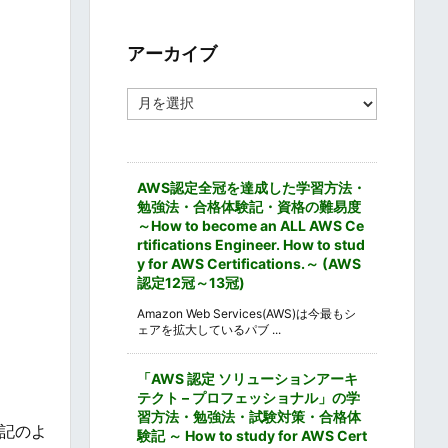
ゴ
リ
ー
アーカイブ
ア
ー
カ
イ
ブ
AWS認定全冠を達成した学習方法・
勉強法・合格体験記・資格の難易度
～How to become an ALL AWS Ce
rtifications Engineer. How to stud
y for AWS Certifications.～ (AWS
認定12冠～13冠)
Amazon Web Services(AWS)は今最もシ
ェアを拡大しているパブ ...
「AWS 認定 ソリューションアーキ
テクト – プロフェッショナル」の学
習方法・勉強法・試験対策・合格体
記のよ
験記 ～ How to study for AWS Cert