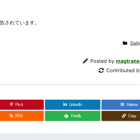
告されています。
Daily
Posted by
magtrane
Contributed 
Pin it
LinkedIn
B!
Hatena
RSS
Feedly
Copy