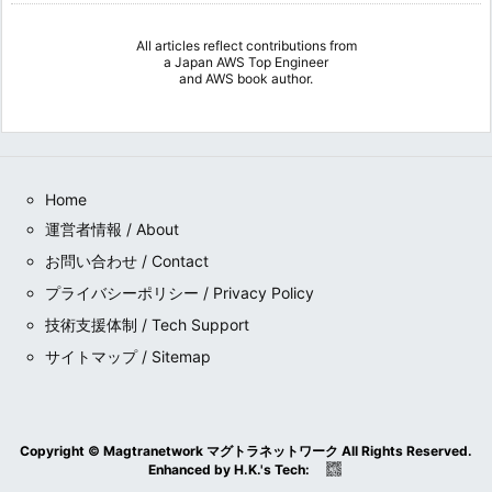
All articles reflect contributions from
a
Japan AWS Top Engineer
and
AWS book author
.
Home
運営者情報 / About
お問い合わせ / Contact
プライバシーポリシー / Privacy Policy
技術支援体制 / Tech Support
サイトマップ / Sitemap
Copyright ©
Magtranetwork マグトラネットワーク
All Rights Reserved.
Enhanced by
H.K.
's
Tech
: