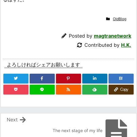
OldBlog
Posted by
magtranetwork
Contributed by
H.K.
よろしければシェアお願いします
B!
Copy
Next
The next stage of my life