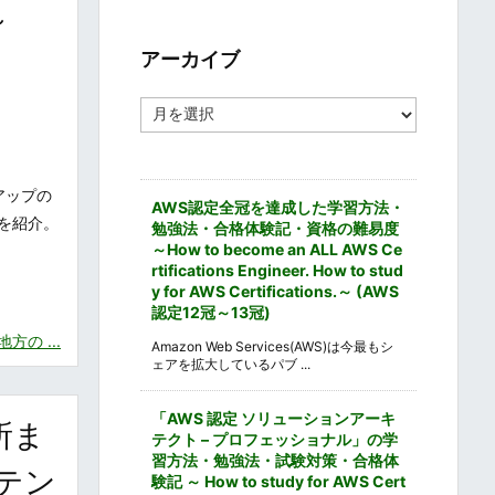
ゴ
～
リ
ー
アーカイブ
ア
ー
カ
イ
ブ
アップの
AWS認定全冠を達成した学習方法・
を紹介。
勉強法・合格体験記・資格の難易度
～How to become an ALL AWS Ce
rtifications Engineer. How to stud
y for AWS Certifications.～ (AWS
認定12冠～13冠)
の ...
Amazon Web Services(AWS)は今最もシ
ェアを拡大しているパブ ...
「AWS 認定 ソリューションアーキ
所ま
テクト – プロフェッショナル」の学
習方法・勉強法・試験対策・合格体
ウステン
験記 ～ How to study for AWS Cert