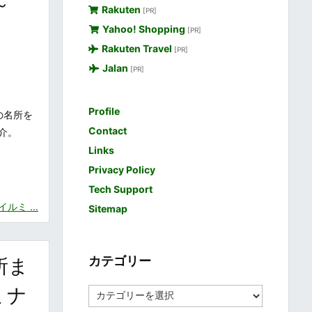
～
Rakuten
[PR]
Yahoo! Shopping
[PR]
Rakuten Travel
[PR]
Jalan
[PR]
Profile
の名所を
Contact
介。
Links
Privacy Policy
Tech Support
ミ ...
Sitemap
カテゴリー
所ま
ルミナ
カ
テ