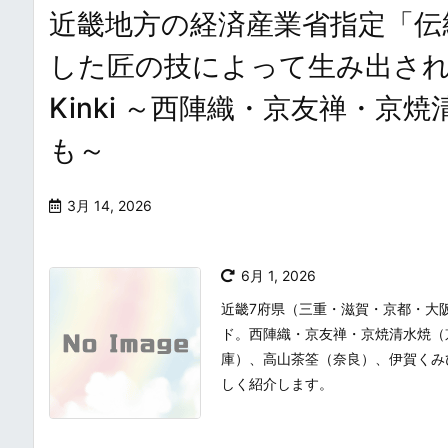
近畿地方の経済産業省指定「伝統
した匠の技によって生み出される珠玉の手仕
Kinki ～西陣織・京友禅・
も～
3月 14, 2026
6月 1, 2026
近畿7府県（三重・滋賀・京都・大
ド。西陣織・京友禅・京焼清水焼（
庫）、高山茶筌（奈良）、伊賀くみ
しく紹介します。