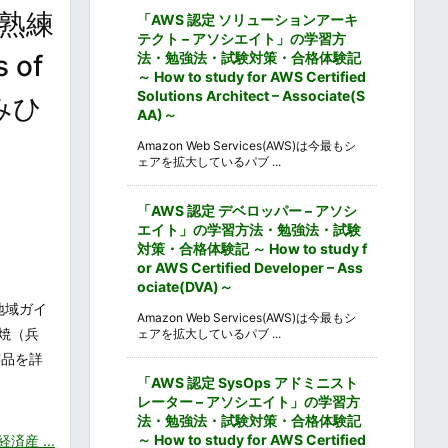
の熟練
「AWS 認定 ソリューションアーキ
テクト – アソシエイト」の学習方
 of
法・勉強法・試験対策・合格体験記
～ How to study for AWS Certified
Solutions Architect – Associate(S
みひ
AA)～
Amazon Web Services(AWS)は今最もシ
ェアを拡大しているパブ ...
「AWS 認定 デベロッパー – アソシ
エイト」の学習方法・勉強法・試験
対策・合格体験記 ～ How to study f
or AWS Certified Developer – Ass
ociate(DVA)～
地域ガイ
Amazon Web Services(AWS)は今最もシ
焼（兵
ェアを拡大しているパブ ...
芸品を詳
「AWS 認定 SysOps アドミニスト
レーター – アソシエイト」の学習方
法・勉強法・試験対策・合格体験記
～ How to study for AWS Certified
産 ...