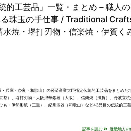
的工芸品」一覧・まとめ – 職人
事 / Traditional Crafts
京焼清水焼・堺打刃物・信楽焼・伊賀く
阪・兵庫・奈良・和歌山）の経済産業大臣指定伝統的工芸品をまとめた
京都）、堺打刃物・大阪浪華錫器（大阪）、信楽焼（滋賀）、丹波立杭
ひも・伊勢形紙（三重）、紀州漆器（和歌山）など43品目の伝統的工
記事を読む
近畿地方の経済