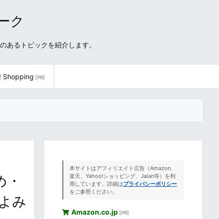
ワーク
性のあるトピックを紹介します。
! Shopping
[PR]
本サイトはアフィリエイト広告（Amazon、
め・
楽天、Yahoo!ショッピング、Jalan等）を利
用しています。詳細は
プライバシーポリシー
をご参照ください。
やよみ
Amazon.co.jp
[PR]