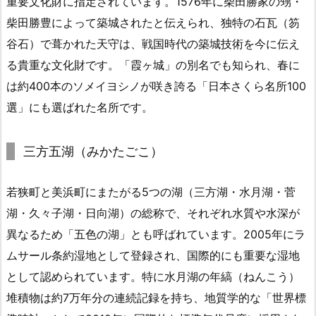
重要文化財に指定されています。1576年に柴田勝家の甥・
柴田勝豊によって築城されたと伝えられ、独特の石瓦（笏
谷石）で葺かれた天守は、戦国時代の築城技術を今に伝え
る貴重な文化財です。「霞ヶ城」の別名でも知られ、春に
は約400本のソメイヨシノが咲き誇る「日本さくら名所100
選」にも選ばれた名所です。
三方五湖（みかたごこ）
若狭町と美浜町にまたがる5つの湖（三方湖・水月湖・菅
湖・久々子湖・日向湖）の総称で、それぞれ水質や水深が
異なるため「五色の湖」とも呼ばれています。2005年にラ
ムサール条約湿地として登録され、国際的にも重要な湿地
として認められています。特に水月湖の年縞（ねんこう）
堆積物は約7万年分の連続記録を持ち、地質学的な「世界標