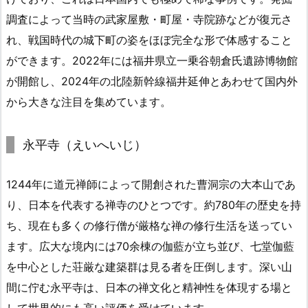
調査によって当時の武家屋敷・町屋・寺院跡などが復元さ
れ、戦国時代の城下町の姿をほぼ完全な形で体感すること
ができます。2022年には福井県立一乗谷朝倉氏遺跡博物館
が開館し、2024年の北陸新幹線福井延伸とあわせて国内外
から大きな注目を集めています。
永平寺（えいへいじ）
1244年に道元禅師によって開創された曹洞宗の大本山であ
り、日本を代表する禅寺のひとつです。約780年の歴史を持
ち、現在も多くの修行僧が厳格な禅の修行生活を送ってい
ます。広大な境内には70余棟の伽藍が立ち並び、七堂伽藍
を中心とした荘厳な建築群は見る者を圧倒します。深い山
間に佇む永平寺は、日本の禅文化と精神性を体現する場と
して世界的にも高い評価を受けています。