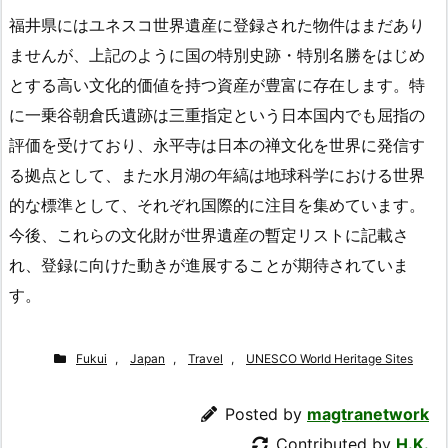
福井県にはユネスコ世界遺産に登録された物件はまだあり
ませんが、上記のように国の特別史跡・特別名勝をはじめ
とする高い文化的価値を持つ資産が豊富に存在します。特
に一乗谷朝倉氏遺跡は三重指定という日本国内でも屈指の
評価を受けており、永平寺は日本の禅文化を世界に発信す
る拠点として、また水月湖の年縞は地球科学における世界
的な標準として、それぞれ国際的に注目を集めています。
今後、これらの文化財が世界遺産の暫定リストに記載さ
れ、登録に向けた動きが進展することが期待されていま
す。
Fukui
,
Japan
,
Travel
,
UNESCO World Heritage Sites
Posted by
magtranetwork
Contributed by
H.K.