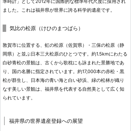
準時計」として2012年に国際的な標準年代尺度に採用され
ました。これは福井県が世界に誇る科学的遺産です。
気比の松原（けひのまつばら）
敦賀市に位置する、虹の松原（佐賀県）・三保の松原（静
岡県）と並ぶ日本三大松原のひとつです。約1.5kmにわたる
白砂青松の景観は、古くから歌枕にも詠まれた景勝地であ
り、国の名勝に指定されています。約17,000本の赤松・黒
松が群生し、日本海の青い海と白い砂浜、緑の松林が織り
なす美しい景観は、福井県を代表する自然美として広く知
られています。
福井県の世界遺産登録への展望