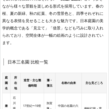
ながら様々な景観を楽しめる形式を採用しています。春の
桜、夏の新緑、秋の紅葉、冬の雪景色と、四季それぞれに
異なる表情を見せることも大きな魅力です。日本庭園の美
学的概念である「見立て」「借景」なども巧みに取り入れ
られており、空間全体が一幅の絵画のように設計されてい
ます。
日本三名園 比較一覧
庭
所
造営・主な整
藩・
園
在
名称の由来
主な見どころ
備時期
藩主
名
地
石
川
加賀
兼
17世紀〜19世
中国の名園の六
県
藩・
徽軫灯籠・雪