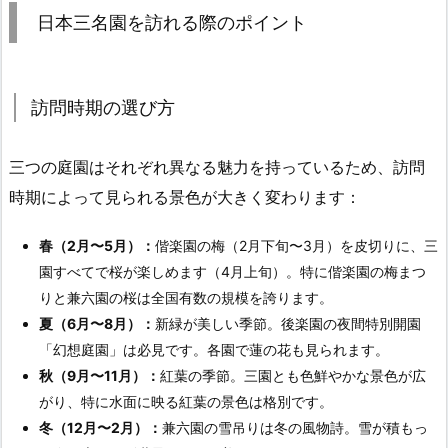
日本三名園を訪れる際のポイント
訪問時期の選び方
三つの庭園はそれぞれ異なる魅力を持っているため、訪問
時期によって見られる景色が大きく変わります：
春（2月〜5月）：
偕楽園の梅（2月下旬〜3月）を皮切りに、三
園すべてで桜が楽しめます（4月上旬）。特に偕楽園の梅まつ
りと兼六園の桜は全国有数の規模を誇ります。
夏（6月〜8月）：
新緑が美しい季節。後楽園の夜間特別開園
「幻想庭園」は必見です。各園で蓮の花も見られます。
秋（9月〜11月）：
紅葉の季節。三園とも色鮮やかな景色が広
がり、特に水面に映る紅葉の景色は格別です。
冬（12月〜2月）：
兼六園の雪吊りは冬の風物詩。雪が積もっ