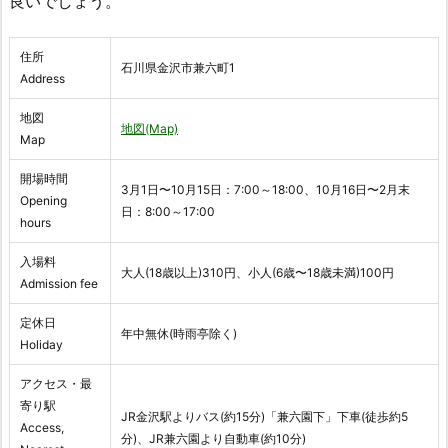
良いでしょう。
住所
石川県金沢市兼六町1
Address
地図
地図(Map)
Map
開場時間
3月1日〜10月15日：7:00～18:00、10月16日〜2月末
Opening
日：8:00～17:00
hours
入場料
大人(18歳以上)310円、小人(6歳〜18歳未満)100円
Admission fee
定休日
年中無休(時雨亭除く)
Holiday
アクセス・最
寄り駅
JR金沢駅よりバス(約15分)「兼六園下」下車(徒歩約5
Access,
分)、JR兼六園より自動車(約10分)