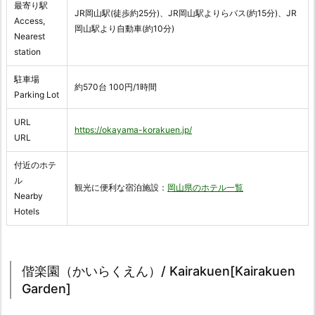
最寄り駅
JR岡山駅(徒歩約25分)、JR岡山駅よりらバス(約15分)、JR
Access,
岡山駅より自動車(約10分)
Nearest
station
駐車場
約570台 100円/1時間
Parking Lot
URL
https://okayama-korakuen.jp/
URL
付近のホテ
ル
観光に便利な宿泊施設：
岡山県のホテル一覧
Nearby
Hotels
偕楽園（かいらくえん）/ Kairakuen[Kairakuen
Garden]