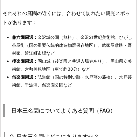
それぞれの庭園の近くには、合わせて訪れたい観光スポッ
トがあります：
兼六園周辺：
金沢城公園（無料）、金沢21世紀美術館、ひがし
茶屋街（国の重要伝統的建造物群保存地区）、武家屋敷跡・野
村家、近江町市場など
後楽園周辺：
岡山城（後楽園と共通入場券あり）、岡山県立美
術館、倉敷美観地区（車で約30分）など
偕楽園周辺：
弘道館（国の特別史跡・水戸藩の藩校）、水戸芸
術館、千波湖、偕楽園公園など
日本三名園についてよくある質問（FAQ）
Q. 日本三名園はどこにありますか？