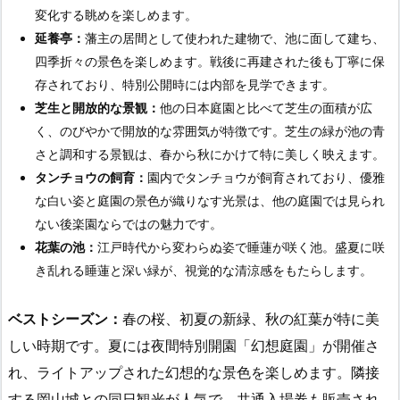
変化する眺めを楽しめます。
延養亭：
藩主の居間として使われた建物で、池に面して建ち、
四季折々の景色を楽しめます。戦後に再建された後も丁寧に保
存されており、特別公開時には内部を見学できます。
芝生と開放的な景観：
他の日本庭園と比べて芝生の面積が広
く、のびやかで開放的な雰囲気が特徴です。芝生の緑が池の青
さと調和する景観は、春から秋にかけて特に美しく映えます。
タンチョウの飼育：
園内でタンチョウが飼育されており、優雅
な白い姿と庭園の景色が織りなす光景は、他の庭園では見られ
ない後楽園ならではの魅力です。
花葉の池：
江戸時代から変わらぬ姿で睡蓮が咲く池。盛夏に咲
き乱れる睡蓮と深い緑が、視覚的な清涼感をもたらします。
ベストシーズン：
春の桜、初夏の新緑、秋の紅葉が特に美
しい時期です。夏には夜間特別開園「幻想庭園」が開催さ
れ、ライトアップされた幻想的な景色を楽しめます。隣接
する岡山城との同日観光が人気で、共通入場券も販売され