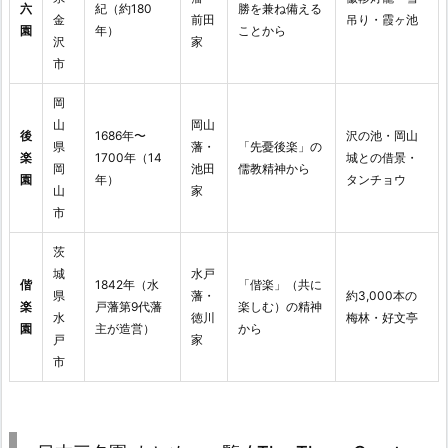
六
紀（約180
勝を兼ね備える
金
前田
吊り・霞ヶ池
園
年）
ことから
沢
家
市
岡
山
岡山
後
1686年〜
沢の池・岡山
県
藩・
「先憂後楽」の
楽
1700年（14
城との借景・
岡
池田
儒教精神から
園
年）
タンチョウ
山
家
市
茨
城
水戸
偕
1842年（水
「偕楽」（共に
県
藩・
約3,000本の
楽
戸藩第9代藩
楽しむ）の精神
水
徳川
梅林・好文亭
園
主が造営）
から
戸
家
市