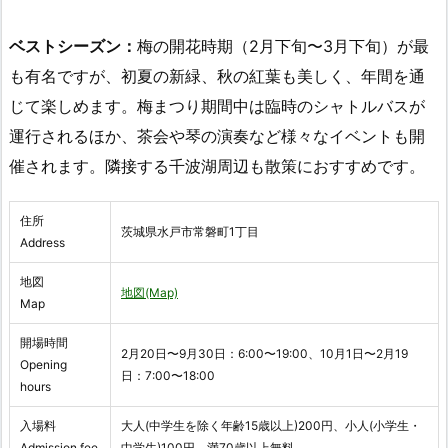
ベストシーズン：
梅の開花時期（2月下旬〜3月下旬）が最
も有名ですが、初夏の新緑、秋の紅葉も美しく、年間を通
じて楽しめます。梅まつり期間中は臨時のシャトルバスが
運行されるほか、茶会や琴の演奏など様々なイベントも開
催されます。隣接する千波湖周辺も散策におすすめです。
住所
茨城県水戸市常磐町1丁目
Address
地図
地図(Map)
Map
開場時間
2月20日〜9月30日：6:00〜19:00、10月1日〜2月19
Opening
日：7:00〜18:00
hours
入場料
大人(中学生を除く年齢15歳以上)200円、小人(小学生・
Admission fee
中学生)100円、満70歳以上無料