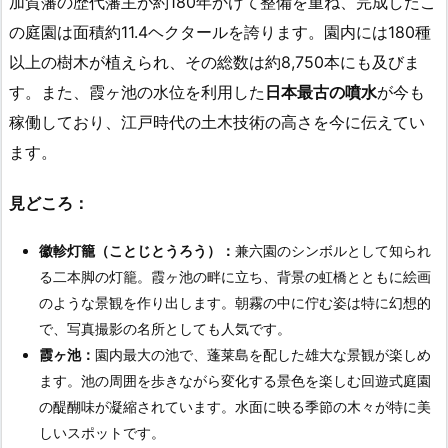
加賀藩の歴代藩主が約180年かけて整備を重ね、完成したこ
の庭園は面積約11.4ヘクタールを誇ります。園内には180種
以上の樹木が植えられ、その総数は約8,750本にも及びま
す。また、霞ヶ池の水位を利用した
日本最古の噴水
が今も
稼働しており、江戸時代の土木技術の高さを今に伝えてい
ます。
見どころ：
徽軫灯籠（ことじとうろう）：
兼六園のシンボルとして知られ
る二本脚の灯籠。霞ヶ池の畔に立ち、背景の虹橋とともに絵画
のような景観を作り出します。朝霧の中に佇む姿は特に幻想的
で、写真撮影の名所としても人気です。
霞ヶ池：
園内最大の池で、蓬莱島を配した雄大な景観が楽しめ
ます。池の周囲を歩きながら変化する景色を楽しむ回遊式庭園
の醍醐味が凝縮されています。水面に映る季節の木々が特に美
しいスポットです。