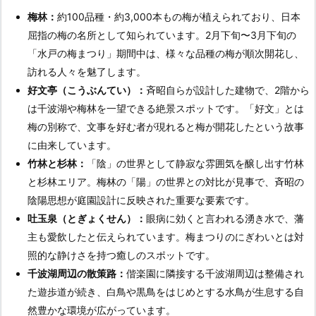
梅林：
約100品種・約3,000本もの梅が植えられており、日本
屈指の梅の名所として知られています。2月下旬〜3月下旬の
「水戸の梅まつり」期間中は、様々な品種の梅が順次開花し、
訪れる人々を魅了します。
好文亭（こうぶんてい）：
斉昭自らが設計した建物で、2階から
は千波湖や梅林を一望できる絶景スポットです。「好文」とは
梅の別称で、文事を好む者が現れると梅が開花したという故事
に由来しています。
竹林と杉林：
「陰」の世界として静寂な雰囲気を醸し出す竹林
と杉林エリア。梅林の「陽」の世界との対比が見事で、斉昭の
陰陽思想が庭園設計に反映された重要な要素です。
吐玉泉（とぎょくせん）：
眼病に効くと言われる湧き水で、藩
主も愛飲したと伝えられています。梅まつりのにぎわいとは対
照的な静けさを持つ癒しのスポットです。
千波湖周辺の散策路：
偕楽園に隣接する千波湖周辺は整備され
た遊歩道が続き、白鳥や黒鳥をはじめとする水鳥が生息する自
然豊かな環境が広がっています。