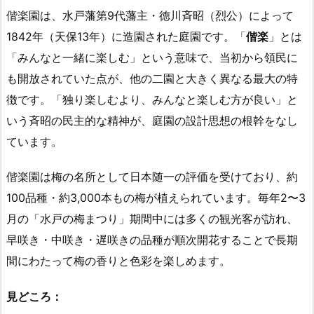
偕楽園は、水戸藩第9代藩主・徳川斉昭（烈公）によって
1842年（天保13年）に造園された庭園です。「
偕楽
」とは
「みんなと一緒に楽しむ」という意味で、当初から領民に
も開放されていた点が、他の二園と大きく異なる最大の特
徴です。「独り楽しむより、みんなと楽しむ方が良い」と
いう斉昭の民主的な精神が、庭園の設計思想の根幹をなし
ています。
偕楽園は梅の名所として日本随一の評価を受けており、約
100品種・約3,000本もの梅が植えられています。毎年2〜3
月の「水戸の梅まつり」期間中には多くの観光客が訪れ、
早咲き・中咲き・遅咲きの品種が順次開花することで長期
間にわたって梅の香りと色彩を楽しめます。
見どころ：