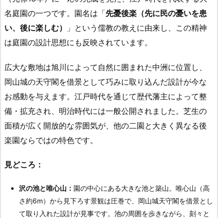
名庭園の一つです。園名は「
先憂後楽（先に民の憂いを患
い、後に楽しむ）
」という儒教の教えに由来し、この精神
は庭園の設計思想にも反映されています。
広大な敷地は旭川によって自然に囲まれた中洲に位置し、
岡山城の天守閣を借景として巧みに取り込んだ設計が今な
お感動を与えます。江戸時代を通じて歴代藩主によって整
備・拡充され、明治時代には一般公開されました。芝生の
面積が広く開放的な雰囲気が、他の二園と大きく異なる後
楽園ならではの特色です。
見どころ：
沢の池と唯心山：
園の中心にある大きな池と築山。唯心山（高
さ約6m）から見下ろす景観は圧巻で、岡山城天守閣を借景とし
て取り入れた設計が見事です。池の周囲を歩きながら、刻々と