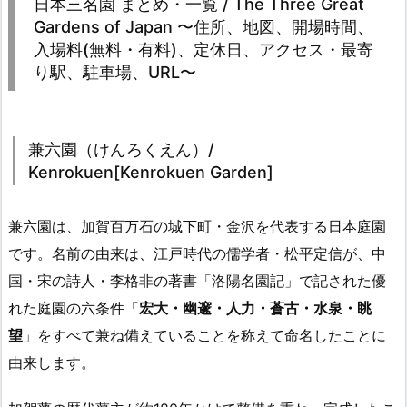
日本三名園 まとめ・一覧 / The Three Great
Gardens of Japan 〜住所、地図、開場時間、
入場料(無料・有料)、定休日、アクセス・最寄
り駅、駐車場、URL〜
兼六園（けんろくえん）/
Kenrokuen[Kenrokuen Garden]
兼六園は、加賀百万石の城下町・金沢を代表する日本庭園
です。名前の由来は、江戸時代の儒学者・松平定信が、中
国・宋の詩人・李格非の著書「洛陽名園記」で記された優
れた庭園の六条件「
宏大・幽邃・人力・蒼古・水泉・眺
望
」をすべて兼ね備えていることを称えて命名したことに
由来します。