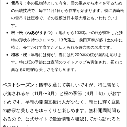
雪吊り：
冬の風物詩として有名。雪の重みから木々を守るため
の伝統技法で、毎年11月1日から作業が始まります。特に唐崎松
の雪吊りは圧巻で、その規模は日本最大級ともいわれていま
す。
根上松（ねあがりまつ）：
地面から10本以上の根が露出した独
特の形状を持つクロマツ。13代藩主・前田斉泰が盛り土の中に
植え、長年かけて育てたと伝えられる兼六園の名木です。
梅林・桜：
早春には梅が、春には約200本の桜が園内を彩りま
す。特に桜の季節には夜間のライトアップも実施され、昼とは
異なる幻想的な美しさを楽しめます。
ベストシーズン：
四季を通じて美しいですが、特に雪吊り
が施される冬（11月〜3月）と桜の季節（4月上旬）がおす
すめです。早朝の開園直後は人が少なく、朝日に輝く庭園
の静寂な美しさをゆっくりと楽しめます。無料開園期間も
あるので、公式サイトで最新情報を確認してから訪れると