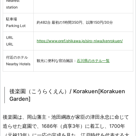
Nearest
station
駐車場
約482台 最初の1時間350円、以降150円/30分
Parking Lot
URL
https://www.pref.ishikawa.jp/siro-niwa/kenrokuen/
URL
付近のホテル
観光に便利な宿泊施設：
石川県のホテル一覧
Nearby Hotels
後楽園（こうらくえん）/ Korakuen[Korakuen
Garden]
後楽園は、岡山藩主・池田綱政が家臣の津田永忠に命じて
造らせた庭園で、1686年（貞享3年）に着工し、1700年
（元禄13年）に一応の完成を見た、江戸時代を代表する大