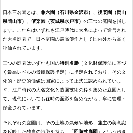
日本三名園とは、
兼六園（石川県金沢市）
、
後楽園（岡山
県岡山市）
、
偕楽園（茨城県水戸市）
の三つの庭園を指し
ます。これらはいずれも江戸時代に大名によって造営され
た大名庭園で、日本庭園の最高傑作として国内外から高く
評価されています。
三つの庭園はいずれも国の
特別名勝
（文化財保護法に基づ
く最高レベルの景観保護指定）に指定されており、その文
化的・歴史的価値は国家によって正式に認められていま
す。江戸時代の大名文化と造園技術の粋を集めた庭園とし
て、現代においても往時の面影を留めながら丁寧に管理・
保全されています。
それぞれの庭園は、その土地の気候や地形、藩主の美意識
を反映した独自の特徴を持ち、「
回遊式庭園
」という歩き