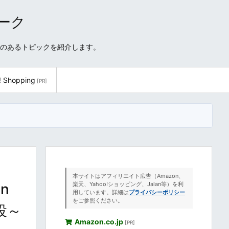
ワーク
性のあるトピックを紹介します。
! Shopping
[PR]
本サイトはアフィリエイト広告（Amazon、
n
楽天、Yahoo!ショッピング、Jalan等）を利
用しています。詳細は
プライバシーポリシー
をご参照ください。
設～
Amazon.co.jp
[PR]