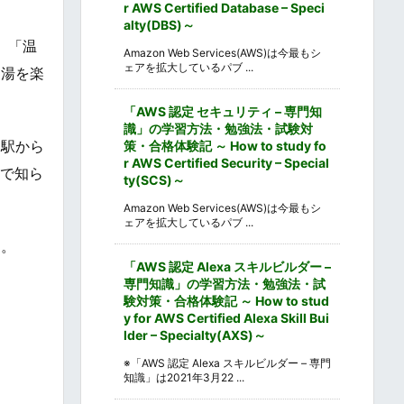
r AWS Certified Database – Speci
alty(DBS)～
、「温
Amazon Web Services(AWS)は今最もシ
ェアを拡大しているパブ ...
る湯を楽
「AWS 認定 セキュリティ – 専門知
識」の学習方法・勉強法・試験対
、駅から
策・合格体験記 ～ How to study fo
r AWS Certified Security – Special
さで知ら
ty(SCS)～
Amazon Web Services(AWS)は今最もシ
ェアを拡大しているパブ ...
す。
「AWS 認定 Alexa スキルビルダー –
専門知識」の学習方法・勉強法・試
験対策・合格体験記 ～ How to stud
y for AWS Certified Alexa Skill Bui
lder – Specialty(AXS)～
※「AWS 認定 Alexa スキルビルダー – 専門
知識」は2021年3月22 ...