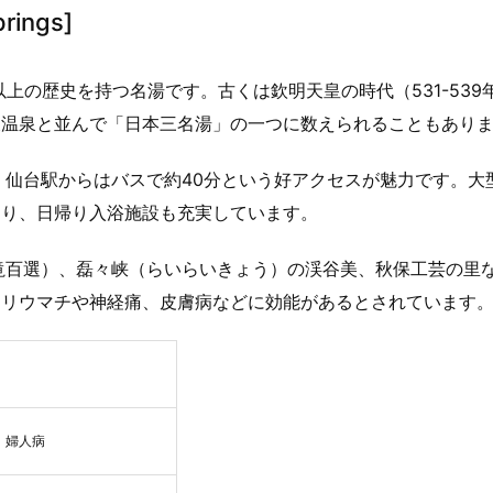
rings]
上の歴史を持つ名湯です。古くは欽明天皇の時代（531-539
後温泉と並んで「日本三名湯」の一つに数えられることもあり
、仙台駅からはバスで約40分という好アクセスが魅力です。大
おり、日帰り入浴施設も充実しています。
滝百選）、磊々峡（らいらいきょう）の渓谷美、秋保工芸の里
、リウマチや神経痛、皮膚病などに効能があるとされています
、婦人病