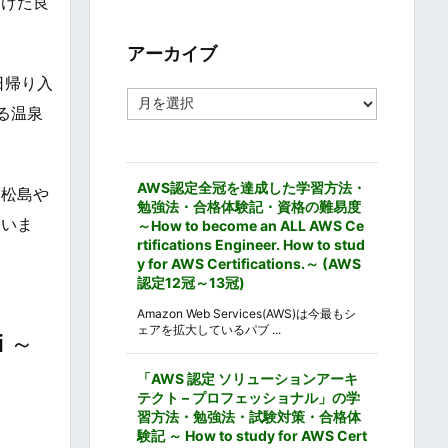
受けた良
ゴ
リ
ー
アーカイブ
日帰り入
ア
る温泉
ー
カ
イ
ブ
AWS認定全冠を達成した学習方法・
、松島や
勉強法・合格体験記・資格の難易度
ていま
～How to become an ALL AWS Ce
rtifications Engineer. How to stud
y for AWS Certifications.～ (AWS
認定12冠～13冠)
Amazon Web Services(AWS)は今最もシ
ェアを拡大しているパブ ...
i ～
「AWS 認定 ソリューションアーキ
テクト – プロフェッショナル」の学
習方法・勉強法・試験対策・合格体
験記 ～ How to study for AWS Cert