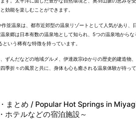
います。太平洋に面した豊かな自然環境と、奥羽山脈の恵みを
質と効能を楽しむことができます。
や作並温泉は、都市近郊型の温泉リゾートとして人気があり、
温泉郷は日本有数の温泉地として知られ、5つの温泉地からな
するという稀有な特徴を持っています。
ン、ずんだなどの地域グルメ、伊達政宗ゆかりの歴史的建造物
。四季折々の風景と共に、身体も心も癒される温泉体験が待っ
Popular Hot Springs in Miyag
・ホテルなどの宿泊施設～