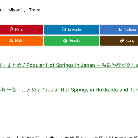
n
,
Miyagi
,
Travel
Pin it
LinkedIn
B!
Hatena
RSS
Feedly
Copy
 Popular Hot Springs in Japan ～温泉旅行が楽
 / Popular Hot Springs in Hokkaido and Toh