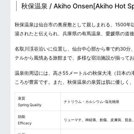
秋保温泉 / Akiho Onsen[Akiho Hot Sp
秋保温泉は仙台市の奥座敷として親しまれる、1500年以
湯されたと伝えられ、兵庫県の有馬温泉、愛媛県の道
名取川渓谷沿いに位置し、仙台中心部から車で約30分
テルから風情ある旅館まで、多様な宿泊施設が揃って
温泉街周辺には、高さ55メートルの秋保大滝（日本の
ころが豊富です。また、秋保温泉の泉質は肌に優しく
泉質
ナトリウム・カルシウム-塩化物泉
Spring Quality
効能
リューマチ、神経痛、創傷、皮膚病、貧血
Efficacy