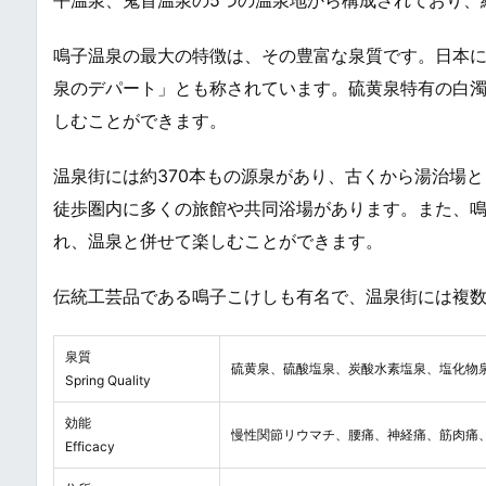
平温泉、鬼首温泉の5つの温泉地から構成されており、
鳴子温泉の最大の特徴は、その豊富な泉質です。日本に
泉のデパート」とも称されています。硫黄泉特有の白
しむことができます。
温泉街には約370本もの源泉があり、古くから湯治場
徒歩圏内に多くの旅館や共同浴場があります。また、鳴
れ、温泉と併せて楽しむことができます。
伝統工芸品である鳴子こけしも有名で、温泉街には複
泉質
硫黄泉、硫酸塩泉、炭酸水素塩泉、塩化物
Spring Quality
効能
慢性関節リウマチ、腰痛、神経痛、筋肉痛
Efficacy