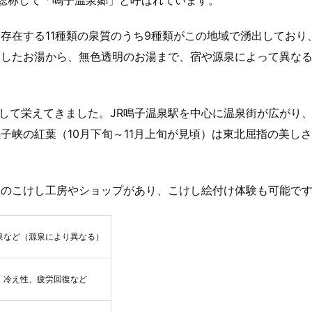
総称して「鳴子温泉郷」と呼ばれています。
存在する11種類の泉質のうち9種類がこの地域で湧出しており
濁したお湯から、無色透明のお湯まで、宿や源泉によって異な
として栄えてきました。JR鳴子温泉駅を中心に温泉街が広がり
子峡の紅葉（10月下旬～11月上旬が見頃）は東北屈指の美し
数のこけし工房やショップがあり、こけし絵付け体験も可能で
泉など（源泉により異なる）
、冷え性、疲労回復など