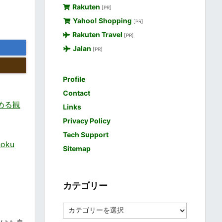
Rakuten
[PR]
Yahoo! Shopping
[PR]
Rakuten Travel
[PR]
Jalan
[PR]
Profile
Contact
しめる観
Links
Privacy Policy
Tech Support
oku
Sitemap
カテゴリー
カ
テ