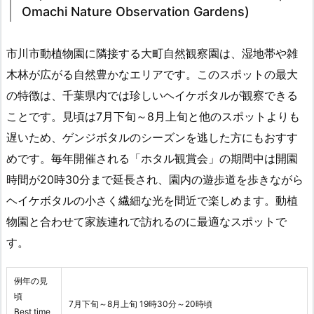
Omachi Nature Observation Gardens)
市川市動植物園に隣接する大町自然観察園は、湿地帯や雑
木林が広がる自然豊かなエリアです。このスポットの最大
の特徴は、千葉県内では珍しいヘイケボタルが観察できる
ことです。見頃は7月下旬～8月上旬と他のスポットよりも
遅いため、ゲンジボタルのシーズンを逃した方にもおすす
めです。毎年開催される「ホタル観賞会」の期間中は開園
時間が20時30分まで延長され、園内の遊歩道を歩きながら
ヘイケボタルの小さく繊細な光を間近で楽しめます。動植
物園と合わせて家族連れで訪れるのに最適なスポットで
す。
例年の見
頃
7月下旬～8月上旬 19時30分～20時頃
Best time