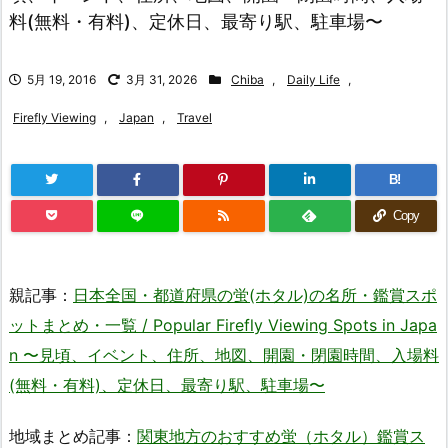
料(無料・有料)、定休日、最寄り駅、駐車場〜
5月 19, 2016
3月 31, 2026
Chiba
,
Daily Life
,
Firefly Viewing
,
Japan
,
Travel
B!
Copy
親記事：
日本全国・都道府県の蛍(ホタル)の名所・鑑賞スポ
ットまとめ・一覧 / Popular Firefly Viewing Spots in Japa
n 〜見頃、イベント、住所、地図、開園・閉園時間、入場料
(無料・有料)、定休日、最寄り駅、駐車場〜
地域まとめ記事：
関東地方のおすすめ蛍（ホタル）鑑賞ス