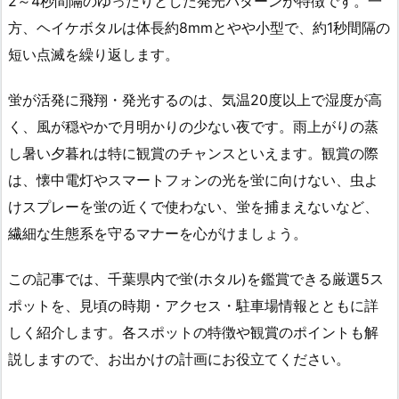
2～4秒間隔のゆったりとした発光パターンが特徴です。一
方、ヘイケボタルは体長約8mmとやや小型で、約1秒間隔の
短い点滅を繰り返します。
蛍が活発に飛翔・発光するのは、気温20度以上で湿度が高
く、風が穏やかで月明かりの少ない夜です。雨上がりの蒸
し暑い夕暮れは特に観賞のチャンスといえます。観賞の際
は、懐中電灯やスマートフォンの光を蛍に向けない、虫よ
けスプレーを蛍の近くで使わない、蛍を捕まえないなど、
繊細な生態系を守るマナーを心がけましょう。
この記事では、千葉県内で蛍(ホタル)を鑑賞できる厳選5ス
ポットを、見頃の時期・アクセス・駐車場情報とともに詳
しく紹介します。各スポットの特徴や観賞のポイントも解
説しますので、お出かけの計画にお役立てください。