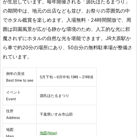
が生息しています。毎年開催される「源氏ほたるまつり」
の期間中は、地元の出店なども並び、お祭りの雰囲気の中
でホタル鑑賞を楽しめます。入場無料・24時間開放で、周
囲は田園風景が広がる静かな環境のため、人工的な光に邪
魔されずにホタルの自然な光を堪能できます。JR大原駅か
ら車で約20分の場所にあり、50台分の無料駐車場が整備さ
れています。
例年の見頃
5月下旬～6月中旬 19時～21時頃
Best time to see
イベント
源氏ほたるまつり
Event
住所
千葉県いすみ市山田
Address
地図
地図(Map)
Map