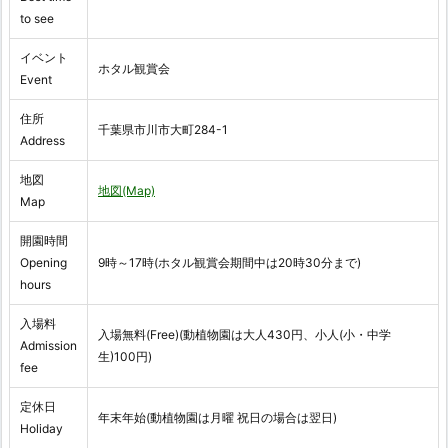
to see
イベント
ホタル観賞会
Event
住所
千葉県市川市大町284-1
Address
地図
地図(Map)
Map
開園時間
Opening
9時～17時(ホタル観賞会期間中は20時30分まで)
hours
入場料
入場無料(Free)(動植物園は大人430円、小人(小・中学
Admission
生)100円)
fee
定休日
年末年始(動植物園は月曜 祝日の場合は翌日)
Holiday