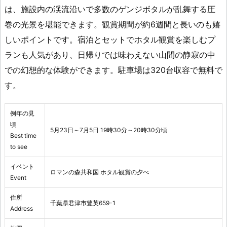
は、施設内の渓流沿いで多数のゲンジボタルが乱舞する圧
巻の光景を堪能できます。観賞期間が約6週間と長いのも嬉
しいポイントです。宿泊とセットでホタル観賞を楽しむプ
ランも人気があり、日帰りでは味わえない山間の静寂の中
での幻想的な体験ができます。駐車場は320台収容で無料で
す。
例年の見
頃
5月23日～7月5日 19時30分～20時30分頃
Best time
to see
イベント
ロマンの森共和国 ホタル観賞の夕べ
Event
住所
千葉県君津市豊英659-1
Address