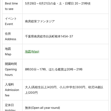
Best time
5月29日～6月21日の金・土・日曜日 20～21時頃
to see
イベント
南房総蛍ファンタジア
Event
住所
千葉県南房総市白浜町根本1454-37
Address
地図
地図(Map)
Map
開園時間
Opening
8時30分～17時、ほたる鑑賞は20時～21時
hours
入場料
大人(高校生以上)420円、小人(中学生)300円、幼児(4歳以
Admission
上)200円
fee
定休日
無休(Open all year round)
Holiday