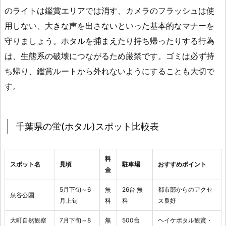
のライトは鑑賞エリアでは消す、カメラのフラッシュは使
用しない、大きな声を出さないといった基本的なマナーを
守りましょう。ホタルを捕まえたり持ち帰ったりする行為
は、生態系の破壊につながるため厳禁です。ゴミは必ず持
ち帰り、鑑賞ルートから外れないようにすることも大切で
す。
千葉県の蛍(ホタル)スポット比較表
料
スポット名
見頃
駐車場
おすすめポイント
金
5月下旬～6
無
26台 無
都市部からのアクセ
泉谷公園
月上旬
料
料
ス良好
大町自然観察
7月下旬～8
無
500台
ヘイケボタル観賞・