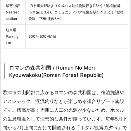
最寄り駅
JR市川大野駅より京成バス動植物園行き(15分)「動植物園」
Nearest
下車(徒歩3分)、コミュニティバス松飛台駅行き(15分)「動植
station
物園」下車(徒歩3分)
駐車場
Parking
500台 500円/1日
Lot
ロマンの森共和国 / Roman No Mori
Kyouwakoku(Roman Forest Republic)
君津市の山間部に広がるロマンの森共和国は、宿泊施設や
アスレチック、渓流釣りなどが楽しめる複合リゾート施設
です。標高が高く周囲に人工の光源が少ないため、ホタル
の生息環境として理想的な条件が揃っています。毎年5月下
旬から7月上旬にかけて開催される「ホタル観賞の夕べ」で