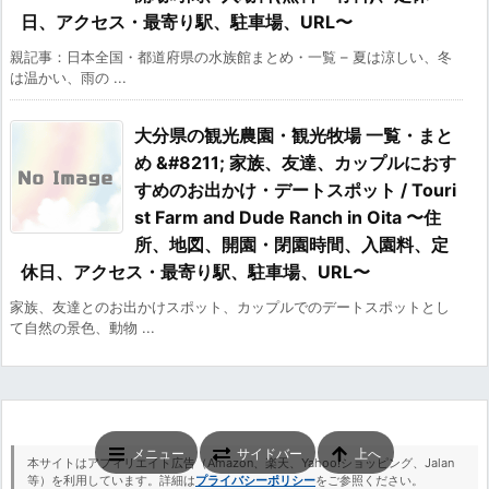
日、アクセス・最寄り駅、駐車場、URL〜
親記事：日本全国・都道府県の水族館まとめ・一覧 – 夏は涼しい、冬
は温かい、雨の ...
大分県の観光農園・観光牧場 一覧・まと
め &#8211; 家族、友達、カップルにおす
すめのお出かけ・デートスポット / Touri
st Farm and Dude Ranch in Oita 〜住
所、地図、開園・閉園時間、入園料、定
休日、アクセス・最寄り駅、駐車場、URL〜
家族、友達とのお出かけスポット、カップルでのデートスポットとし
て自然の景色、動物 ...
メニュー
サイドバー
上へ
本サイトはアフィリエイト広告（Amazon、楽天、Yahoo!ショッピング、Jalan
等）を利用しています。詳細は
プライバシーポリシー
をご参照ください。