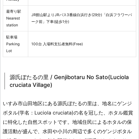
最寄り駅
JR館山駅よりJRバス3番線白浜行き(29分)「白浜フラワーパ
Nearest
ーク前」下車(徒歩1分)
station
駐車場
Parking
100台 入場料支払者無料(Free)
Lot
源氏ぼたるの里 / Genjibotaru No Sato(Luciola
cruciata Village)
いすみ市山田地区にある源氏ぼたるの里は、地名にゲンジ
ボタル(学名：Luciola cruciata)の名を冠した、ホタル鑑賞
に特化した自然スポットです。地域住民によるホタルの保
護活動が盛んで、水田や小川の周辺で多くのゲンジボタル