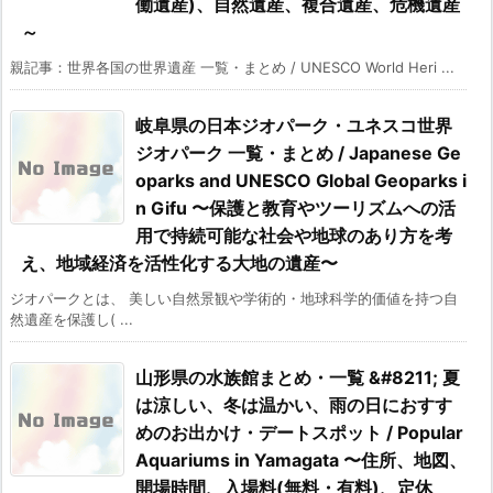
働遺産)、自然遺産、複合遺産、危機遺産
～
親記事：世界各国の世界遺産 一覧・まとめ / UNESCO World Heri ...
岐阜県の日本ジオパーク・ユネスコ世界
ジオパーク 一覧・まとめ / Japanese Ge
oparks and UNESCO Global Geoparks i
n Gifu 〜保護と教育やツーリズムへの活
用で持続可能な社会や地球のあり方を考
え、地域経済を活性化する大地の遺産〜
ジオパークとは、 美しい自然景観や学術的・地球科学的価値を持つ自
然遺産を保護し( ...
山形県の水族館まとめ・一覧 &#8211; 夏
は涼しい、冬は温かい、雨の日におすす
めのお出かけ・デートスポット / Popular
Aquariums in Yamagata 〜住所、地図、
開場時間、入場料(無料・有料)、定休