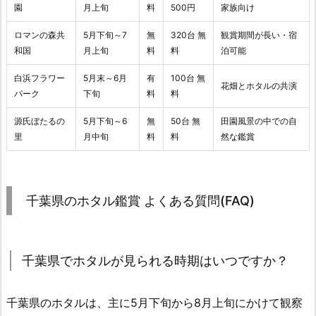
園
月上旬
料
500円
家族向け
ロマンの森共
5月下旬～7
無
320台 無
観賞期間が長い・宿
和国
月上旬
料
料
泊可能
白浜フラワー
5月末～6月
有
100台 無
花畑とホタルの共演
パーク
下旬
料
料
源氏ぼたるの
5月下旬～6
無
50台 無
田園風景の中での自
里
月中旬
料
料
然な鑑賞
千葉県のホタル鑑賞 よくある質問(FAQ)
千葉県でホタルが見られる時期はいつですか？
千葉県のホタルは、主に5月下旬から8月上旬にかけて観察