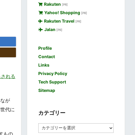
Rakuten
[PR]
Yahoo! Shopping
[PR]
Rakuten Travel
[PR]
Jalan
[PR]
Profile
Contact
Links
Privacy Policy
出される
Tech Support
Sitemap
りなが
何世代に
カテゴリー
カ
テ
すもの