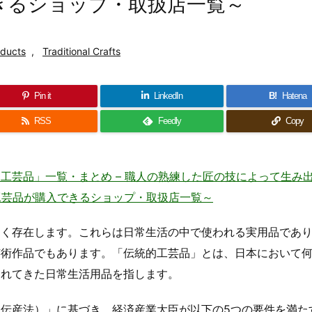
できるショップ・取扱店一覧～
oducts
,
Traditional Crafts
Pin it
LinkedIn
B!
Hatena
RSS
Feedly
Copy
工芸品」一覧・まとめ – 職人の熟練した匠の技によって生み
an ～伝統的工芸品が購入できるショップ・取扱店一覧～
多く存在します。これらは日常生活の中で使われる実用品であ
芸術作品でもあります。「伝統的工芸品」とは、日本において
されてきた日常生活用品を指します。
伝産法）」に基づき、経済産業大臣が以下の5つの要件を満た