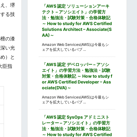
栄え、堺
「AWS 認定 ソリューションアーキ
テクト – アソシエイト」の学習方
工する技
法・勉強法・試験対策・合格体験記
～ How to study for AWS Certified
Solutions Architect – Associate(S
AA)～
黒檀の漆
Amazon Web Services(AWS)は今最もシ
て深い光
ェアを拡大しているパブ ...
とめ）と
「AWS 認定 デベロッパー – アソシ
大臣指
エイト」の学習方法・勉強法・試験
対策・合格体験記 ～ How to study f
or AWS Certified Developer – Ass
ociate(DVA)～
Amazon Web Services(AWS)は今最もシ
ェアを拡大しているパブ ...
「AWS 認定 SysOps アドミニスト
レーター – アソシエイト」の学習方
法・勉強法・試験対策・合格体験記
～ How to study for AWS Certified