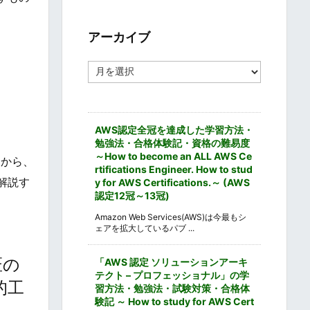
ゴ
リ
ー
アーカイブ
ア
ー
カ
イ
ブ
AWS認定全冠を達成した学習方法・
勉強法・合格体験記・資格の難易度
～How to become an ALL AWS Ce
中から、
rtifications Engineer. How to stud
解説す
y for AWS Certifications.～ (AWS
認定12冠～13冠)
Amazon Web Services(AWS)は今最もシ
ェアを拡大しているパブ ...
匠の
「AWS 認定 ソリューションアーキ
テクト – プロフェッショナル」の学
統的工
習方法・勉強法・試験対策・合格体
験記 ～ How to study for AWS Cert