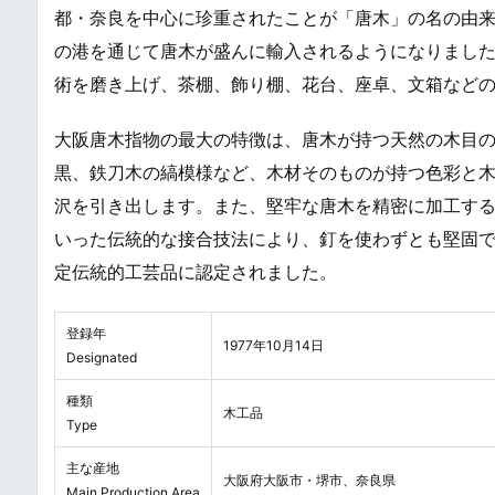
都・奈良を中心に珍重されたことが「唐木」の名の由
の港を通じて唐木が盛んに輸入されるようになりまし
術を磨き上げ、茶棚、飾り棚、花台、座卓、文箱など
大阪唐木指物の最大の特徴は、唐木が持つ天然の木目
黒、鉄刀木の縞模様など、木材そのものが持つ色彩と
沢を引き出します。また、堅牢な唐木を精密に加工す
いった伝統的な接合技法により、釘を使わずとも堅固で美
定伝統的工芸品に認定されました。
登録年
1977年10月14日
Designated
種類
木工品
Type
主な産地
大阪府大阪市・堺市、奈良県
Main Production Area