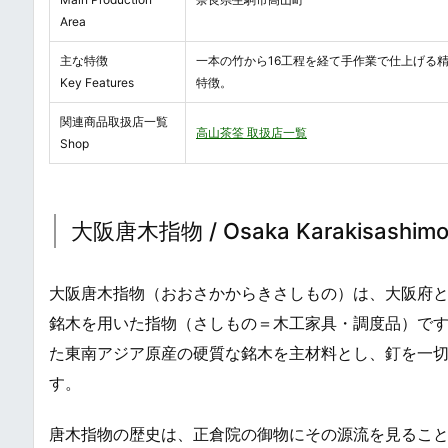
Area
主な特徴
一本の竹から16工程を経て手作業で仕上げる
Key Features
特徴。
関連商品取扱店一覧
高山茶筌 取扱店一覧
Shop
大阪唐木指物 / Osaka Karakisashimon
大阪唐木指物（おおさかからきさしもの）は、大阪府
銘木を用いた指物（さしもの＝木工家具・調度品）で
た東南アジア原産の硬質な銘木を主材料とし、釘を一
す。
唐木指物の歴史は、正倉院の御物にその源流を見るこ