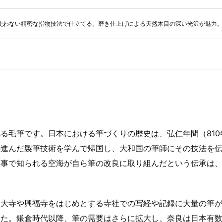
使わない精密な指物技法で仕立てる。磨き仕上げによる天然木目の深い光沢が魅力
る毛筆です。日本における筆づくりの歴史は、弘仁年間（810
の進んだ製筆技術を学んで帰国し、大和国の筆師にその技法を
故事で知られる空海が自ら筆の改良に取り組んだという伝承は
東大寺や興福寺をはじめとする寺社での写経や記録に大量の筆
した。鎌倉時代以降、筆の需要はさらに拡大し、奈良は日本有