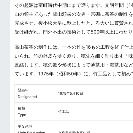
その起源は室町時代中期にまで遡ります。文明年間（14
山の領主であった鷹山頼栄の次男・宗砌に茶筌の制作
完成させ、後小松天皇に献上したところ大いに賞賛さ
受け継がれ、門外不出の技術として500年以上にわた
高山茶筌の制作には、一本の竹を16もの工程を経て仕
いられ、竹の外皮を薄く割り、穂先を細く削り出す「
直結します。穂の数や形状によって薄茶用・濃茶用など
ています。1975年（昭和50年）に、竹工品として初
登録年
1975年5月10日
Designated
種類
竹工品
Type
主な産地
Main Production
奈良県生駒市高山町