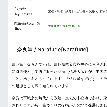
主な特徴
紫檀・黒檀・鉄刀木などの唐木を用い、釘を
Key Features
関連商品取扱店一覧
大阪唐木指物 取扱店一覧
Shop
奈良筆 / Narafude[Narafude]
奈良筆（ならふで）は、奈良県奈良市を中心に生産され
に遣唐使として唐に渡った空海（弘法大師）が、中国
ことに始まるとされています。「弘法筆を選ばず」の
の起源として広く知られています。
奈良は平城京の時代から政治・文化の中心地であり、
されたことから、筆づくりの技術がこの地で発展しま