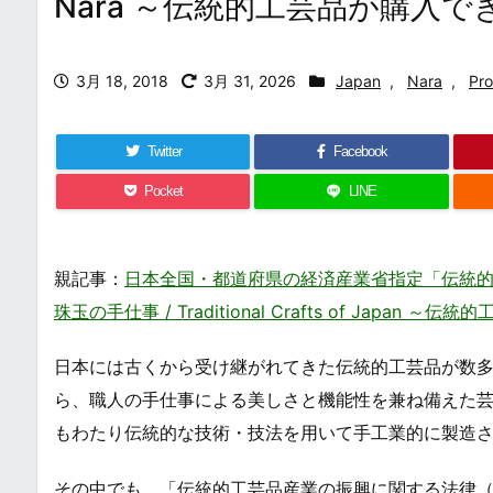
Nara ～伝統的工芸品が購入
3月 18, 2018
3月 31, 2026
Japan
,
Nara
,
Pr
Twitter
Facebook
Pocket
LINE
親記事：
日本全国・都道府県の経済産業省指定「伝統的
珠玉の手仕事 / Traditional Crafts of Jap
日本には古くから受け継がれてきた伝統的工芸品が数
ら、職人の手仕事による美しさと機能性を兼ね備えた
もわたり伝統的な技術・技法を用いて手工業的に製造
その中でも、「伝統的工芸品産業の振興に関する法律（