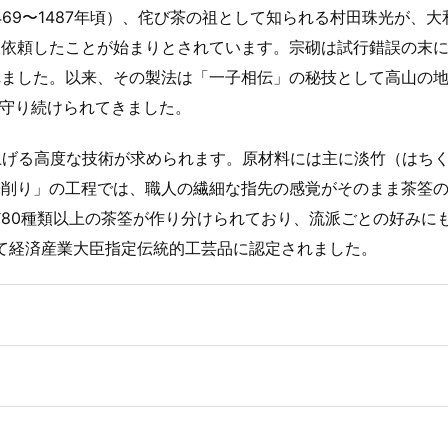
69〜1487年頃）、侘び茶の祖として知られる村田珠光が、大
を依頼したことが始まりとされています。宗砌は試行錯誤の末
れました。以来、その製法は「一子相伝」の秘技として高山の
り守り続けられてきました。
上げる高度な技術が求められます。原材料には主に淡竹（はち
味削り」の工程では、職人の繊細な指先の感覚がそのまま茶筌
80種類以上の茶筌が作り分けられており、流派ごとの好みに
めて経済産業大臣指定伝統的工芸品に認定されました。