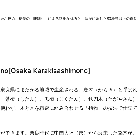
精緻な技術。穂先の「味削り」による繊細な弾力と、流派に応じた80種類以上の作
o[Osaka Karakisashimono]
と奈良県にまたがる地域で生産される、唐木（からき）と呼ば
す。紫檀（したん）、黒檀（こくたん）、鉄刀木（たがやさん
切使わず、木と木を精密に組み合わせる「指物」の技法で仕立
とができます。奈良時代に中国大陸（唐）から渡来した銘木が