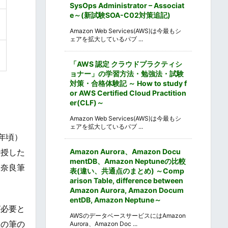
SysOps Administrator – Associat
e～(新試験SOA-C02対策追記)
。
Amazon Web Services(AWS)は今最もシ
ェアを拡大しているパブ ...
「AWS 認定 クラウドプラクティシ
ョナー」の学習方法・勉強法・試験
対策・合格体験記 ～ How to study f
or AWS Certified Cloud Practition
er(CLF)～
Amazon Web Services(AWS)は今最もシ
ェアを拡大しているパブ ...
年頃）
Amazon Aurora、Amazon Docu
伝授した
mentDB、Amazon Neptuneの比較
、奈良筆
表(違い、共通点のまとめ) ～Comp
arison Table, difference between
Amazon Aurora, Amazon Docum
entDB, Amazon Neptune～
が必要と
AWSのデータベースサービスにはAmazon
数の筆の
Aurora、Amazon Doc ...