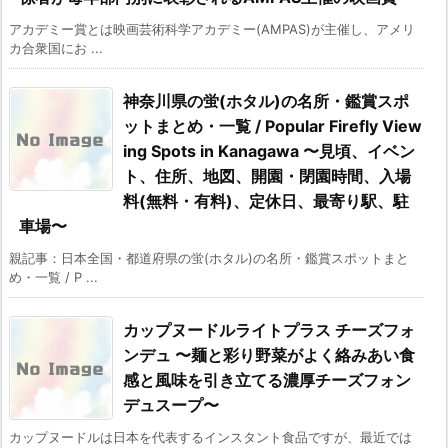
アカデミー賞とは映画芸術科学アカデミー(AMPAS)が主催し、アメリ
カ合衆国にお ...
神奈川県の蛍(ホタル)の名所・鑑賞スポ
ットまとめ・一覧 / Popular Firefly View
ing Spots in Kanagawa 〜見頃、イベン
ト、住所、地図、開園・閉園時間、入場
料(無料・有料)、定休日、最寄り駅、駐
車場〜
親記事：日本全国・都道府県の蛍(ホタル)の名所・鑑賞スポットまと
め・一覧 / P ...
カップヌードルライトプラス チーズフォ
ンデュ 〜麺と彩り野菜がよく絡みあい食
感と風味を引き立てる濃厚チーズフォン
デュスープ〜
カップヌードルは日本を代表するインスタント食品ですが、最近では