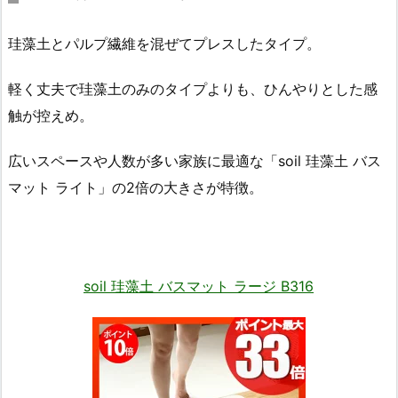
珪藻土とパルプ繊維を混ぜてプレスしたタイプ。
軽く丈夫で珪藻土のみのタイプよりも、ひんやりとした感
触が控えめ。
広いスペースや人数が多い家族に最適な「soil 珪藻土 バス
マット ライト」の2倍の大きさが特徴。
soil 珪藻土 バスマット ラージ B316