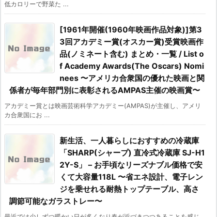
低カロリーで野菜た ...
[1961年開催(1960年映画作品対象)]第3
3回アカデミー賞(オスカー賞)受賞映画作
品(ノミネート含む) まとめ・一覧 / List o
f Academy Awards(The Oscars) Nomi
nees 〜アメリカ合衆国の優れた映画と関
係者が毎年部門別に表彰されるAMPAS主催の映画賞〜
アカデミー賞とは映画芸術科学アカデミー(AMPAS)が主催し、アメリ
カ合衆国にお ...
新生活、一人暮らしにおすすめの冷蔵庫
「SHARP(シャープ) 直冷式冷蔵庫 SJ-H1
2Y-S」 – お手頃なリーズナブル価格で安
くて大容量118L 〜省エネ設計、電子レン
ジを乗せれる耐熱トップテーブル、高さ
調節可能なガラストレー〜
最近では少しずつ暖かい日が多くなり春が近づきつつあることを感じ