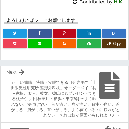
Contributed by
H.K.
よろしければシェアお願いします
B!
Copy
Next
正しい睡眠、快眠・安眠できる自分専用の「山
田朱織枕研究所 整形外科枕」オーダーメイド枕
– 家族、友人、彼女、彼氏にもプレゼントでき
る枕チケット[神奈川・横浜・東京編] 〜よく眠
れない、寝付けない、首が痛い、肩が痛い、背中が痛い、首
がこる、肩がこる、背中がこる、よく寝ているのに疲れがと
れない、それは枕が原因かもしれません〜
Prev