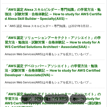
「AWS 認定 Alexa スキルビルダー – 専門知識」の学習方法・勉
強法・試験対策・合格体験記 ～ How to study for AWS Certifie
d Alexa Skill Builder – Specialty(AXS)～
※「AWS 認定 Alexa スキルビルダー – 専門知識」は2021年3月22 ...
「AWS 認定 ソリューションアーキテクト – アソシエイト」の学
習方法・勉強法・試験対策・合格体験記 ～ How to study for A
WS Certified Solutions Architect – Associate(SAA)～
Amazon Web Services(AWS)は今最もシェアを拡大しているパブ ...
「AWS 認定 デベロッパー – アソシエイト」の学習方法・勉強
法・試験対策・合格体験記 ～ How to study for AWS Certified
Developer – Associate(DVA)～
Amazon Web Services(AWS)は今最もシェアを拡大しているパブ ...
「AWS 認定 SysOps アドミニストレーター – アソシエイト」の
学習方法・勉強法・試験対策・合格体験記 ～ How to study for
メニュー
サイドバー
上へ
AWS Certified SysOps Administrator – Associate～(新試験S