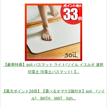
【豪華特典】soil バスマット ライト(ソイル イスルギ 速乾
珪藻土 珪藻土バスマット)【…
【最大ポイント26倍】【選べるオマケ2個付き】soil (ソイ
ル) BATH MAT ligh…