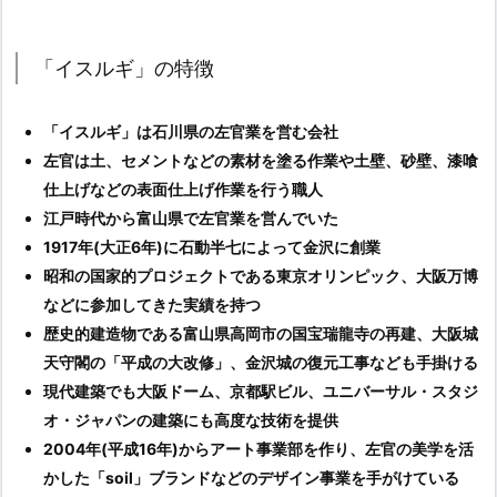
「イスルギ」の特徴
「イスルギ」は石川県の左官業を営む会社
左官は土、セメントなどの素材を塗る作業や土壁、砂壁、漆喰
仕上げなどの表面仕上げ作業を行う職人
江戸時代から富山県で左官業を営んでいた
1917年(大正6年)に石動半七によって金沢に創業
昭和の国家的プロジェクトである東京オリンピック、大阪万博
などに参加してきた実績を持つ
歴史的建造物である富山県高岡市の国宝瑞龍寺の再建、大阪城
天守閣の「平成の大改修」、金沢城の復元工事なども手掛ける
現代建築でも大阪ドーム、京都駅ビル、ユニバーサル・スタジ
オ・ジャパンの建築にも高度な技術を提供
2004年(平成16年)からアート事業部を作り、左官の美学を活
かした「soil」ブランドなどのデザイン事業を手がけている