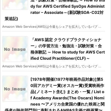
法・試験対策・合格体験記 ～ How to stu
dy for AWS Certified SysOps Administ
rator – Associate～(新試験SOA-C02対
策追記)
Amazon Web Services(AWS)は今最もシェアを拡大しているパブ ...
「AWS 認定 クラウドプラクティショナ
ー」の学習方法・勉強法・試験対策・合
格体験記 ～ How to study for AWS Cert
ified Cloud Practitioner(CLF)～
Amazon Web Services(AWS)は今最もシェアを拡大しているパブ ...
[1978年開催(1977年映画作品対象)]第5
0回アカデミー賞(オスカー賞)受賞映画作
品(ノミネート含む) まとめ・一覧 / List o
f Academy Awards(The Oscars) Nomi
nees 〜アメリカ合衆国の優れた映画と関
係者が毎年部門別に表彰されるAMPAS主催の映画賞〜