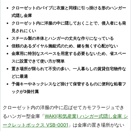
クローゼットのパイプに衣服と同様に引っ掛ける形のハンガー
式隠し金庫
クローゼット内に洋服の中に隠しておくことで、侵入者にも発
見されにくい
スチール製の本体とハンガーの丈夫な作りになっている
信頼のあるダイヤル施錠式のため、鍵を無くす心配がない
金庫用に特別なスペースを用意する必要もないため、省スペー
スに設置できて使い方が簡単
置き場所が限られて不安の多い、一人暮らしの賃貸住宅物件な
どに最適
予備キーやネックレスなど掛けて保管するものに便利な粘着フ
ックが3個付属
クローゼット内の洋服の中に忍ばせてカモフラージュでき
るハンガー型金庫「
WAKI(和気産業) ハンガー式隠し金庫 シ
ークレットボックス VSB-0001
」は金庫の置き場所がない