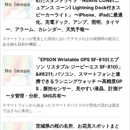
めたスタンドライト「NuAns CONE(ニ
ュアンス コーン) Lightning Dock付きス
ピーカーライト」 〜iPhone、iPadに最適
化、充電ドック、アンプ、照明、タイマ
ー、アラーム、カレンダー、天気予報〜
スマートフォンが普及した現在においてデスクの上や就寝時の枕元に
ある物も役割や機能 ...
「EPSON Wristable GPS SF-810(エプ
ソン リスタブル ジーピーエス SF-810)」
&#8211; パソコン、スマートフォンと連
携できるランニングウォッチ 〜高精度GP
S，脈拍センサー、見やすい液晶、計測デ
ータ管理・分析、SNS共有〜
スマートフォンから始まったスマートデバイスの小型化の流れは最近
ではさらに進化し、 ...
茨城県の桜の名所、お花見スポットまと