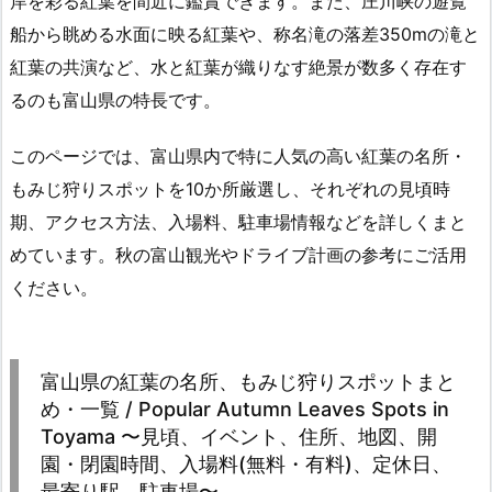
岸を彩る紅葉を間近に鑑賞できます。また、庄川峡の遊覧
船から眺める水面に映る紅葉や、称名滝の落差350mの滝と
紅葉の共演など、水と紅葉が織りなす絶景が数多く存在す
るのも富山県の特長です。
このページでは、富山県内で特に人気の高い紅葉の名所・
もみじ狩りスポットを10か所厳選し、それぞれの見頃時
期、アクセス方法、入場料、駐車場情報などを詳しくまと
めています。秋の富山観光やドライブ計画の参考にご活用
ください。
富山県の紅葉の名所、もみじ狩りスポットまと
め・一覧 / Popular Autumn Leaves Spots in
Toyama 〜見頃、イベント、住所、地図、開
園・閉園時間、入場料(無料・有料)、定休日、
最寄り駅、駐車場〜