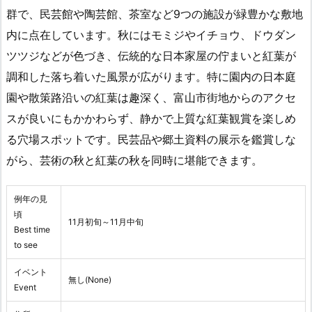
群で、民芸館や陶芸館、茶室など9つの施設が緑豊かな敷地
内に点在しています。秋にはモミジやイチョウ、ドウダン
ツツジなどが色づき、伝統的な日本家屋の佇まいと紅葉が
調和した落ち着いた風景が広がります。特に園内の日本庭
園や散策路沿いの紅葉は趣深く、富山市街地からのアクセ
スが良いにもかかわらず、静かで上質な紅葉観賞を楽しめ
る穴場スポットです。民芸品や郷土資料の展示を鑑賞しな
がら、芸術の秋と紅葉の秋を同時に堪能できます。
例年の見
頃
11月初旬～11月中旬
Best time
to see
イベント
無し(None)
Event