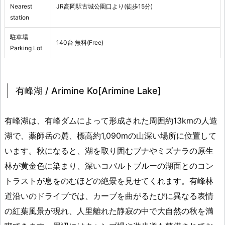
Nearest
JR高岡駅古城公園口より(徒歩15分)
station
駐車場
140台 無料(Free)
Parking Lot
有峰湖 / Arimine Ko[Arimine Lake]
有峰湖は、有峰ダムによって形成された周囲約13kmの人造
湖で、薬師岳の麓、標高約1,090mの山深い場所に位置して
います。秋になると、湖を取り囲むブナやミズナラの原生
林が黄金色に染まり、深いコバルトブルーの湖面とのコン
トラストが息をのむほどの絶景を見せてくれます。有峰林
道沿いのドライブでは、カーブを曲がるたびに異なる表情
の紅葉風景が現れ、人里離れた静寂の中で大自然の秋を満