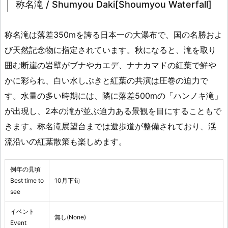
称名滝 / Shumyou Daki[Shoumyou Waterfall]
称名滝は落差350mを誇る日本一の大瀑布で、国の名勝およ
び天然記念物に指定されています。秋になると、滝を取り
囲む断崖の岩壁がブナやカエデ、ナナカマドの紅葉で鮮や
かに彩られ、白い水しぶきと紅葉の共演は圧巻の迫力で
す。水量の多い時期には、隣に落差500mの「ハンノキ滝」
が出現し、2本の滝が並ぶ迫力ある景観を目にすることもで
きます。称名滝展望台までは遊歩道が整備されており、渓
流沿いの紅葉散策も楽しめます。
例年の見頃
Best time to
10月下旬
see
イベント
無し(None)
Event