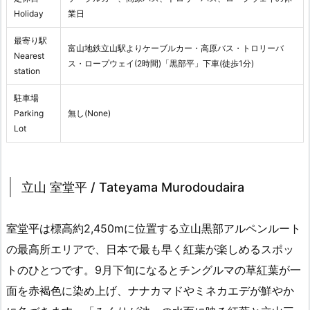
Holiday
業日
最寄り駅
富山地鉄立山駅よりケーブルカー・高原バス・トロリーバ
Nearest
ス・ロープウェイ(2時間)「黒部平」下車(徒歩1分)
station
駐車場
Parking
無し(None)
Lot
立山 室堂平 / Tateyama Murodoudaira
室堂平は標高約2,450mに位置する立山黒部アルペンルート
の最高所エリアで、日本で最も早く紅葉が楽しめるスポッ
トのひとつです。9月下旬になるとチングルマの草紅葉が一
面を赤褐色に染め上げ、ナナカマドやミネカエデが鮮やか