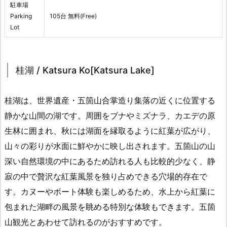
駐車場
Parking
105台 無料(Free)
Lot
桂湖 / Katsura Ko[Katsura Lake]
桂湖は、世界遺産・五箇山合掌造り集落の近くに位置する
静かな山間の湖です。周囲をブナやミズナラ、カエデの原
生林に囲まれ、秋には湖面を縁取るように紅葉が広がり、
山々の彩りが水面に鮮やかに映し出されます。五箇山の山
深い自然環境の中にあるため訪れる人も比較的少なく、静
寂の中で贅沢な紅葉風景を独り占めできる穴場的存在で
す。カヌーやボート体験も楽しめるため、水上から紅葉に
包まれた湖畔の風景を眺める特別な体験もできます。五箇
山観光とあわせて訪れるのがおすすめです。