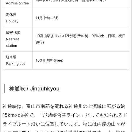
Admission fee
定休日
11月中旬～5月
Holiday
最寄り駅
JR富山駅よりバス(2時間)(予約制、9月の土・日曜、祝日
Nearest
運行)
station
駐車場
100台 無料(Free)
Parking Lot
神通峡 / Jinduhkyou
神通峡は、富山市南部を流れる神通川の上流域に広がる約
15kmの渓谷で、「飛越峡合掌ライン」としても知られるド
ライブルート沿いに位置しています。秋には両岸の山々が