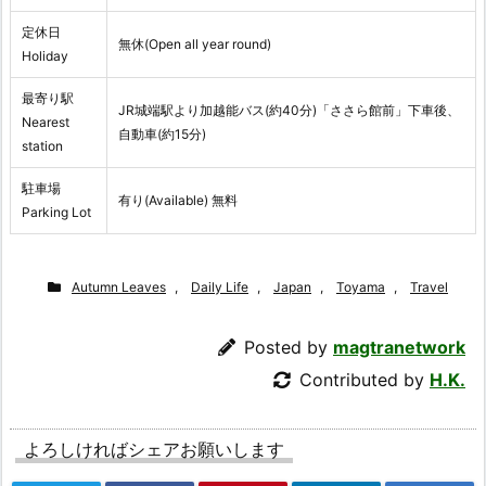
定休日
無休(Open all year round)
Holiday
最寄り駅
JR城端駅より加越能バス(約40分)「ささら館前」下車後、
Nearest
自動車(約15分)
station
駐車場
有り(Available) 無料
Parking Lot
Autumn Leaves
,
Daily Life
,
Japan
,
Toyama
,
Travel
Posted by
magtranetwork
Contributed by
H.K.
よろしければシェアお願いします