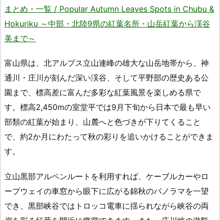
まとめ・一覧 / Popular Autumn Leaves Spots in Chubu &
Hokuriku ～中部・北陸9県の紅葉名所・山岳紅葉から渓谷
美まで～
富山県は、北アルプス立山連峰の雄大な山岳地帯から、神
通川・庄川が刻んだ深い渓谷、そして平野部の歴史ある公
園まで、標高差に富んだ多彩な紅葉風景を楽しめる県で
す。標高2,450mの室堂平では9月下旬から日本で最も早い
部類の紅葉が始まり、山麓へと色づきが下りてくること
で、約2か月にわたって秋の彩りを追いかけることができま
す。
立山黒部アルペンルートを利用すれば、ケーブルカーやロ
ープウェイの車窓から眼下に広がる錦秋のパノラマを一望
でき、黒部峡谷ではトロッコ電車に揺られながら峡谷の両