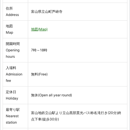
住所
富山県立山町芦峅寺
Address
地図
地図(Map)
Map
開園時間
Opening
7時～18時
hours
入場料
Admission
無料(Free)
fee
定休日
無休(Open all year round)
Holiday
最寄り駅
富山地鉄立山駅より立山黒部貫光バス称名滝行き(20分)終
Nearest
点下車(徒歩30分)
station