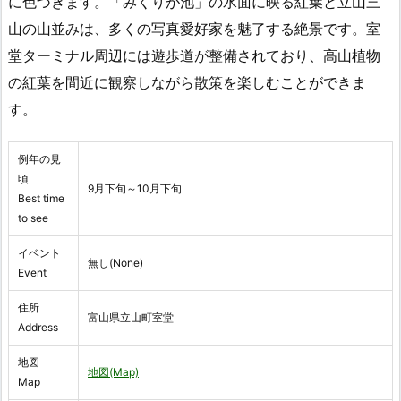
に色づきます。「みくりが池」の水面に映る紅葉と立山三
山の山並みは、多くの写真愛好家を魅了する絶景です。室
堂ターミナル周辺には遊歩道が整備されており、高山植物
の紅葉を間近に観察しながら散策を楽しむことができま
す。
例年の見
頃
9月下旬～10月下旬
Best time
to see
イベント
無し(None)
Event
住所
富山県立山町室堂
Address
地図
地図(Map)
Map