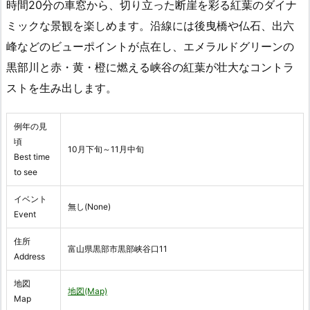
時間20分の車窓から、切り立った断崖を彩る紅葉のダイナ
ミックな景観を楽しめます。沿線には後曳橋や仏石、出六
峰などのビューポイントが点在し、エメラルドグリーンの
黒部川と赤・黄・橙に燃える峡谷の紅葉が壮大なコントラ
ストを生み出します。
例年の見
頃
10月下旬～11月中旬
Best time
to see
イベント
無し(None)
Event
住所
富山県黒部市黒部峡谷口11
Address
地図
地図(Map)
Map