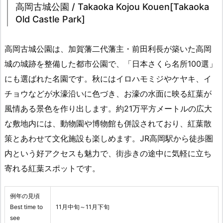
高岡古城公園 / Takaoka Kojou Kouen[Takaoka
Old Castle Park]
高岡古城公園は、加賀藩二代藩主・前田利長が築いた高岡
城の城跡を整備した都市公園で、「日本さくら名所100選」
にも選ばれた名園です。秋にはイロハモミジやケヤキ、イ
チョウなどが水濠沿いに色づき、お濠の水面に映る紅葉が
風情ある景色を作り出します。約21万平方メートルの広大
な敷地内には、動物園や博物館も併設されており、紅葉散
策とあわせて文化施設も楽しめます。JR高岡駅から徒歩圏
内という好アクセスも魅力で、街歩きの途中に気軽に立ち
寄れる紅葉スポットです。
例年の見頃
Best time to
11月中旬～11月下旬
see