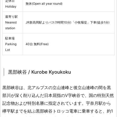
定休日
無休(Open all year round)
Holiday
最寄り駅
Nearest
JR新高岡駅よりバス(1時間10分)「小牧堰堤」下車(徒歩1分)
station
駐車場
Parking
40台 無料(Free)
Lot
黒部峡谷 / Kurobe Kyoukoku
黒部峡谷は、北アルプスの立山連峰と後立山連峰の間を黒
部川が深く削り込んだ日本屈指のV字峡谷で、国の特別天然
記念物および特別名勝に指定されています。宇奈月駅から
欅平駅までを結ぶ黒部峡谷トロッコ電車に乗車すると、約1