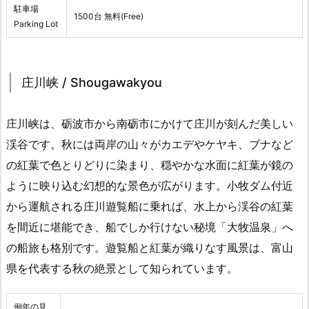
駐車場
1500台 無料(Free)
Parking Lot
庄川峡 / Shougawakyou
庄川峡は、砺波市から南砺市にかけて庄川が刻んだ美しい
渓谷です。秋には両岸の山々がカエデやケヤキ、ブナなど
の紅葉で色とりどりに染まり、穏やかな水面に紅葉が鏡の
ように映り込む幻想的な景色が広がります。小牧ダム付近
から運航される庄川遊覧船に乗れば、水上から渓谷の紅葉
を間近に堪能でき、船でしか行けない秘境「大牧温泉」へ
の船旅も格別です。遊覧船と紅葉が織りなす風景は、富山
県を代表する秋の絶景として知られています。
例年の見