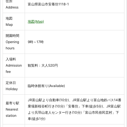
住所
富山県富山市安養坊1118-1
Address
地図
地図(Map)
Map
開園時間
Opening
9時～17時
hours
入場料
Admission
観覧料：大人520円
fee
定休日
臨時休館有り(Available)
Holiday
JR富山駅より自動車(10分)、JR富山駅より富山地鉄バス14番
最寄り駅
乗場新桜谷町行き(10分)「安養坊」下車(徒歩5分)、JR富山駅
Nearest
より呉羽山老人センター行き(10分)「富山市民俗民芸村」下
station
車(徒歩1分)