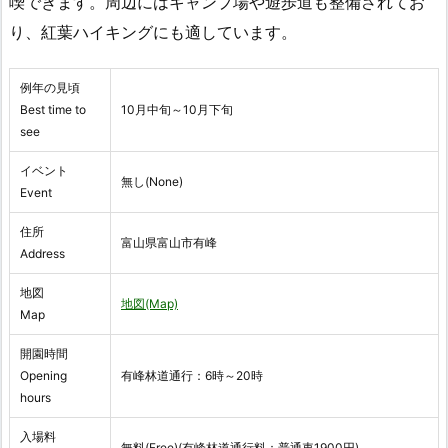
喫できます。周辺にはキャンプ場や遊歩道も整備されてお
り、紅葉ハイキングにも適しています。
例年の見頃
Best time to
10月中旬～10月下旬
see
イベント
無し(None)
Event
住所
富山県富山市有峰
Address
地図
地図(Map)
Map
開園時間
Opening
有峰林道通行：6時～20時
hours
入場料
無料(Free)(有峰林道通行料：普通車1900円)