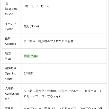
頃
9月下旬～10月上旬
Best time
to see
イベント
無し(None)
Event
住所
富山県立山町芦峅寺ブナ坂外11国有林
Address
地図
地図(Map)
Map
開園時間
Opening
24時間
hours
入場料
立山駅～黒部平：往復9490円(ケーブルカー、高原バス、ト
Admission
ロリーバス、ロープウェイ)
fee
定休日
ケーブルカー、高原バス、トロリーバス、ロープウェイの休