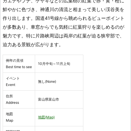
カエデやブナ、ケヤキなどの広葉樹の紅葉で赤・黄・橙に
鮮やかに色づき、神通川の清流と相まって美しい渓谷美を
作り出します。国道41号線から眺められるビューポイント
が多数あり、車窓からでも気軽に紅葉狩りを楽しめるのが
魅力です。特に片路峡周辺は両岸の紅葉が迫る狭窄部で、
迫力ある景観が広がります。
例年の見頃
10月中旬～11月上旬
Best time to see
イベント
無し(None)
Event
住所
富山県富山市
Address
地図
地図(Map)
Map