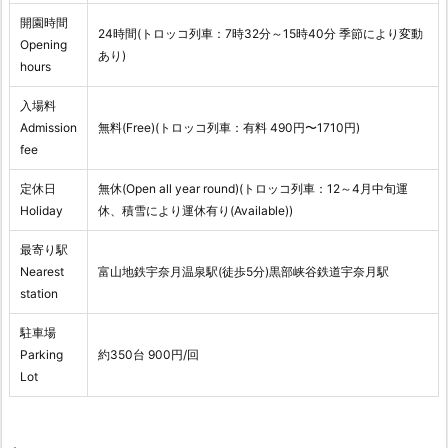
開園時間
24時間(トロッコ列車：7時32分～15時40分 季節により変動
Opening
あり)
hours
入場料
Admission
無料(Free)(トロッコ列車：有料 490円〜1710円)
fee
定休日
無休(Open all year round)(トロッコ列車：12～4月中旬運
Holiday
休、積雪により運休有り(Available))
最寄り駅
Nearest
富山地鉄宇奈月温泉駅(徒歩5分)黒部峡谷鉄道宇奈月駅
station
駐車場
Parking
約350台 900円/回
Lot