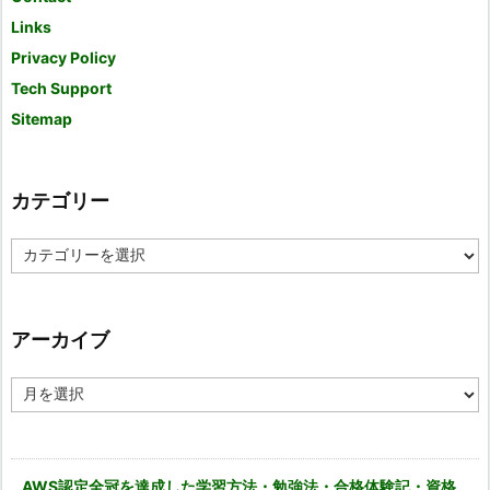
Links
Privacy Policy
Tech Support
Sitemap
カテゴリー
カ
テ
ゴ
リ
ー
アーカイブ
ア
ー
カ
イ
ブ
AWS認定全冠を達成した学習方法・勉強法・合格体験記・資格