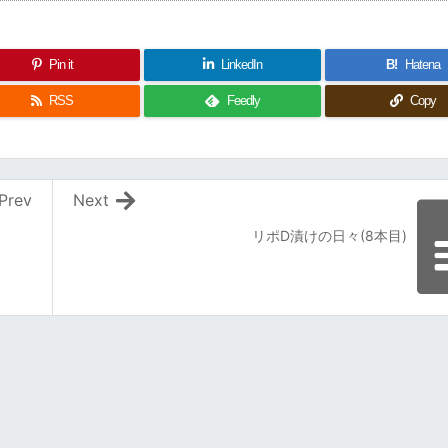
Pin it
LinkedIn
B!
Hatena
RSS
Feedly
Copy
Prev
Next
リポD漬けの日々(8本目)