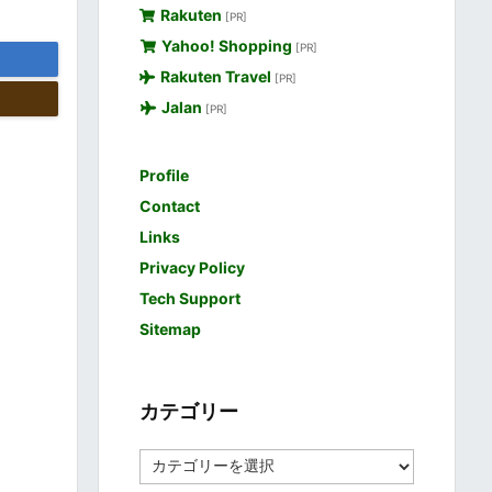
Rakuten
[PR]
Yahoo! Shopping
[PR]
Rakuten Travel
[PR]
Jalan
[PR]
Profile
Contact
Links
Privacy Policy
Tech Support
Sitemap
カテゴリー
カ
テ