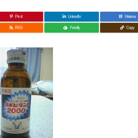
Pin it
LinkedIn
B!
Hatena
RSS
Feedly
Copy