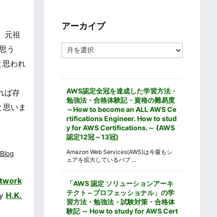
ゴ
リ
ー
アーカイブ
、元祖
ア
思う
ー
と思われ
カ
イ
ブ
AWS認定全冠を達成した学習方法・
れば存
勉強法・合格体験記・資格の難易度
と思いま
～How to become an ALL AWS Ce
rtifications Engineer. How to stud
y for AWS Certifications.～ (AWS
認定12冠～13冠)
Amazon Web Services(AWS)は今最もシ
Blog
ェアを拡大しているパブ ...
twork
「AWS 認定 ソリューションアーキ
テクト – プロフェッショナル」の学
by
H.K.
習方法・勉強法・試験対策・合格体
験記 ～ How to study for AWS Cert