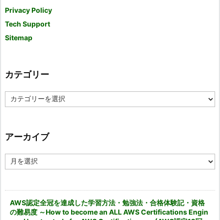
Privacy Policy
Tech Support
Sitemap
カテゴリー
カ
テ
ゴ
リ
ー
アーカイブ
ア
ー
カ
イ
ブ
AWS認定全冠を達成した学習方法・勉強法・合格体験記・資格
の難易度 ～How to become an ALL AWS Certifications Engin