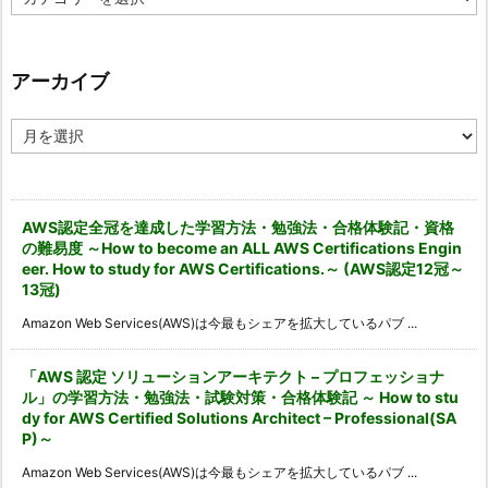
テ
ゴ
リ
ー
アーカイブ
ア
ー
カ
イ
ブ
AWS認定全冠を達成した学習方法・勉強法・合格体験記・資格
の難易度 ～How to become an ALL AWS Certifications Engin
eer. How to study for AWS Certifications.～ (AWS認定12冠～
13冠)
Amazon Web Services(AWS)は今最もシェアを拡大しているパブ ...
「AWS 認定 ソリューションアーキテクト – プロフェッショナ
ル」の学習方法・勉強法・試験対策・合格体験記 ～ How to stu
dy for AWS Certified Solutions Architect – Professional(SA
P)～
Amazon Web Services(AWS)は今最もシェアを拡大しているパブ ...