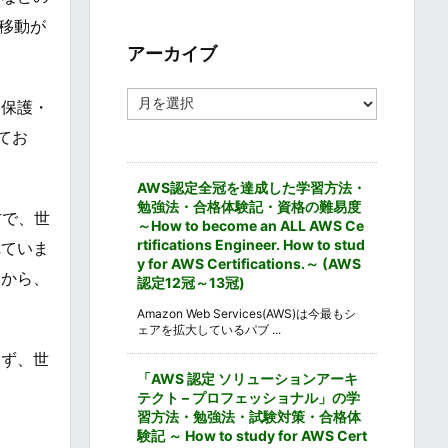
ゴ
、移動が
リ
ー
アーカイブ
ア
に保護・
ー
カ
てお
イ
ブ
AWS認定全冠を達成した学習方法・
勉強法・合格体験記・資格の難易度
方で、世
～How to become an ALL AWS Ce
rtifications Engineer. How to stud
れていま
y for AWS Certifications.～ (AWS
とから、
認定12冠～13冠)
Amazon Web Services(AWS)は今最もシ
ェアを拡大しているパブ ...
まず、世
「AWS 認定 ソリューションアーキ
テクト – プロフェッショナル」の学
習方法・勉強法・試験対策・合格体
験記 ～ How to study for AWS Cert