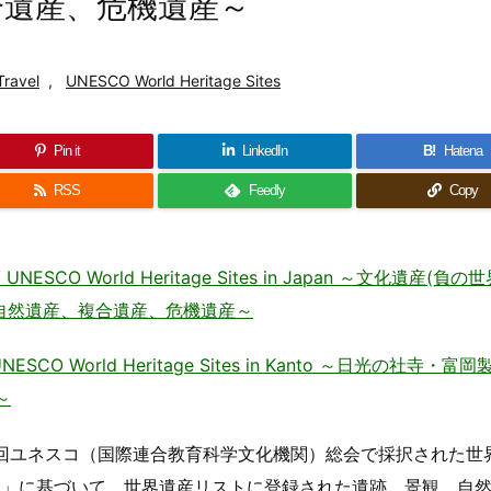
合遺産、危機遺産～
Travel
,
UNESCO World Heritage Sites
Pin it
LinkedIn
B!
Hatena
RSS
Feedly
Copy
O World Heritage Sites in Japan ～文化遺産(負の
自然遺産、複合遺産、危機遺産～
O World Heritage Sites in Kanto ～日光の社寺・富
～
72年の第17回ユネスコ（国際連合教育科学文化機関）総会で採択された
約」に基づいて、世界遺産リストに登録された遺跡、景観、自