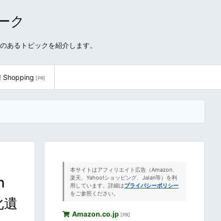
ワーク
性のあるトピックを紹介します。
! Shopping
[PR]
本サイトはアフィリエイト広告（Amazon、
n
楽天、Yahoo!ショッピング、Jalan等）を利
用しています。詳細は
プライバシーポリシー
をご参照ください。
化遺
Amazon.co.jp
[PR]