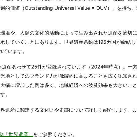
tstanding Universal Value = OUV）」を持ち
然環境や、人類の文化的活動によって生み出された遺産を適切
承していくことにあります。世界遺産条約は195カ国が締結し
されています。
然遺産あわせて25件が登録されています（2024年時点）。一
観光地としてのブランド力が飛躍的に高まることも広く認知さ
が大幅に増加した例は多く、地域経済への波及効果も大きいこ
ます。
世界遺産に関連する文化財や史跡について詳しく紹介します。
edia「世界遺産」
をご参照ください。