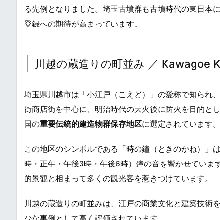
る先例となりました。埼玉古墳群も古墳時代の東日本
登録への期待が高まっています。
川越の蔵造りの町並み ／ Kawagoe Kura
埼玉県川越市は「小江戸（こえど）」の愛称で知られ
街商店街を中心に、明治時代の大火後に防火を目的と
国の
重要伝統的建造物群保存地区
に選定されています
この地区のシンボルである「時の鐘（ときのかね）」は、
時・正午・午後3時・午後6時）鐘の音を響かせていま
的景観と相まって多くの観光客を惹きつけています。
川越の蔵造りの町並みは、江戸の商業文化と建築技術
少な事例として高く評価されています。