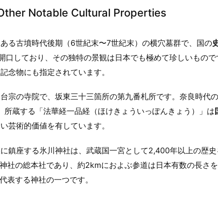
table Cultural Properties
ある古墳時代後期（6世紀末〜7世紀末）の横穴墓群で、国の
て開口しており、その独特の景観は日本でも極めて珍しいもので
然記念物にも指定されています。
台宗の寺院で、坂東三十三箇所の第九番札所です。奈良時代の7
す。所蔵する「法華経一品経（ほけきょういっぽんきょう）」は
高い芸術的価値を有しています。
に鎮座する氷川神社は、武蔵国一宮として2,400年以上の歴史
川神社の総本社であり、約2kmにおよぶ参道は日本有数の長さ
を代表する神社の一つです。