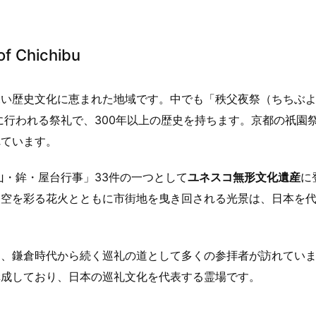
f Chichibu
深い歴史文化に恵まれた地域です。中でも「秩父夜祭（ちちぶ
に行われる祭礼で、300年以上の歴史を持ちます。京都の祇園
れています。
山・鉾・屋台行事」33件の一つとして
ユネスコ無形文化遺産
に
夜空を彩る花火とともに市街地を曳き回される光景は、日本を
り、鎌倉時代から続く巡礼の道として多くの参拝者が訪れてい
構成しており、日本の巡礼文化を代表する霊場です。