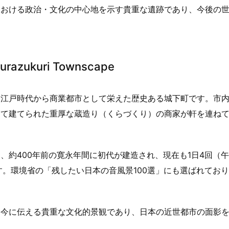
における政治・文化の中心地を示す貴重な遺跡であり、今後の
zukuri Townscape
、江戸時代から商業都市として栄えた歴史ある城下町です。市
して建てられた重厚な蔵造り（くらづくり）の商家が軒を連ね
。
約400年前の寛永年間に初代が建造され、現在も1日4回（午
す。環境省の「残したい日本の音風景100選」にも選ばれてお
を今に伝える貴重な文化的景観であり、日本の近世都市の面影