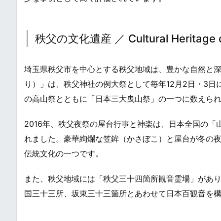
秩父の文化遺産 ／ Cultural Heritage o
埼玉県秩父市を中心とする秩父地域は、豊かな自然と
り）」は、秩父神社の例大祭として毎年12月2日・3日
の高山祭とともに「日本三大曳山祭」の一つに数えら
2016年、秩父夜祭の屋台行事と神楽は、日本全国の「
れました。豪華絢爛な笠鉾（かさぼこ）と屋台が冬の
伝統文化の一つです。
また、秩父地域には「秩父三十四箇所観音霊場」があ
国三十三所、坂東三十三箇所とあわせて日本百観音を