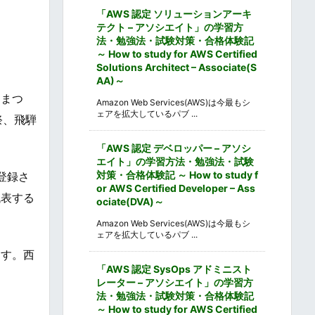
「AWS 認定 ソリューションアーキ
テクト – アソシエイト」の学習方
法・勉強法・試験対策・合格体験記
～ How to study for AWS Certified
Solutions Architect – Associate(S
AA)～
よまつ
Amazon Web Services(AWS)は今最もシ
ェアを拡大しているパブ ...
祭、飛騨
「AWS 認定 デベロッパー – アソシ
エイト」の学習方法・勉強法・試験
対策・合格体験記 ～ How to study f
登録さ
or AWS Certified Developer – Ass
代表する
ociate(DVA)～
Amazon Web Services(AWS)は今最もシ
ェアを拡大しているパブ ...
ます。西
「AWS 認定 SysOps アドミニスト
レーター – アソシエイト」の学習方
法・勉強法・試験対策・合格体験記
～ How to study for AWS Certified