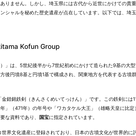
はありません。しかし、埼玉県には古代から近世にかけての貴
テンシャルを秘めた歴史遺産が点在しています。以下では、埼
a Kofun Group
）」は、5世紀後半から7世紀初めにかけて造られた9基の大型
方後円墳8基と円墳1基で構成され、関東地方を代表する古墳
「金錯銘鉄剣（きんさくめいてっけん）」です。この鉄剣には1
年」（471年）の年号や「ワカタケル大王」（雄略天皇に比定
重要な資料であり、
国宝
に指定されています。
スコ世界文化遺産に登録されており、日本の古墳文化が世界的に