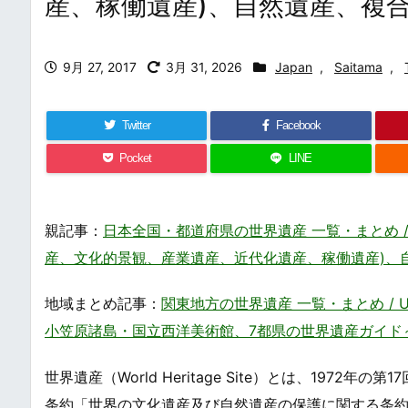
産、稼働遺産)、自然遺産、複
9月 27, 2017
3月 31, 2026
Japan
,
Saitama
,
Twitter
Facebook
Pocket
LINE
親記事：
日本全国・都道府県の世界遺産 一覧・まとめ / UNESC
産、文化的景観、産業遺産、近代化遺産、稼働遺産)、
地域まとめ記事：
関東地方の世界遺産 一覧・まとめ / UNESC
小笠原諸島・国立西洋美術館、7都県の世界遺産ガイド
世界遺産（World Heritage Site）とは、19
条約「世界の文化遺産及び自然遺産の保護に関する条