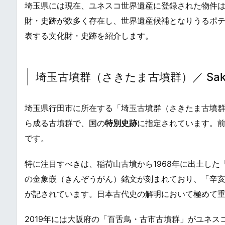
埼玉県には現在、ユネスコ世界遺産に登録された物件
財・史跡が数多く存在し、世界遺産候補となりうるポ
表する文化財・史跡を紹介します。
埼玉古墳群（さきたま古墳群）／ Sakitam
埼玉県行田市に所在する「埼玉古墳群（さきたま古墳群
ら成る古墳群で、国の
特別史跡
に指定されています。前
です。
特に注目すべきは、稲荷山古墳から1968年に出土した
の金象嵌（きんぞうがん）銘文が刻まれており、「辛亥
が記されています。日本古代史の解明において極めて
2019年には大阪府の「百舌鳥・古市古墳群」がユネ