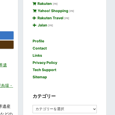
Rakuten
[PR]
Yahoo! Shopping
[PR]
Rakuten Travel
[PR]
Jalan
[PR]
Profile
Contact
Links
Privacy Policy
世界遺
Tech Support
Sitemap
岡製糸場・
カテゴリー
世界遺産
カ
テ
然などの