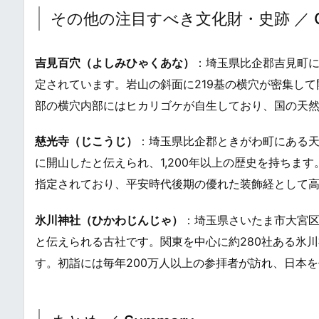
その他の注目すべき文化財・史跡 ／ Other No
吉見百穴（よしみひゃくあな）
：埼玉県比企郡吉見町に
定されています。岩山の斜面に219基の横穴が密集し
部の横穴内部にはヒカリゴケが自生しており、国の天
慈光寺（じこうじ）
：埼玉県比企郡ときがわ町にある天
に開山したと伝えられ、1,200年以上の歴史を持ちま
指定されており、平安時代後期の優れた装飾経として
氷川神社（ひかわじんじゃ）
：埼玉県さいたま市大宮区
と伝えられる古社です。関東を中心に約280社ある氷
す。初詣には毎年200万人以上の参拝者が訪れ、日本