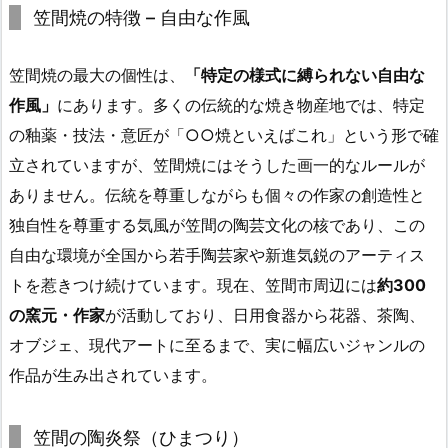
笠間焼の特徴 – 自由な作風
笠間焼の最大の個性は、
「特定の様式に縛られない自由な
作風」
にあります。多くの伝統的な焼き物産地では、特定
の釉薬・技法・意匠が「○○焼といえばこれ」という形で確
立されていますが、笠間焼にはそうした画一的なルールが
ありません。伝統を尊重しながらも個々の作家の創造性と
独自性を尊重する気風が笠間の陶芸文化の核であり、この
自由な環境が全国から若手陶芸家や新進気鋭のアーティス
トを惹きつけ続けています。現在、笠間市周辺には
約300
の窯元・作家
が活動しており、日用食器から花器、茶陶、
オブジェ、現代アートに至るまで、実に幅広いジャンルの
作品が生み出されています。
笠間の陶炎祭（ひまつり）