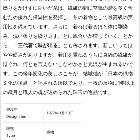
撚りをかけずに紡いだ糸は、繊維の間に空気の層を多く含
むため優れた保温性を発揮し、冬の着物として最高級の実
用性を備えています。さらに、着れば着るほど体に馴染
み、洗い張りを繰り返すごとに風合いが増していくことか
ら、
「三代着て味が出る」
とも称されます。新しいうちは
やや硬さがありますが、着用を重ねるうちに真綿の繊維が
ほぐれ、何とも言えないしなやかさと光沢が生まれるので
す。この経年変化の美しさこそが、結城紬が「日本の織物
文化の頂点」と評される所以であり、一枚の反物に1年以上
の歳月と職人の魂が込められた珠玉の逸品です。
登録年
1977年3月30日
Designated
種類
織物
Type