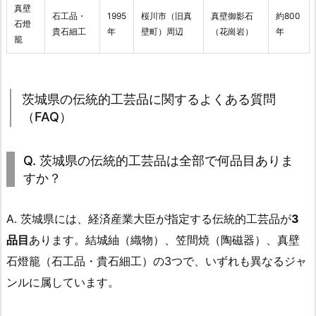
真壁
石工品・
1995
桜川市（旧真
真壁御影石
約800
石燈
貴石細工
年
壁町）周辺
（花崗岩）
年
籠
茨城県の伝統的工芸品に関するよくある質問
（FAQ）
Q. 茨城県の伝統的工芸品は全部で何品目ありま
すか？
A. 茨城県には、経済産業大臣が指定する伝統的工芸品が
3
品目
あります。結城紬（織物）、笠間焼（陶磁器）、真壁
石燈籠（石工品・貴石細工）の3つで、いずれも異なるジャ
ンルに属しています。