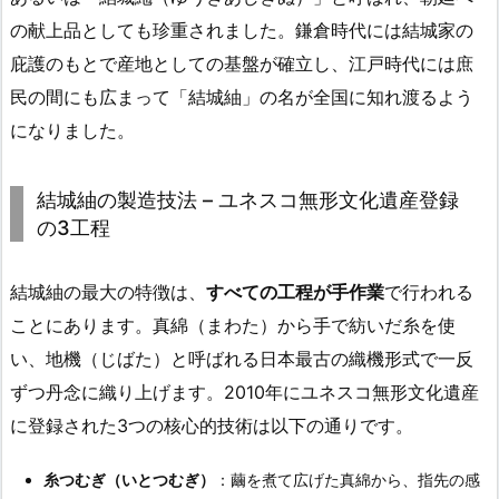
の献上品としても珍重されました。鎌倉時代には結城家の
庇護のもとで産地としての基盤が確立し、江戸時代には庶
民の間にも広まって「結城紬」の名が全国に知れ渡るよう
になりました。
結城紬の製造技法 – ユネスコ無形文化遺産登録
の3工程
結城紬の最大の特徴は、
すべての工程が手作業
で行われる
ことにあります。真綿（まわた）から手で紡いだ糸を使
い、地機（じばた）と呼ばれる日本最古の織機形式で一反
ずつ丹念に織り上げます。2010年にユネスコ無形文化遺産
に登録された3つの核心的技術は以下の通りです。
糸つむぎ（いとつむぎ）
：繭を煮て広げた真綿から、指先の感