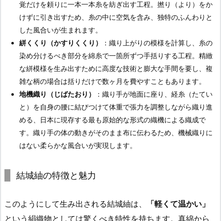
覚だけを頼りに一本一本糸を紡ぎ出す工程。撚り（より）をか
けずに引き出すため、糸の中に空気を含み、独特のふんわりと
した風合いが生まれます。
絣くくり（かすりくくり）
：織り上がりの模様を計算し、糸の
染め分けるべき部分を綿糸で一箇所ずつ手括りする工程。精緻
な絣模様を生み出すために高度な技術と膨大な手間を要し、複
雑な柄の場合は括りだけで数ヶ月を費やすこともあります。
地機織り（じばたおり）
：織り手が地面に座り、経糸（たてい
と）を自身の腰に結びつけて体重で張力を調整しながら織り進
める、日本に現存する最も原始的な形式の織機による織成で
す。織り手の体の動きがそのまま布に伝わるため、機械織りに
はない柔らかな風合いが実現します。
結城紬の特徴と魅力
このようにして生み出される結城紬は、
「軽くて温かい」
という絹織物としては驚くべき特性を持ちます。真綿から