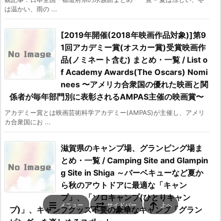
は温かい、雨の ...
[2019年開催(2018年映画作品対象)]第9
1回アカデミー賞(オスカー賞)受賞映画作
品(ノミネート含む) まとめ・一覧 / List o
f Academy Awards(The Oscars) Nomi
nees 〜アメリカ合衆国の優れた映画と関
係者が毎年部門別に表彰されるAMPAS主催の映画賞〜
アカデミー賞とは映画芸術科学アカデミー(AMPAS)が主催し、アメリ
カ合衆国にお ...
滋賀県のキャンプ場、グランピング場ま
とめ・一覧 / Camping Site and Glampin
g Site in Shiga ～バーベキューなど夏か
ら秋のアウトドアに最適な「キャン
プ」、「ソロキャンプ(ひとりキャン
メニュー
サイドバー
上へ
プ)」、キャンプグッズ不要の豪華なキャンプ「グラン