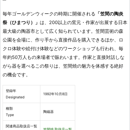
毎年ゴールデンウィークの時期に開催される
「笠間の陶炎
祭（ひまつり）」
は、200以上の窯元・作家が出展する日本
最大級の陶器市として広く知られています。笠間芸術の森
公園を会場に、作り手から直接作品を購入できるほか、ロ
クロ体験や絵付け体験などのワークショップも行われ、毎
年約50万人もの来場者で賑わいます。作家と直接対話しな
がら器を選べるこの祭りは、笠間焼の魅力を体感する絶好
の機会です。
登録年
1992年10月8日
Designated
種類
陶磁器
Type
関連商品取扱店一覧
笠間焼 取扱店一覧