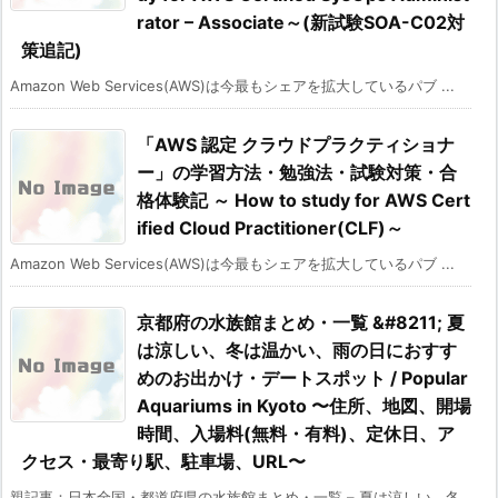
rator – Associate～(新試験SOA-C02対
策追記)
Amazon Web Services(AWS)は今最もシェアを拡大しているパブ ...
「AWS 認定 クラウドプラクティショナ
ー」の学習方法・勉強法・試験対策・合
格体験記 ～ How to study for AWS Cert
ified Cloud Practitioner(CLF)～
Amazon Web Services(AWS)は今最もシェアを拡大しているパブ ...
京都府の水族館まとめ・一覧 &#8211; 夏
は涼しい、冬は温かい、雨の日におすす
めのお出かけ・デートスポット / Popular
Aquariums in Kyoto 〜住所、地図、開場
時間、入場料(無料・有料)、定休日、ア
クセス・最寄り駅、駐車場、URL〜
親記事：日本全国・都道府県の水族館まとめ・一覧 – 夏は涼しい、冬