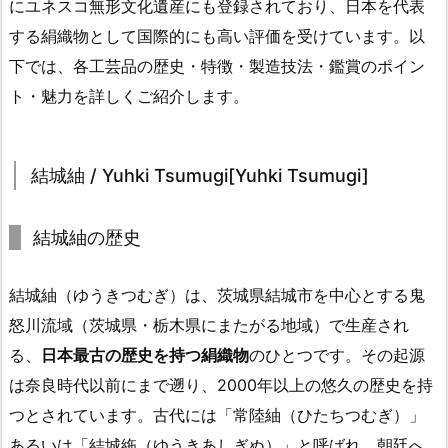
にユネスコ無形文化遺産にも登録されており、日本を代表
する絹織物として国際的にも高い評価を受けています。以
下では、各工芸品の歴史・特徴・製造技法・鑑賞のポイン
ト・魅力を詳しくご紹介します。
結城紬 / Yuhki Tsumugi[Yuhki Tsumugi]
結城紬の歴史
結城紬（ゆうきつむぎ）は、茨城県結城市を中心とする鬼
怒川流域（茨城県・栃木県にまたがる地域）で生産され
る、
日本最古の歴史を持つ絹織物
のひとつです。その起源
は奈良時代以前にまで遡り、2000年以上の悠久の歴史を持
つとされています。古代には「常陸紬（ひたちつむぎ）」
あるいは「結城絁（ゆうきあしぎぬ）」と呼ばれ、朝廷へ