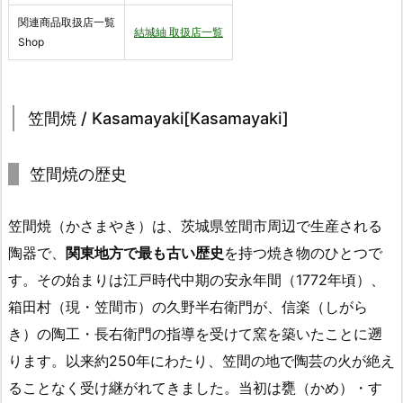
関連商品取扱店一覧
結城紬 取扱店一覧
Shop
笠間焼 / Kasamayaki[Kasamayaki]
笠間焼の歴史
笠間焼（かさまやき）は、茨城県笠間市周辺で生産される
陶器で、
関東地方で最も古い歴史
を持つ焼き物のひとつで
す。その始まりは江戸時代中期の安永年間（1772年頃）、
箱田村（現・笠間市）の久野半右衛門が、信楽（しがら
き）の陶工・長右衛門の指導を受けて窯を築いたことに遡
ります。以来約250年にわたり、笠間の地で陶芸の火が絶え
ることなく受け継がれてきました。当初は甕（かめ）・す