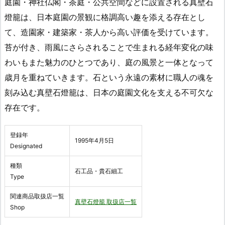
庭園・神社仏閣・茶庭・公共空間などに設置される真壁石
燈籠は、日本庭園の景観に格調高い趣を添える存在とし
て、造園家・建築家・茶人から高い評価を受けています。
苔が付き、雨風にさらされることで生まれる経年変化の味
わいもまた魅力のひとつであり、庭の風景と一体となって
歳月を重ねていきます。石という永遠の素材に職人の魂を
刻み込む真壁石燈籠は、日本の庭園文化を支える不可欠な
存在です。
登録年
1995年4月5日
Designated
種類
石工品・貴石細工
Type
関連商品取扱店一覧
真壁石燈籠 取扱店一覧
Shop