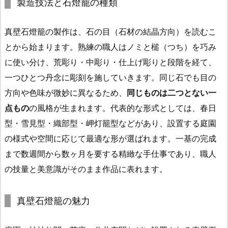
製造技法と石燈籠の種類
真壁石燈籠の製作は、石の目（石材の結晶方向）を読むこ
とから始まります。熟練の職人はノミと槌（つち）を巧み
に使い分け、荒彫り・中彫り・仕上げ彫りと段階を経て、
一つひとつ丹念に彫刻を施していきます。同じ石でも目の
方向や色味が微妙に異なるため、
同じものは二つとない一
点もの
の風格が生まれます。代表的な形式としては、春日
型・雪見型・織部型・岬灯籠型などがあり、設置する庭園
の様式や空間に応じて最適な形が選ばれます。一基の完成
まで数週間から数ヶ月を要する精緻な手仕事であり、職人
の技量と美意識がそのまま作品に表れます。
真壁石燈籠の魅力