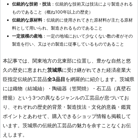
伝統的な技術・技法
：伝統的な技術又は技法により製造される
ものであること（概ね100年以上の歴史）
伝統的な原材料
：伝統的に使用されてきた原材料が主たる原材
料として用いられ、製造されるものであること
一定規模の産地
：一定の地域において少なくない数の者がその
製造を行い、又はその製造に従事しているものであること
本記事では、関東地方の北東部に位置し、豊かな自然と悠
久の歴史に恵まれた
茨城県
に受け継がれてきた経済産業大
臣指定伝統的工芸品
全3品目
を網羅的に紹介します。茨城県
には織物（結城紬）・陶磁器（笠間焼）・石工品（真壁石
燈籠）という3つの異なるジャンルの工芸品が息づいてお
り、それぞれの歴史的背景・製造技法・文化的意義・鑑賞
ポイントとあわせて、購入できるショップ情報も掲載して
います。茨城県の伝統的工芸品の魅力を余すことなくお伝
えします。