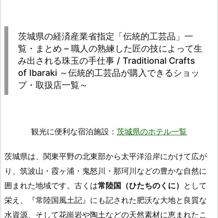
茨城県の経済産業省指定「伝統的工芸品」一
覧・まとめ – 職人の熟練した匠の技によって生
み出される珠玉の手仕事 / Traditional Crafts
of Ibaraki ～伝統的工芸品が購入できるショッ
プ・取扱店一覧～
観光に便利な宿泊施設：
茨城県のホテル一覧
茨城県は、関東平野の北東部から太平洋沿岸にかけて広が
り、筑波山・霞ヶ浦・鬼怒川・那珂川などの豊かな自然に
囲まれた地域です。古くは
常陸国（ひたちのくに）
として
栄え、『常陸国風土記』にも記された肥沃な大地と良質な
水資源、そして花崗岩や陶土などの天然素材に恵まれたこ