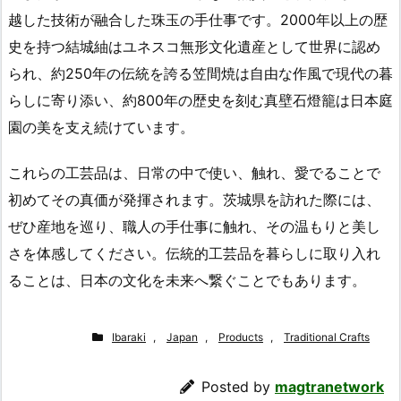
越した技術が融合した珠玉の手仕事です。2000年以上の歴
史を持つ結城紬はユネスコ無形文化遺産として世界に認め
られ、約250年の伝統を誇る笠間焼は自由な作風で現代の暮
らしに寄り添い、約800年の歴史を刻む真壁石燈籠は日本庭
園の美を支え続けています。
これらの工芸品は、日常の中で使い、触れ、愛でることで
初めてその真価が発揮されます。茨城県を訪れた際には、
ぜひ産地を巡り、職人の手仕事に触れ、その温もりと美し
さを体感してください。伝統的工芸品を暮らしに取り入れ
ることは、日本の文化を未来へ繋ぐことでもあります。
Ibaraki
,
Japan
,
Products
,
Traditional Crafts
Posted by
magtranetwork