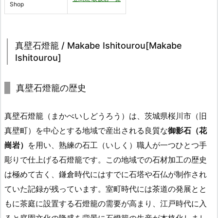
Shop
真壁石燈籠 / Makabe Ishitourou[Makabe
Ishitourou]
真壁石燈籠の歴史
真壁石燈籠（まかべいしどうろう）は、茨城県桜川市（旧
真壁町）を中心とする地域で産出される良質な
御影石（花
崗岩）
を用い、熟練の石工（いしく）職人が一つひとつ手
彫りで仕上げる石燈籠です。この地域での石材加工の歴史
は極めて古く、鎌倉時代にはすでに石塔や石仏が制作され
ていた記録が残っています。室町時代には茶道の発展とと
もに茶庭に設置する石燈籠の需要が高まり、江戸時代に入
ると庭園文化の隆盛を背景に石燈籠の生産が本格化しまし