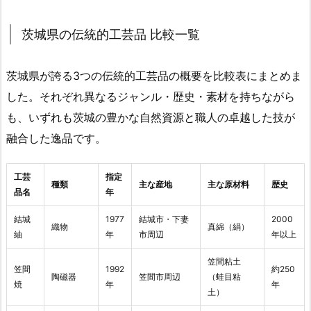
茨城県の伝統的工芸品 比較一覧
茨城県が誇る3つの伝統的工芸品の概要を比較表にまとめま
した。それぞれ異なるジャンル・歴史・素材を持ちながら
も、いずれも茨城の豊かな自然資源と職人の卓越した技が
融合した逸品です。
工芸
指定
種類
主な産地
主な原材料
歴史
品名
年
結城
1977
結城市・下妻
2000
織物
真綿（絹）
紬
年
市周辺
年以上
笠間粘土
笠間
1992
約250
陶磁器
笠間市周辺
（蛙目粘
焼
年
年
土）