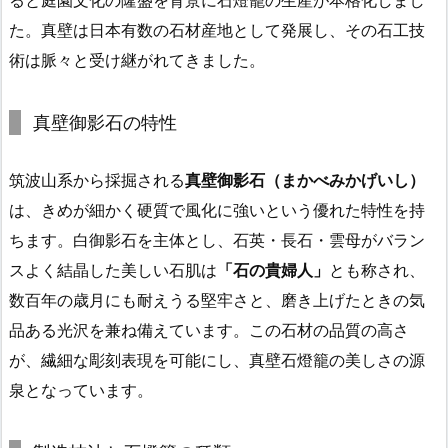
た。真壁は日本有数の石材産地として発展し、その石工技
術は脈々と受け継がれてきました。
真壁御影石の特性
筑波山系から採掘される
真壁御影石（まかべみかげいし）
は、きめが細かく硬質で風化に強いという優れた特性を持
ちます。白御影石を主体とし、石英・長石・雲母がバラン
スよく結晶した美しい石肌は
「石の貴婦人」
とも称され、
数百年の歳月にも耐えうる堅牢さと、磨き上げたときの気
品ある光沢を兼ね備えています。この石材の品質の高さ
が、繊細な彫刻表現を可能にし、真壁石燈籠の美しさの源
泉となっています。