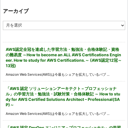
リ
ー
アーカイブ
ア
ー
カ
イ
ブ
AWS認定全冠を達成した学習方法・勉強法・合格体験記・資格
の難易度 ～How to become an ALL AWS Certifications Engin
eer. How to study for AWS Certifications.～ (AWS認定12冠～
13冠)
Amazon Web Services(AWS)は今最もシェアを拡大しているパブ ...
「AWS 認定 ソリューションアーキテクト – プロフェッショナ
ル」の学習方法・勉強法・試験対策・合格体験記 ～ How to stu
dy for AWS Certified Solutions Architect – Professional(SA
P)～
Amazon Web Services(AWS)は今最もシェアを拡大しているパブ ...
「AWS 認定 DevOps エンジニア – プロフェッショナル」の学習