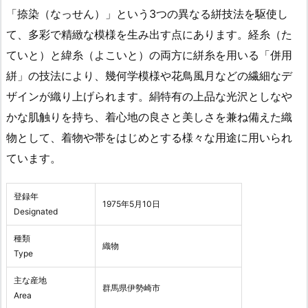
「捺染（なっせん）」という3つの異なる絣技法を駆使し
て、多彩で精緻な模様を生み出す点にあります。経糸（た
ていと）と緯糸（よこいと）の両方に絣糸を用いる「併用
絣」の技法により、幾何学模様や花鳥風月などの繊細なデ
ザインが織り上げられます。絹特有の上品な光沢としなや
かな肌触りを持ち、着心地の良さと美しさを兼ね備えた織
物として、着物や帯をはじめとする様々な用途に用いられ
ています。
登録年
1975年5月10日
Designated
種類
織物
Type
主な産地
群馬県伊勢崎市
Area