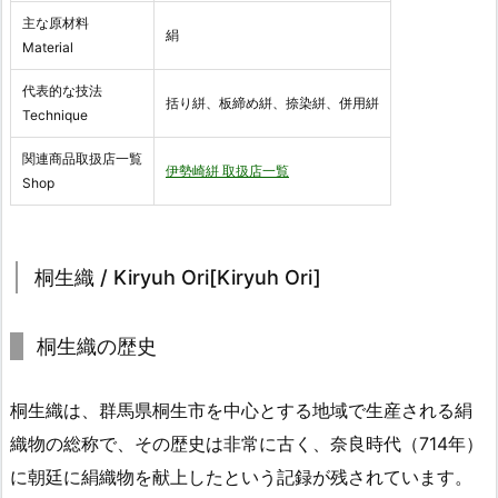
主な原材料
絹
Material
代表的な技法
括り絣、板締め絣、捺染絣、併用絣
Technique
関連商品取扱店一覧
伊勢崎絣 取扱店一覧
Shop
桐生織 / Kiryuh Ori[Kiryuh Ori]
桐生織の歴史
桐生織は、群馬県桐生市を中心とする地域で生産される絹
織物の総称で、その歴史は非常に古く、奈良時代（714年）
に朝廷に絹織物を献上したという記録が残されています。