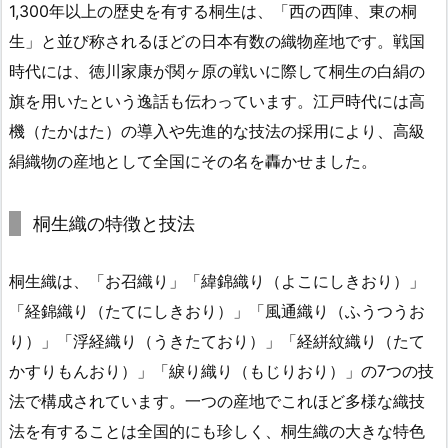
1,300年以上の歴史を有する桐生は、「西の西陣、東の桐
生」と並び称されるほどの日本有数の織物産地です。戦国
時代には、徳川家康が関ヶ原の戦いに際して桐生の白絹の
旗を用いたという逸話も伝わっています。江戸時代には高
機（たかはた）の導入や先進的な技法の採用により、高級
絹織物の産地として全国にその名を轟かせました。
桐生織の特徴と技法
桐生織は、「お召織り」「緯錦織り（よこにしきおり）」
「経錦織り（たてにしきおり）」「風通織り（ふうつうお
り）」「浮経織り（うきたており）」「経絣紋織り（たて
かすりもんおり）」「綟り織り（もじりおり）」の7つの技
法で構成されています。一つの産地でこれほど多様な織技
法を有することは全国的にも珍しく、桐生織の大きな特色