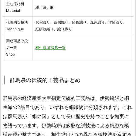
主な原材料
絹、綿、麻
Material
代表的な技法
お召織り、緯錦織り、経錦織り、風通織り、浮経織り、
Technique
経絣紋織り、綟り織り
関連商品取扱
店一覧
桐生織 取扱店一覧
Shop
群馬県の伝統的工芸品まとめ
群馬県の経済産業大臣指定伝統的工芸品は、伊勢崎絣と桐
生織の2品目であり、いずれも絹織物に分類されます。これ
は群馬県が「絹の国」として長い歴史を持つことを如実に
物語っています。伊勢崎絣は多彩な絣技法による精緻な模
様表現が魅力であり、桐生織は7つの異なる織技法を有する