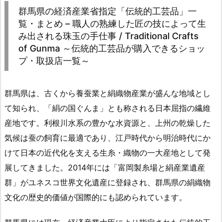
群馬県の経済産業省指定「伝統的工芸品」一
覧・まとめ – 職人の熟練した匠の技によって生
み出される珠玉の手仕事 / Traditional Crafts
of Gunma ～伝統的工芸品が購入できるショッ
プ・取扱店一覧～
群馬県は、古くから養蚕業と絹織物産業が盛んな地域とし
て知られ、「絹の国ぐんま」とも称される日本屈指の繊維
産地です。利根川水系の豊かな水資源と、上州の乾燥した
気候は蚕の飼育に最適であり、江戸時代から明治時代にか
けて日本の近代化を支える生糸・織物の一大産地として発
展してきました。2014年には「富岡製糸場と絹産業遺産
群」がユネスコ世界文化遺産に登録され、群馬県の絹織物
文化の歴史的価値が国際的にも認められています。