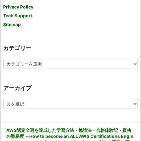
Privacy Policy
Tech Support
Sitemap
カテゴリー
カ
テ
ゴ
リ
ー
アーカイブ
ア
ー
カ
イ
ブ
AWS認定全冠を達成した学習方法・勉強法・合格体験記・資格
の難易度 ～How to become an ALL AWS Certifications Engin