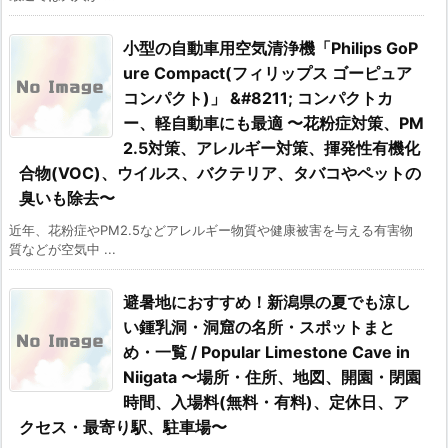
小型の自動車用空気清浄機「Philips GoP
ure Compact(フィリップス ゴーピュア
コンパクト)」 &#8211; コンパクトカ
ー、軽自動車にも最適 〜花粉症対策、PM
2.5対策、アレルギー対策、揮発性有機化
合物(VOC)、ウイルス、バクテリア、タバコやペットの
臭いも除去〜
近年、花粉症やPM2.5などアレルギー物質や健康被害を与える有害物
質などが空気中 ...
避暑地におすすめ！新潟県の夏でも涼し
い鍾乳洞・洞窟の名所・スポットまと
め・一覧 / Popular Limestone Cave in
Niigata 〜場所・住所、地図、開園・閉園
時間、入場料(無料・有料)、定休日、ア
クセス・最寄り駅、駐車場〜