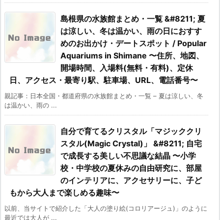
島根県の水族館まとめ・一覧 &#8211; 夏
は涼しい、冬は温かい、雨の日におすす
めのお出かけ・デートスポット / Popular
Aquariums in Shimane 〜住所、地図、
開場時間、入場料(無料・有料)、定休
日、アクセス・最寄り駅、駐車場、URL、電話番号〜
親記事：日本全国・都道府県の水族館まとめ・一覧 – 夏は涼しい、冬
は温かい、雨の ...
自分で育てるクリスタル「マジッククリ
スタル(Magic Crystal)」 &#8211; 自宅
で成長する美しい不思議な結晶 〜小学
校・中学校の夏休みの自由研究に、部屋
のインテリアに、アクセサリーに、子ど
もから大人まで楽しめる趣味〜
以前、当サイトで紹介した「大人の塗り絵(コロリアージュ)」のように
最近では大人が ...