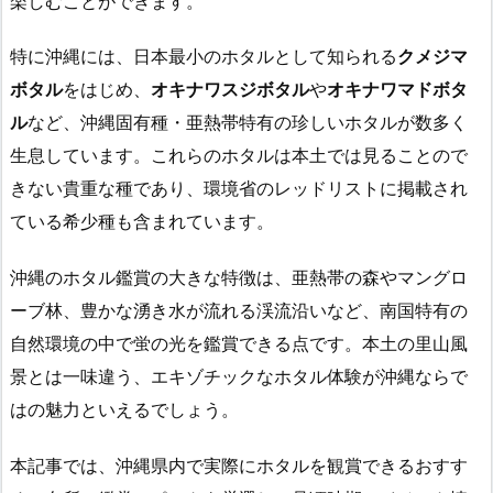
楽しむことができます。
特に沖縄には、日本最小のホタルとして知られる
クメジマ
ボタル
をはじめ、
オキナワスジボタル
や
オキナワマドボタ
ル
など、沖縄固有種・亜熱帯特有の珍しいホタルが数多く
生息しています。これらのホタルは本土では見ることので
きない貴重な種であり、環境省のレッドリストに掲載され
ている希少種も含まれています。
沖縄のホタル鑑賞の大きな特徴は、亜熱帯の森やマングロ
ーブ林、豊かな湧き水が流れる渓流沿いなど、南国特有の
自然環境の中で蛍の光を鑑賞できる点です。本土の里山風
景とは一味違う、エキゾチックなホタル体験が沖縄ならで
はの魅力といえるでしょう。
本記事では、沖縄県内で実際にホタルを観賞できるおすす