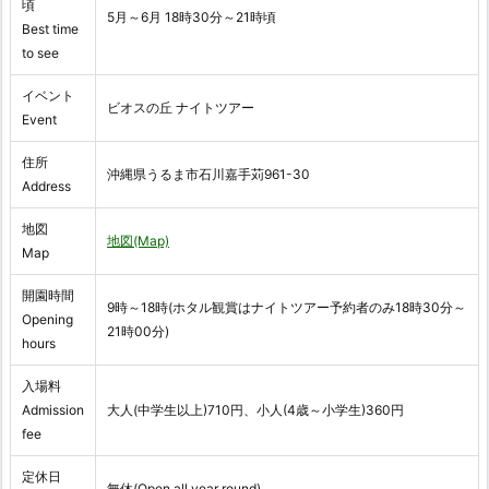
頃
5月～6月 18時30分～21時頃
Best time
to see
イベント
ビオスの丘 ナイトツアー
Event
住所
沖縄県うるま市石川嘉手苅961-30
Address
地図
地図(Map)
Map
開園時間
9時～18時(ホタル観賞はナイトツアー予約者のみ18時30分～
Opening
21時00分)
hours
入場料
Admission
大人(中学生以上)710円、小人(4歳～小学生)360円
fee
定休日
無休(Open all year round)