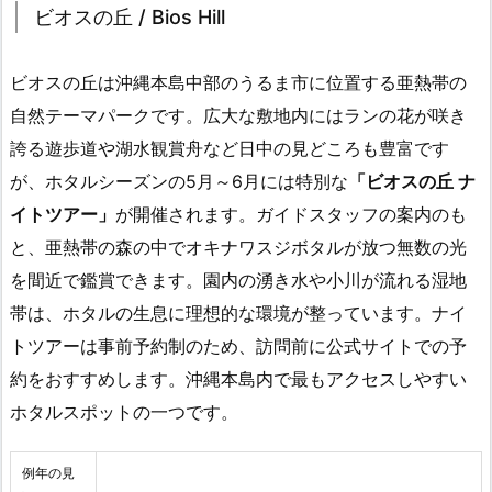
ビオスの丘 / Bios Hill
ビオスの丘は沖縄本島中部のうるま市に位置する亜熱帯の
自然テーマパークです。広大な敷地内にはランの花が咲き
誇る遊歩道や湖水観賞舟など日中の見どころも豊富です
が、ホタルシーズンの5月～6月には特別な
「ビオスの丘 ナ
イトツアー」
が開催されます。ガイドスタッフの案内のも
と、亜熱帯の森の中でオキナワスジボタルが放つ無数の光
を間近で鑑賞できます。園内の湧き水や小川が流れる湿地
帯は、ホタルの生息に理想的な環境が整っています。ナイ
トツアーは事前予約制のため、訪問前に公式サイトでの予
約をおすすめします。沖縄本島内で最もアクセスしやすい
ホタルスポットの一つです。
例年の見