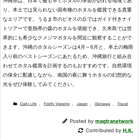
沖縄県は、日本で最も早くホタルの季節が訪れる地域であ
り、本土では見られない固有種のホタルを鑑賞できる貴重
なエリアです。うるま市のビオスの丘ではガイド付きナイ
トツアーで亜熱帯の森のホタルを堪能でき、久米島では世
界的にも希少なクメジマボタルを間近に観察することがで
きます。沖縄のホタルシーズンは4月～6月と、本土の梅雨
入り前のベストシーズンにあたるため、沖縄旅行と組み合
わせてホタル鑑賞を計画するのもおすすめです。自然環境
の保全に配慮しながら、南国の夜に舞うホタルの幻想的な
光をぜひ体験してみてください。
Daily Life
,
Firefly Viewing
,
Japan
,
Okinawa
,
Travel
Posted by
magtranetwork
Contributed by
H.K.