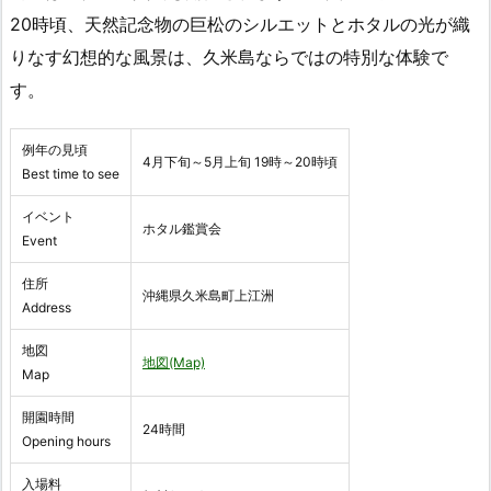
20時頃、天然記念物の巨松のシルエットとホタルの光が織
りなす幻想的な風景は、久米島ならではの特別な体験で
す。
例年の見頃
4月下旬～5月上旬 19時～20時頃
Best time to see
イベント
ホタル鑑賞会
Event
住所
沖縄県久米島町上江洲
Address
地図
地図(Map)
Map
開園時間
24時間
Opening hours
入場料