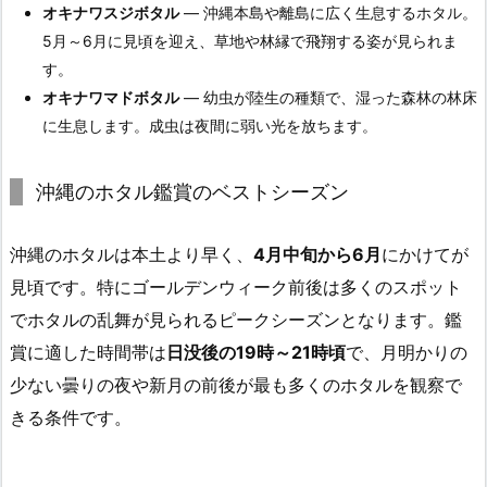
オキナワスジボタル
— 沖縄本島や離島に広く生息するホタル。
5月～6月に見頃を迎え、草地や林縁で飛翔する姿が見られま
す。
オキナワマドボタル
— 幼虫が陸生の種類で、湿った森林の林床
に生息します。成虫は夜間に弱い光を放ちます。
沖縄のホタル鑑賞のベストシーズン
沖縄のホタルは本土より早く、
4月中旬から6月
にかけてが
見頃です。特にゴールデンウィーク前後は多くのスポット
でホタルの乱舞が見られるピークシーズンとなります。鑑
賞に適した時間帯は
日没後の19時～21時頃
で、月明かりの
少ない曇りの夜や新月の前後が最も多くのホタルを観察で
きる条件です。