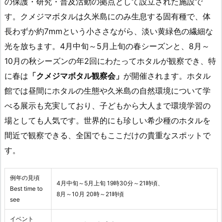
の保護・研究・普及活動の拠点として設立された施設で
す。クメジマボタルは久米島にのみ生息する固有種で、体
長わずか約7mmという小ささながら、淡い黄緑色の繊細な
光を放ちます。4月中旬～5月上旬の春シーズンと、8月～
10月の秋シーズンの年2回にわたってホタルが観察でき、特
に春は
「クメジマボタル観察会」
が開催されます。ホタル
館では昼間にホタルの生態や久米島の自然環境について学
べる展示も充実しており、子どもから大人まで環境学習の
場としても人気です。世界的にも珍しい希少種のホタルを
間近で観察できる、全国でもここだけの貴重なスポットで
す。
例年の見頃
4月中旬～5月上旬 19時30分～21時頃、
Best time to
8月～10月 20時～21時頃
see
イベント