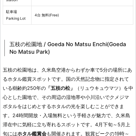
駐車場
4台 無料(Free)
Parking Lot
五枝の松園地 / Goeda No Matsu Enchi(Goeda
No Matsu Park)
五枝の松園地は、久米島空港からわずか車で5分の場所にあ
るホタル鑑賞スポットです。国の天然記念物に指定されて
いる樹齢約250年の
「五枝の松」
（リュウキュウマツ）を中
心とした園地で、その周辺の湿地帯や小川沿いでクメジマ
ボタルをはじめとするホタルの光を楽しむことができま
す。24時間開放・入場無料という手軽さが魅力で、久米島
滞在中に気軽に立ち寄れるスポットです。4月下旬～5月上
旬には
ホタル鑑賞会
も開催されます。観賞ピークの19時～