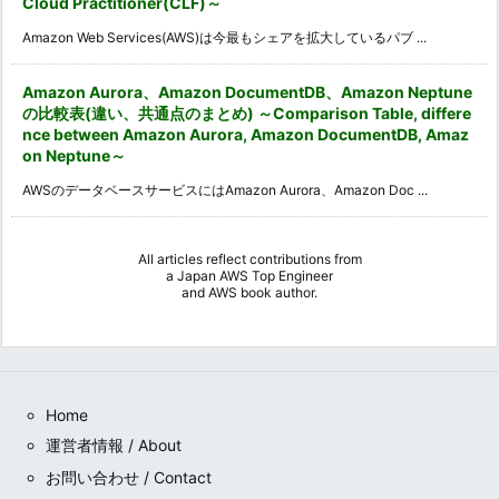
Cloud Practitioner(CLF)～
Amazon Web Services(AWS)は今最もシェアを拡大しているパブ ...
Amazon Aurora、Amazon DocumentDB、Amazon Neptune
の比較表(違い、共通点のまとめ) ～Comparison Table, differe
nce between Amazon Aurora, Amazon DocumentDB, Amaz
on Neptune～
AWSのデータベースサービスにはAmazon Aurora、Amazon Doc ...
All articles reflect contributions from
a
Japan AWS Top Engineer
and
AWS book author
.
Home
運営者情報 / About
お問い合わせ / Contact