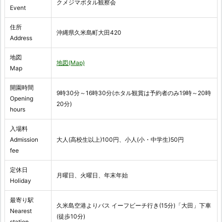
クメジマボタル観察会
Event
住所
沖縄県久米島町大田420
Address
地図
地図(Map)
Map
開園時間
9時30分～16時30分(ホタル観賞は予約者のみ19時～20時
Opening
20分)
hours
入場料
Admission
大人(高校生以上)100円、小人(小・中学生)50円
fee
定休日
月曜日、火曜日、年末年始
Holiday
最寄り駅
久米島空港よりバス イーフビーチ行き(15分)「大田」下車
Nearest
(徒歩10分)
station