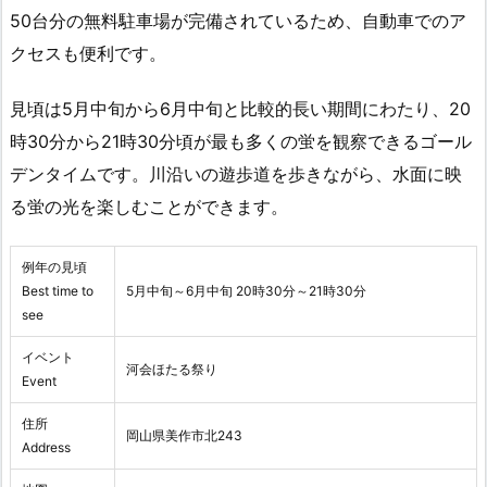
50台分の無料駐車場が完備されているため、自動車でのア
クセスも便利です。
見頃は5月中旬から6月中旬と比較的長い期間にわたり、20
時30分から21時30分頃が最も多くの蛍を観察できるゴール
デンタイムです。川沿いの遊歩道を歩きながら、水面に映
る蛍の光を楽しむことができます。
例年の見頃
Best time to
5月中旬～6月中旬 20時30分～21時30分
see
イベント
河会ほたる祭り
Event
住所
岡山県美作市北243
Address