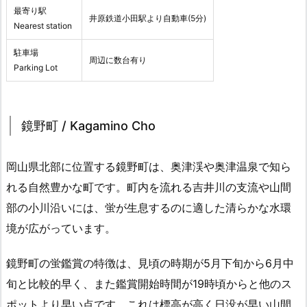
最寄り駅
井原鉄道小田駅より自動車(5分)
Nearest station
駐車場
周辺に数台有り
Parking Lot
鏡野町 / Kagamino Cho
岡山県北部に位置する鏡野町は、奥津渓や奥津温泉で知ら
れる自然豊かな町です。町内を流れる吉井川の支流や山間
部の小川沿いには、蛍が生息するのに適した清らかな水環
境が広がっています。
鏡野町の蛍鑑賞の特徴は、見頃の時期が5月下旬から6月中
旬と比較的早く、また鑑賞開始時間が19時頃からと他のス
ポットより早い点です。これは標高が高く日没が早い山間