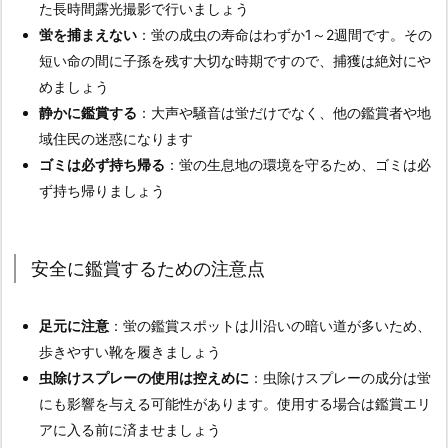
た長時間露光撮影で行いましょう
蛍を捕まえない
：蛍の成虫の寿命はわずか1～2週間です。その
短い命の間に子孫を残す大切な時期ですので、捕獲は絶対にや
めましょう
静かに鑑賞する
：大声や騒音は蛍だけでなく、他の鑑賞者や地
域住民の迷惑になります
ゴミは必ず持ち帰る
：蛍の生息地の環境を守るため、ゴミは必
ず持ち帰りましょう
安全に鑑賞するための注意点
足元に注意
：蛍の鑑賞スポットは川沿いの暗い道が多いため、
歩きやすい靴を履きましょう
虫除けスプレーの使用は控えめに
：虫除けスプレーの成分は蛍
にも影響を与える可能性があります。使用する場合は鑑賞エリ
アに入る前に済ませましょう