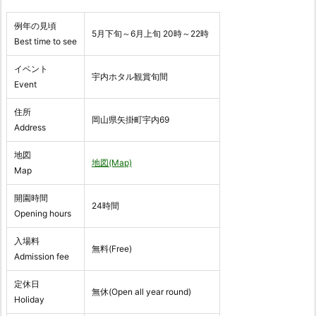
例年の見頃
5月下旬～6月上旬 20時～22時
Best time to see
イベント
宇内ホタル観賞旬間
Event
住所
岡山県矢掛町宇内69
Address
地図
地図(Map)
Map
開園時間
24時間
Opening hours
入場料
無料(Free)
Admission fee
定休日
無休(Open all year round)
Holiday