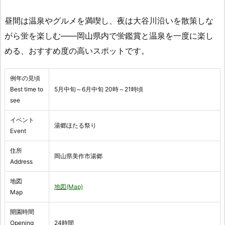
昼間は温泉やグルメを満喫し、夜は大谷川沿いを散策しな
がら蛍を楽しむ――岡山県内で蛍鑑賞と温泉を一度に楽し
める、おすすめ度の高いスポットです。
例年の見頃
Best time to
5月中旬～6月中旬 20時～21時頃
see
イベント
湯郷ほたる祭り
Event
住所
岡山県美作市湯郷
Address
地図
地図(Map)
Map
開園時間
Opening
24時間