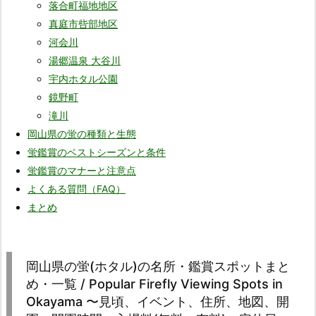
落合町福地地区
真庭市呰部地区
河会川
湯郷温泉 大谷川
宇内ホタル公園
鏡野町
滝川
岡山県の蛍の種類と生態
蛍鑑賞のベストシーズンと条件
蛍鑑賞のマナーと注意点
よくある質問（FAQ）
まとめ
岡山県の蛍(ホタル)の名所・鑑賞スポットまと
め・一覧 / Popular Firefly Viewing Spots in
Okayama 〜見頃、イベント、住所、地図、開