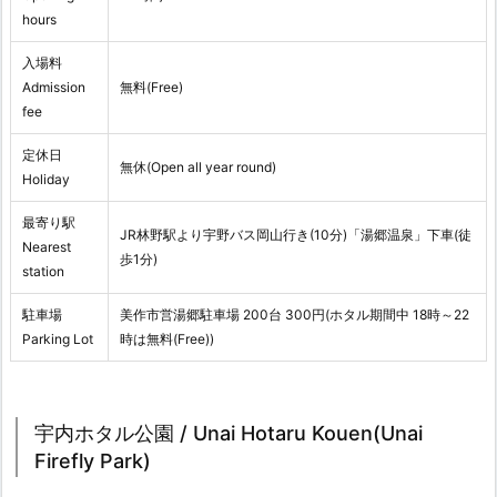
hours
入場料
Admission
無料(Free)
fee
定休日
無休(Open all year round)
Holiday
最寄り駅
JR林野駅より宇野バス岡山行き(10分)「湯郷温泉」下車(徒
Nearest
歩1分)
station
駐車場
美作市営湯郷駐車場 200台 300円(ホタル期間中 18時～22
Parking Lot
時は無料(Free))
宇内ホタル公園 / Unai Hotaru Kouen(Unai
Firefly Park)