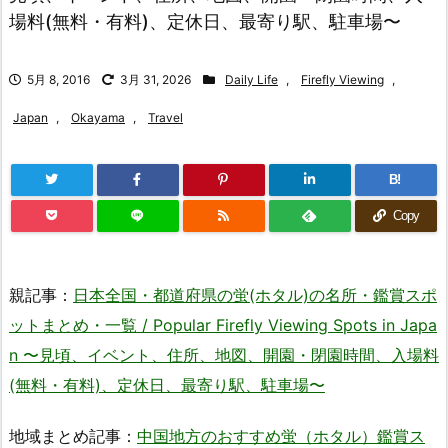
場料(無料・有料)、定休日、最寄り駅、駐車場〜
5月 8, 2016
3月 31, 2026
Daily Life
,
Firefly Viewing
,
Japan
,
Okayama
,
Travel
B!
Copy
親記事：
日本全国・都道府県の蛍(ホタル)の名所・鑑賞スポ
ットまとめ・一覧 / Popular Firefly Viewing Spots in Japa
n 〜見頃、イベント、住所、地図、開園・閉園時間、入場料
(無料・有料)、定休日、最寄り駅、駐車場〜
地域まとめ記事：
中国地方のおすすめ蛍（ホタル）鑑賞ス