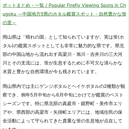
ポットまとめ・一覧 / Popular Firefly Viewing Spots in Ch
ugoku ～中国地方5県のホタル鑑賞スポット・自然豊かな蛍
の里～
岡山県は「晴れの国」として知られていますが、実は蛍(ホ
タル)の鑑賞スポットとしても非常に魅力的な県です。県北
部の中国山地から流れ出す高梁川・旭川・吉井川の三大河
川とその支流には、蛍が生息するために不可欠な清らかな
水質と豊かな自然環境が今も残されています。
岡山県内では主にゲンジボタルとヘイケボタルの2種類が観
察でき、例年5月中旬から6月中旬にかけてが鑑賞のベスト
シーズンです。特に県北部の真庭市・鏡野町・美作市エリ
アや、県西部の高梁市・矢掛町エリアには、地域住民の保
全活動によって守られてきた貴重な蛍の生息地が点在して