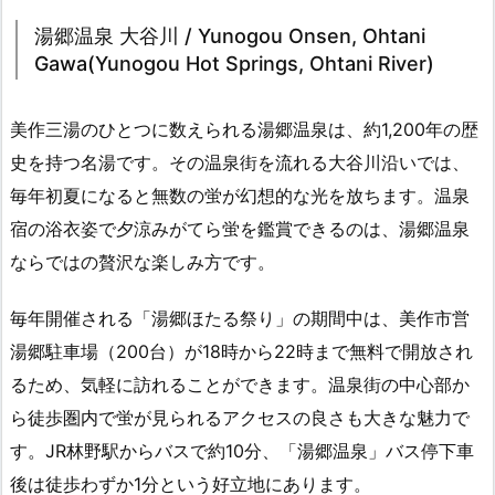
湯郷温泉 大谷川 / Yunogou Onsen, Ohtani
Gawa(Yunogou Hot Springs, Ohtani River)
美作三湯のひとつに数えられる湯郷温泉は、約1,200年の歴
史を持つ名湯です。その温泉街を流れる大谷川沿いでは、
毎年初夏になると無数の蛍が幻想的な光を放ちます。温泉
宿の浴衣姿で夕涼みがてら蛍を鑑賞できるのは、湯郷温泉
ならではの贅沢な楽しみ方です。
毎年開催される「湯郷ほたる祭り」の期間中は、美作市営
湯郷駐車場（200台）が18時から22時まで無料で開放され
るため、気軽に訪れることができます。温泉街の中心部か
ら徒歩圏内で蛍が見られるアクセスの良さも大きな魅力で
す。JR林野駅からバスで約10分、「湯郷温泉」バス停下車
後は徒歩わずか1分という好立地にあります。