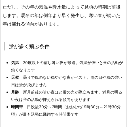
ただし、その年の気温や降水量によって見頃の時期は前後
します。暖冬の年は例年より早く発生し、寒い春が続いた
年は遅れる傾向があります。
蛍が多く飛ぶ条件
気温
：20度以上の蒸し暑い夜が最適。気温が低いと蛍の活動が
鈍くなります
天候
：曇りで風のない穏やかな夜がベスト。雨の日や風の強い
日は蛍が飛びません
月齢
：新月前後の暗い夜ほど蛍の光が際立ちます。満月の明る
い夜は蛍の活動が抑えられる傾向があります
時間帯
：日没後30分～2時間（おおむね19時30分～21時30分
頃）が最も活発に飛翔する時間帯です