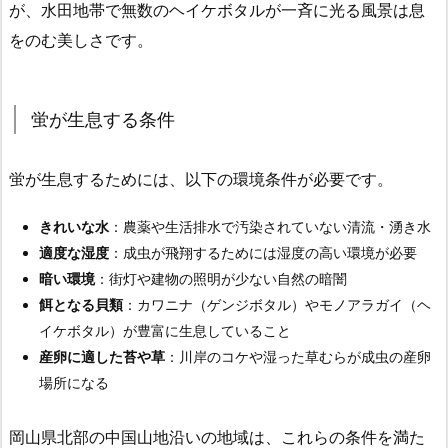
が、水田地帯で無数のヘイケボタルが一斉に光る風景は息
をのむ美しさです。
蛍が生息する条件
蛍が生息するためには、以下の環境条件が必要です。
きれいな水
：農薬や生活排水で汚染されていない清流・湧き水
適度な湿度
：成虫が飛翔するためには湿度の高い環境が必要
暗い環境
：街灯や建物の照明が少ない自然の暗闇
餌となる貝類
：カワニナ（ゲンジボタル）やモノアラガイ（ヘ
イケボタル）が豊富に生息していること
産卵に適した苔や草
：川岸のコケや湿った草むらが成虫の産卵
場所になる
岡山県北部の中国山地沿いの地域は、これらの条件を満た