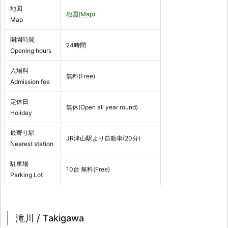
地図
地図(Map)
Map
開園時間
24時間
Opening hours
入場料
無料(Free)
Admission fee
定休日
無休(Open all year round)
Holiday
最寄り駅
JR津山駅より自動車(20分)
Nearest station
駐車場
10台 無料(Free)
Parking Lot
滝川 / Takigawa