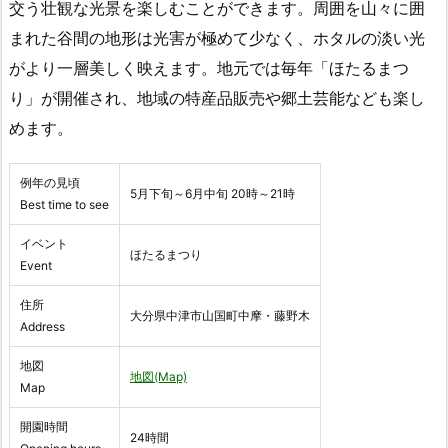
交う壮観な光景を楽しむことができます。周囲を山々に囲
まれた谷間の地形は光害が極めて少なく、ホタルの淡い光
がより一層美しく映えます。地元では毎年「ほたるまつ
り」が開催され、地域の特産品販売や郷土芸能なども楽し
めます。
例年の見頃
5月下旬～6月中旬 20時～21時
Best time to see
イベント
ほたるまつり
Event
住所
大分県中津市山国町中摩・藤野木
Address
地図
地図(Map)
Map
開園時間
24時間