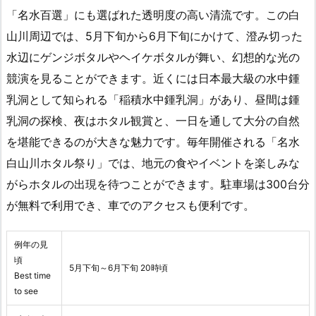
「名水百選」にも選ばれた透明度の高い清流です。この白
山川周辺では、5月下旬から6月下旬にかけて、澄み切った
水辺にゲンジボタルやヘイケボタルが舞い、幻想的な光の
競演を見ることができます。近くには日本最大級の水中鍾
乳洞として知られる「稲積水中鍾乳洞」があり、昼間は鍾
乳洞の探検、夜はホタル観賞と、一日を通して大分の自然
を堪能できるのが大きな魅力です。毎年開催される「名水
白山川ホタル祭り」では、地元の食やイベントを楽しみな
がらホタルの出現を待つことができます。駐車場は300台分
が無料で利用でき、車でのアクセスも便利です。
例年の見
頃
5月下旬～6月下旬 20時頃
Best time
to see