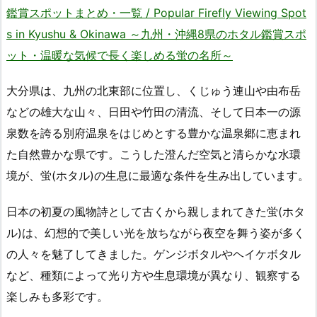
鑑賞スポットまとめ・一覧 / Popular Firefly Viewing Spot
s in Kyushu & Okinawa ～九州・沖縄8県のホタル鑑賞スポ
ット・温暖な気候で長く楽しめる蛍の名所～
大分県は、九州の北東部に位置し、くじゅう連山や由布岳
などの雄大な山々、日田や竹田の清流、そして日本一の源
泉数を誇る別府温泉をはじめとする豊かな温泉郷に恵まれ
た自然豊かな県です。こうした澄んだ空気と清らかな水環
境が、蛍(ホタル)の生息に最適な条件を生み出しています。
日本の初夏の風物詩として古くから親しまれてきた蛍(ホタ
ル)は、幻想的で美しい光を放ちながら夜空を舞う姿が多く
の人々を魅了してきました。ゲンジボタルやヘイケボタル
など、種類によって光り方や生息環境が異なり、観察する
楽しみも多彩です。