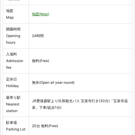
地図
地図(Map)
Map
開園時間
Opening
24時間
hours
入場料
Admission
無料(Free)
fee
定休日
無休(Open all year round)
Holiday
最寄り駅
JR豊後森駅より玖珠観光バス 宝泉寺行き(30分)「宝泉寺温
Nearest
泉」下車(徒歩1分)
station
駐車場
20台 無料(Free)
Parking Lot