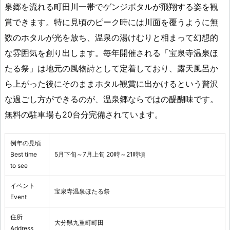
泉郷を流れる町田川一帯でゲンジボタルが飛翔する姿を観
賞できます。特に見頃のピーク時には川面を覆うように無
数のホタルが光を放ち、温泉の湯けむりと相まって幻想的
な雰囲気を創り出します。毎年開催される「宝泉寺温泉ほ
たる祭」は地元の風物詩として定着しており、露天風呂か
ら上がった後にそのままホタル観賞に出かけるという贅沢
な過ごし方ができるのが、温泉郷ならではの醍醐味です。
無料の駐車場も20台分完備されています。
例年の見頃
Best time
5月下旬～7月上旬 20時～21時頃
to see
イベント
宝泉寺温泉ほたる祭
Event
住所
大分県九重町町田
Address