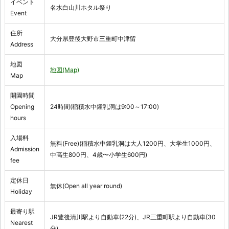
イベント
名水白山川ホタル祭り
Event
住所
大分県豊後大野市三重町中津留
Address
地図
地図(Map)
Map
開園時間
Opening
24時間(稲積水中鍾乳洞は9:00～17:00)
hours
入場料
無料(Free)(稲積水中鍾乳洞は大人1200円、大学生1000円、
Admission
中高生800円、4歳〜小学生600円)
fee
定休日
無休(Open all year round)
Holiday
最寄り駅
JR豊後清川駅より自動車(22分)、JR三重町駅より自動車(30
Nearest
分)