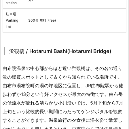
station
駐車場
Parking
300台 無料(Free)
Lot
蛍観橋 / Hotarumi Bashi(Hotarumi Bridge)
由布院温泉の中心部からほど近い蛍観橋は、その名の通り
蛍の鑑賞スポットとして古くから知られている場所です。
由布市湯布院町の湯の坪地区に位置し、JR由布院駅から徒
歩わずか13分という好アクセスが最大の特徴です。由布岳
の伏流水が流れる清らかな小川沿いでは、5月下旬から7月
上旬という比較的長い期間にわたってゲンジボタルを観察
することができます。温泉旅行の夕食後に浴衣姿で散策し
ながらホタルを楽しめるという、由布院ならではの風情あ