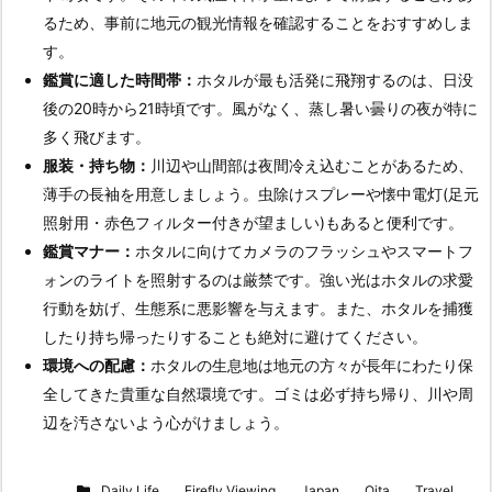
るため、事前に地元の観光情報を確認することをおすすめしま
す。
鑑賞に適した時間帯：
ホタルが最も活発に飛翔するのは、日没
後の20時から21時頃です。風がなく、蒸し暑い曇りの夜が特に
多く飛びます。
服装・持ち物：
川辺や山間部は夜間冷え込むことがあるため、
薄手の長袖を用意しましょう。虫除けスプレーや懐中電灯(足元
照射用・赤色フィルター付きが望ましい)もあると便利です。
鑑賞マナー：
ホタルに向けてカメラのフラッシュやスマートフ
ォンのライトを照射するのは厳禁です。強い光はホタルの求愛
行動を妨げ、生態系に悪影響を与えます。また、ホタルを捕獲
したり持ち帰ったりすることも絶対に避けてください。
環境への配慮：
ホタルの生息地は地元の方々が長年にわたり保
全してきた貴重な自然環境です。ゴミは必ず持ち帰り、川や周
辺を汚さないよう心がけましょう。
Daily Life
,
Firefly Viewing
,
Japan
,
Oita
,
Travel