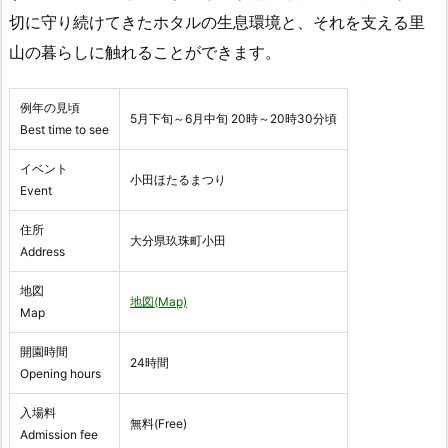
切に守り続けてきたホタルの生息環境と、それを支える里
山の暮らしに触れることができます。
例年の見頃
5月下旬～6月中旬 20時～20時30分頃
Best time to see
イベント
小田ほたるまつり
Event
住所
大分県玖珠町小田
Address
地図
地図(Map)
Map
開園時間
24時間
Opening hours
入場料
無料(Free)
Admission fee