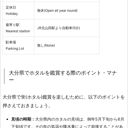
定休日
無休(Open all year round)
Holiday
最寄り駅
JR北山田駅より自動車(5分)
Nearest station
駐車場
無し(None)
Parking Lot
大分県でホタルを鑑賞する際のポイント・マナ
ー
大分県で蛍(ホタル)鑑賞を楽しむために、以下のポイントを
押さえておきましょう。
見頃の時期：
大分県内のホタルの見頃は、例年5月下旬から6月
下旬頃です。その年の気温や降水量によって前後することがあ