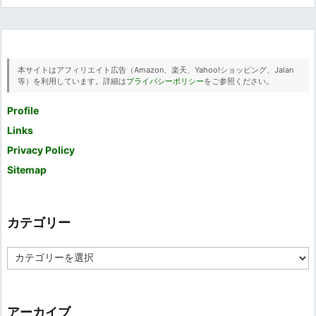
本サイトはアフィリエイト広告（Amazon、楽天、Yahoo!ショッピング、Jalan
等）を利用しています。詳細は
プライバシーポリシー
をご参照ください。
Profile
Links
Privacy Policy
Sitemap
カテゴリー
カ
テ
ゴ
リ
ー
アーカイブ