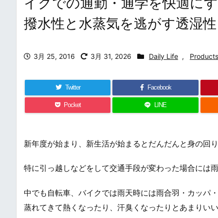
イクでの通勤・通学を快適にす
撥水性と水蒸気を逃がす透湿性
3月 25, 2016
3月 31, 2026
Daily Life
,
Product
Twitter
Facebook
Pocket
LINE
新年度が始まり、新生活が始まるとだんだんと身の回
特に引っ越しなどをして交通手段が変わった場合には
中でも自転車、バイクでは雨天時には雨合羽・カッパ
蒸れてきて熱くなったり、汗臭くなったりとあまりい