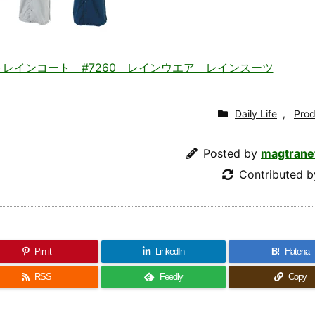
レインコート #7260 レインウエア レインスーツ
Daily Life
,
Prod
Posted by
magtrane
Contributed 
Pin it
LinkedIn
B!
Hatena
RSS
Feedly
Copy