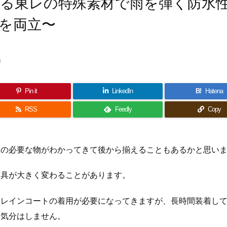
る東レの特殊素材で雨を弾く防水
を両立〜
s
Pin it
LinkedIn
B!
Hatena
RSS
Feedly
Copy
りの必要な物がわかってきて後から揃えることもあるかと思い
雨具が大きく変わることがあります。
・レインコートの着用が必要になってきますが、長時間装着し
い気分はしません。