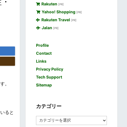
性・
Rakuten
[PR]
Yahoo! Shopping
[PR]
Rakuten Travel
[PR]
Jalan
[PR]
Profile
Contact
Links
Privacy Policy
Tech Support
ます。
Sitemap
カテゴリー
ていると
カ
テ