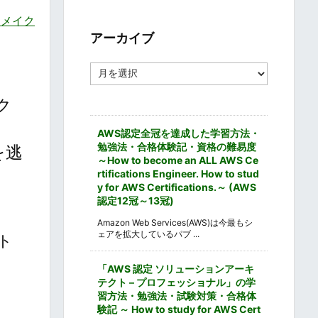
ゴ
リ
ジメイク
ー
アーカイブ
ア
ー
カ
ク
イ
ブ
AWS認定全冠を達成した学習方法・
勉強法・合格体験記・資格の難易度
を逃
～How to become an ALL AWS Ce
rtifications Engineer. How to stud
y for AWS Certifications.～ (AWS
認定12冠～13冠)
Amazon Web Services(AWS)は今最もシ
ェアを拡大しているパブ ...
ト
「AWS 認定 ソリューションアーキ
テクト – プロフェッショナル」の学
習方法・勉強法・試験対策・合格体
験記 ～ How to study for AWS Cert