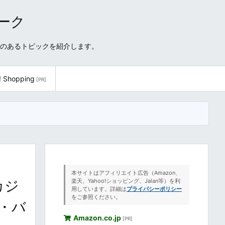
ワーク
性のあるトピックを紹介します。
! Shopping
[PR]
本サイトはアフィリエイト広告（Amazon、
カジ
楽天、Yahoo!ショッピング、Jalan等）を利
用しています。詳細は
プライバシーポリシー
をご参照ください。
・バ
Amazon.co.jp
[PR]